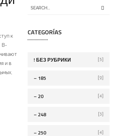
CATEGORÍAS
ступ к
 В-
ечивают
! БЕЗ РУБРИКИ
[5]
я и в
ьмых,
– 185
[2]
– 20
[4]
– 248
[3]
– 250
[4]