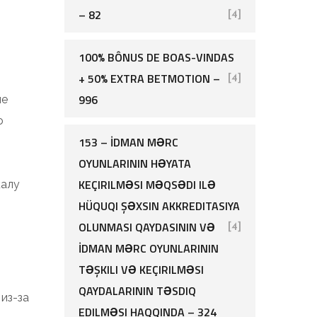
– 82
[4]
100% BÔNUS DE BOAS-VINDAS
+ 50% EXTRA BETMOTION –
[4]
996
ле
ю
153 – İDMAN MƏRC
OYUNLARININ HƏYATA
KEÇIRILMƏSI MƏQSƏDI ILƏ
калу
HÜQUQI ŞƏXSIN AKKREDITASIYA
OLUNMASI QAYDASININ VƏ
[4]
İDMAN MƏRC OYUNLARININ
TƏŞKILI VƏ KEÇIRILMƏSI
QAYDALARININ TƏSDIQ
 из-за
EDILMƏSI HAQQINDA – 324