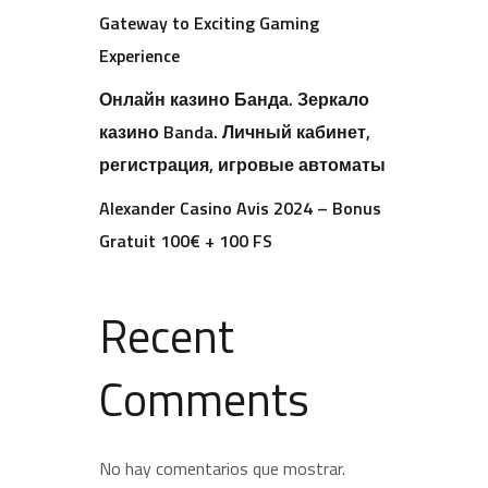
Gateway to Exciting Gaming
Experience
Онлайн казино Банда. Зеркало
казино Banda. Личный кабинет,
регистрация, игровые автоматы
Alexander Casino Avis 2024 – Bonus
Gratuit 100€ + 100 FS
Recent
Comments
No hay comentarios que mostrar.