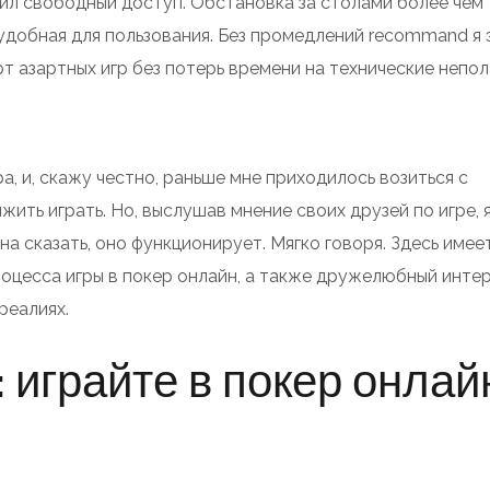
чил свободный доступ. Обстановка за столами более чем
 удобная для пользования. Без промедлений recommand я 
т азартных игр без потерь времени на технические непол
а, и, скажу честно, раньше мне приходилось возиться с
ть играть. Но, выслушав мнение своих друзей по игрe, 
а сказать, оно функционирует. Мягко говоря. Здесь имее
оцесса игры в покер онлайн, а также дружелюбный инте
реалиях.
 играйте в покер онлай