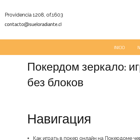
Providencia 1208, of.1603
contacto@sueloradiante.cl
UNCATEGORIZED
INICIO
AGOSTO 30, 2024
SUELORADIANTE
0 CO
Покердом зеркало: иг
без блоков
Навигация
Как играть в покер онлайн на Покердоме че