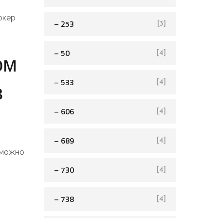
окер
– 253
[3]
– 50
ом
[4]
в
– 533
[4]
– 606
[4]
– 689
[4]
 можно
– 730
[4]
– 738
[4]