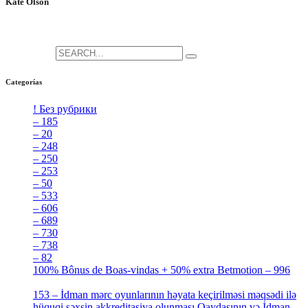
Kate Olson
She is the CEO. She's a big fan her cat Tux, & dinner parties.
Search for:
Categorías
! Без рубрики
[5]
– 185
[2]
– 20
[4]
– 248
[3]
– 250
[4]
– 253
[3]
– 50
[4]
– 533
[4]
– 606
[4]
– 689
[4]
– 730
[4]
– 738
[4]
– 82
[4]
100% Bônus de Boas-vindas + 50% extra Betmotion – 996
[4]
153 – İdman mərc oyunlarının həyata keçirilməsi məqsədi ilə
hüquqi şəxsin akkreditasiya olunması Qaydasının və İdman