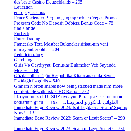
das beste Casino Deutschlands – 295
[1]
Education
[9]
entropay-casinos
[1]
Feuer Speiender Berg umgangssprachlich Vegas Promo
Program Code No Deposit Odbierz Bonus Code – 78
[4]
find a bride
[1]
FinTech
[10]
Forex Trading
[13]
Françesko Totti Mostbet Bukmeker şirkəti-nın yeni
nümayəndəsi oldu – 204
[1]
fredericton-fury
[1]
Gambling
[2]
Giris Və Qeydiyyat, Bonuslar Bukmeker Veb Saytında
Mosbet – 890
[3]
Gözdən əlillər üçün Respublika Kitabxanasında Sevda
Dəlidağlı ilə görüş – 540
[5]
Graham Norton shares how being stabbed made him 'more
comfortable with risk' CBC Radio – 772
[4]
İlk oyununuzu PULSUZ oynayın: Pin-Up az casino promo
[2]
kodlarının gücü الملواني للديكور والمفروشات – 192
Immediate Edge Review 2023: Is it Legit, or a Scam? Signup
Now! – 132
[4]
Immediate Edge Review 2023: Scam or Legit Secret? – 298
[4]
Immediate Edge Review 2023: Scam or Legit Secret? – 731