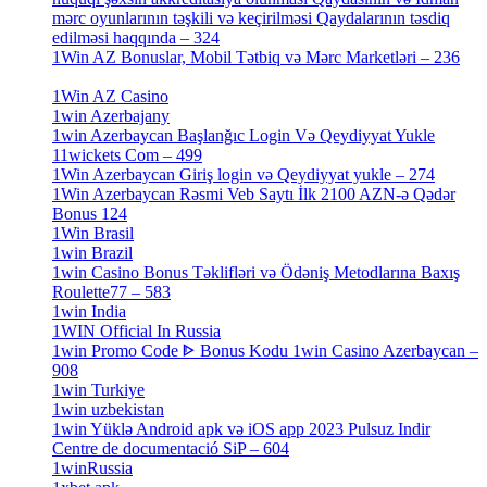
mərc oyunlarının təşkili və keçirilməsi Qaydalarının təsdiq
edilməsi haqqında – 324
[4]
1Win AZ Bonuslar, Mobil Tətbiq və Mərc Marketləri – 236
[4]
1Win AZ Casino
[4]
1win Azerbajany
[8]
1win Azerbaycan Başlanğıc Login Və Qeydiyyat Yukle
11wickets Com – 499
[1]
1Win Azerbaycan Giriş login və Qeydiyyat yukle – 274
[4]
1Win Azerbaycan Rəsmi Veb Saytı İlk 2100 AZN-ə Qədər
Bonus 124
[4]
1Win Brasil
[4]
1win Brazil
[2]
1win Casino Bonus Təklifləri və Ödəniş Metodlarına Baxış
Roulette77 – 583
[4]
1win India
[2]
1WIN Official In Russia
[4]
1win Promo Code ᐈ Bonus Kodu 1win Casino Azerbaycan –
908
[1]
1win Turkiye
[7]
1win uzbekistan
[3]
1win Yüklə Android apk və iOS app 2023 Pulsuz Indir
Centre de documentació SiP – 604
[4]
1winRussia
[3]