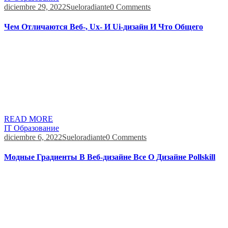
diciembre 29, 2022
Sueloradiante
0 Comments
Чем Отличаются Веб-, Ux- И Ui-дизайн И Что Общего
Дизайн пользовательского интерфейса и дизайн UX включают
в себя очень разные наборы навыков, но они являются
неотъемлемой частью успеха друг друга. И когда эти звезды
совпадают, результаты могут быть поразительными. Теперь
перейдем к UI дизайну, который добавляет красок в наш
цифровой мир. UI, или дизайн пользовательского интерфейса,
отвечает за все, что мы видим на экране […]
READ MORE
IT Образование
diciembre 6, 2022
Sueloradiante
0 Comments
Модные Градиенты В Веб-дизайне Все О Дизайне Pollskill
Некоторые принтеры плохо справляются с печатью таких
градиентов. В случае растрирования градиент превратится
в картинку ещё в графическом редакторе — каждый его
пиксель будет иметь свой цвет. Поэтому, открыв файл,
выберите меню «Файл», перейдите в пункт «Цветовой режим
документа» и кликните на CMYK. Нажмите на нее, чтобы