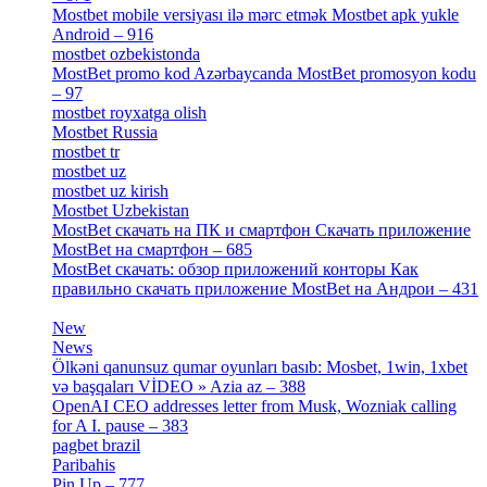
Mostbet mobile versiyası ilə mərc etmək Mostbet apk yukle
Android – 916
[4]
mostbet ozbekistonda
[9]
MostBet promo kod Azərbaycanda MostBet promosyon kodu
– 97
[4]
mostbet royxatga olish
[1]
Mostbet Russia
[1]
mostbet tr
[6]
mostbet uz
[6]
mostbet uz kirish
[4]
Mostbet Uzbekistan
[3]
MostBet скачать на ПК и смартфон Скачать приложение
MostBet на смартфон – 685
[1]
MostBet скачать: обзор приложений конторы Как
правильно скачать приложение MostBet на Андрои – 431
[3]
New
[1]
News
[3]
Ölkəni qanunsuz qumar oyunları basıb: Mosbet, 1win, 1xbet
və başqaları VİDEO » Azia az – 388
[4]
OpenAI CEO addresses letter from Musk, Wozniak calling
for A I. pause – 383
[2]
pagbet brazil
[3]
Paribahis
[1]
Pin Up – 777
[3]