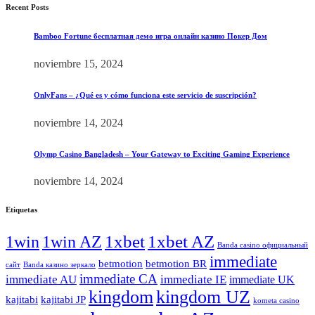
Recent Posts
Bamboo Fortune бесплатная демо игра онлайн казино Покер Дом
noviembre 15, 2024
OnlyFans – ¿Qué es y cómo funciona este servicio de suscripción?
noviembre 14, 2024
Olymp Casino Bangladesh – Your Gateway to Exciting Gaming Experience
noviembre 14, 2024
Etiquetas
1xbet
1xbet AZ
1win
1win AZ
Banda casino официальный
immediate
betmotion
betmotion BR
сайт
Banda казино зеркало
immediate CA
immediate AU
immediate IE
immediate UK
kingdom
kingdom UZ
kajitabi
kajitabi JP
kometa casino