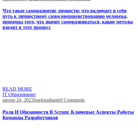
Что такое саморазвитие личности: что включает в себя
путь к личностному самосовершенствованию человека,
примеры того, что значит саморазвиваться, какие методы
входят в этот процесс
Все остальные цели, кроме самоактуализации, постепенно
отпадают, на первый план выдвигается основная, высшая
потребность человека в развитии себя – то, собственно для
чего мы и проживаем жизнь. Достигнуть полной
самоактуализации невозможно, стремиться к ней – уже
результат. На сегодняшний день человечество накопило
столько информации, что ее невозможно сосчитать. И этот
процесс продолжается, наука открывает все […]
READ MORE
IT Образование
agosto 24, 2023
Sueloradiante
0 Comments
Роли И Обязанности В Scrum: Ключевые Аспекты Работы
Команды Разработчиков
Основная цель подхода — дать заказчику желаемый продукт
вовремя и с минимально возможными затратами. Из-за