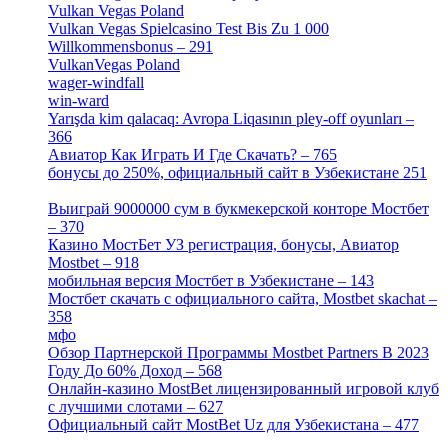
Vulkan Vegas Poland
[2]
Vulkan Vegas Spielcasino Test Bis Zu 1 000
Willkommensbonus – 291
[4]
VulkanVegas Poland
[7]
wager-windfall
[1]
win-ward
[1]
Yarışda kim qalacaq: Avropa Liqasının pley-off oyunları –
366
[2]
Авиатор Как Играть И Где Скачать? – 765
[4]
бонусы до 250%, официальный сайт в Узбекистане 251
[4]
Выиграй 9000000 сум в букмекерской конторе Мостбет
– 370
[4]
Казино МостБет УЗ регистрация, бонусы, Авиатор
Mostbet – 918
[1]
мобильная версия Мостбет в Узбекистане – 143
[4]
Мостбет скачать с официального сайта, Mostbet skachat –
358
[4]
мфо
[1]
Обзор Партнерской Программы Mostbet Partners В 2023
Году До 60% Доход – 568
[1]
Онлайн-казино MostBet лицензированный игровой клуб
с лучшими слотами – 627
[4]
Официальный сайт MostBet Uz для Узбекистана – 477
[4]