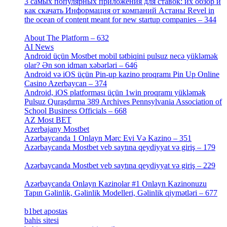
3 самых популярных приложения для ставок: их обзор и
как скачать Информация от компаний Астаны Revel in
the ocean of content meant for new startup companies – 344
[4]
About The Platform – 632
[4]
AI News
[14]
Android üçün Mostbet mobil tətbiqini pulsuz necə yükləmək
olar? Ən son idman xəbərləri – 646
[4]
Android və iOS üçün Pin-up kazino proqramı Pin Up Online
Casino Azerbaycan – 374
[3]
Android, iOS platforması üçün 1win proqramı yükləmək
Pulsuz Quraşdırma 389 Archives Pennsylvania Association of
School Business Officials – 668
[1]
AZ Most BET
[1]
Azerbajany Mostbet
[4]
Azərbaycanda 1 Onlayn Mərc Evi Və Kazino – 351
[4]
Azərbaycanda Mostbet veb saytına qeydiyyat və giriş – 179
[4]
Azərbaycanda Mostbet veb saytına qeydiyyat və giriş – 229
[4]
Azərbaycanda Onlayn Kazinolar #1 Onlayn Kazinonuzu
Tapın Gəlinlik, Gəlinlik Modelleri, Gəlinlik qiymətləri – 677
[4]
b1bet apostas
[2]
bahis sitesi
[1]