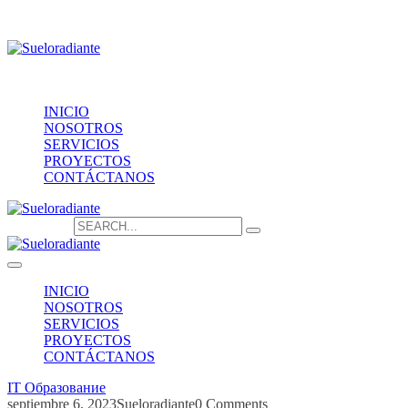
Providencia 1208, of.1603
contacto@sueloradiante.cl
Contáctanos
+56940802625
INICIO
NOSOTROS
SERVICIOS
PROYECTOS
CONTÁCTANOS
Search for:
INICIO
NOSOTROS
SERVICIOS
PROYECTOS
CONTÁCTANOS
IT Образование
septiembre 6, 2023
Sueloradiante
0 Comments