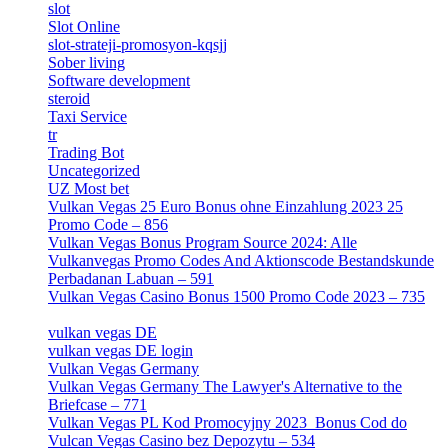
slot
[1]
Slot Online
[2]
slot-strateji-promosyon-kqsjj
[1]
Sober living
[25]
Software development
[12]
steroid
[6]
Taxi Service
[1]
tr
[15]
Trading Bot
[2]
Uncategorized
[596]
UZ Most bet
[2]
Vulkan Vegas 25 Euro Bonus ohne Einzahlung 2023 25
Promo Code – 856
[1]
Vulkan Vegas Bonus Program Source 2024: Alle
Vulkanvegas Promo Codes And Aktionscode Bestandskunde
Perbadanan Labuan – 591
[1]
Vulkan Vegas Casino Bonus 1500 Promo Code 2023 – 735
[1]
vulkan vegas DE
[6]
vulkan vegas DE login
[5]
Vulkan Vegas Germany
[5]
Vulkan Vegas Germany The Lawyer's Alternative to the
Briefcase – 771
[1]
Vulkan Vegas PL Kod Promocyjny 2023 ️ Bonus Cod do
Vulcan Vegas Casino bez Depozytu – 534
[3]