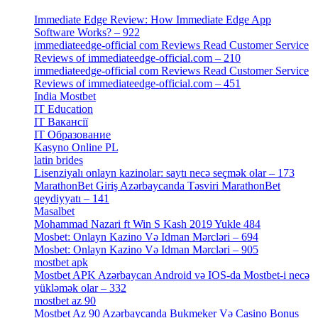
[4]
Immediate Edge Review: How Immediate Edge App
Software Works? – 922
[2]
immediateedge-official com Reviews Read Customer Service
Reviews of immediateedge-official.com – 210
[3]
immediateedge-official com Reviews Read Customer Service
Reviews of immediateedge-official.com – 451
[4]
India Mostbet
[3]
IT Education
[2]
IT Вакансії
[1]
IT Образование
[9]
Kasyno Online PL
[1]
latin brides
[1]
Lisenziyalı onlayn kazinolar: saytı necə seçmək olar – 173
[1]
MarathonBet Giriş Azərbaycanda Təsviri MarathonBet
qeydiyyatı – 141
[4]
Masalbet
[1]
Mohammad Nazari ft Win S Kash 2019 Yukle 484
[4]
Mosbet: Onlayn Kazino Və Idman Mərcləri – 694
[1]
Mosbet: Onlayn Kazino Və Idman Mərcləri – 905
[4]
mostbet apk
[19]
Mostbet APK Azərbaycan Android və IOS-da Mostbet-i necə
yükləmək olar – 332
[4]
mostbet az 90
[18]
Mostbet Az 90 Azərbaycanda Bukmeker Və Casino Bonus