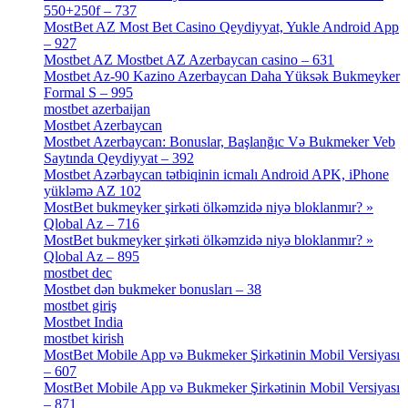
550+250f – 737
[1]
MostBet AZ Most Bet Casino Qeydiyyat, Yukle Android App
– 927
[4]
Mostbet AZ Mostbet AZ Azerbaycan casino – 631
[4]
Mostbet Az-90 Kazino Azerbaycan Daha Yüksək Bukmeyker
Formal S – 995
[3]
mostbet azerbaijan
[7]
Mostbet Azerbaycan
[7]
Mostbet Azerbaycan: Bonuslar, Başlanğıc Və Bukmeker Veb
Saytında Qeydiyyat – 392
[3]
Mostbet Azərbaycan tətbiqinin icmalı Android APK, iPhone
yükləmə AZ 102
[1]
MostBet bukmeyker şirkəti ölkəmzidə niyə bloklanmır? »
Qlobal Az – 716
[4]
MostBet bukmeyker şirkəti ölkəmzidə niyə bloklanmır? »
Qlobal Az – 895
[4]
mostbet dec
[2]
Mostbet dən bukmeker bonusları – 38
[4]
mostbet giriş
[11]
Mostbet India
[5]
mostbet kirish
[1]
MostBet Mobile App və Bukmeker Şirkətinin Mobil Versiyası
– 607
[1]
MostBet Mobile App və Bukmeker Şirkətinin Mobil Versiyası
– 871
[4]