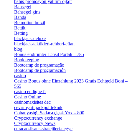
bahis-promosyon-yatirim-ojkqt
[1]
Bahsegel
[1]
Bahsegel giris
[1]
Banda
[3]
Betmotion brazil
[3]
Bettilt
[1]
Betting
[2]
blackjack-deluxe
[1]
blackjack-taktikleri-rehberi-efian
[1]
blog
[6]
Bonus endirimler Təhsil Portalı – 785
[4]
Bookkeeping
[55]
Bootcamp de programação
[15]
Bootcamp de programación
[8]
casino
[15]
Casino Bonus ohne Einzahlung 2023 Gratis Echtgeld Boni –
565
[3]
casino en ligne fr
[1]
Casino Online
[2]
casinomaxisites dec
[1]
çevrimşartı-jackpot-teknik
[1]
Çobanyastığı Sadəcə çiçək Yox – 800
[1]
Cryptocurrency exchange
[4]
Cryptocurrency News
[1]
curacao-lisans-stratejileri-negyc
[1]