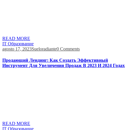
небольшого размера и гибкости scrum-команды успех зависит
от каждого участника. Именно поэтому каждый участник
должен брать такой объем задач, который он сможет
выполнить, и не взваливать на себя слишком много. На этой
встрече Scrum-команда показывает выполненную работу для
одобрения или […]
READ MORE
IT Образование
agosto 17, 2023
Sueloradiante
0 Comments
Продающий Лендинг: Как Создать Эффективный
Инструмент Для Увеличения Продаж В 2023 И 2024 Годах
Например, компания Stalkon в качестве социального
доказательства добавила на свой лендинг названия тех
брендов, которые уже воспользовались ее услугами. Ниже вы
видите, как выглядит процесс создания лендинга. В левой
панели находятся доступные элементы, а с помощью настроек
в правой панели вы можете редактировать каждый элемент. С
помощью SendPulse вы можете быстро и бесплатно создать
онлайн-чат […]
READ MORE
IT Образование