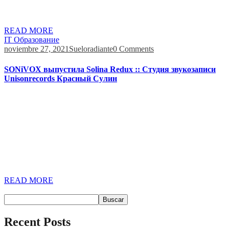
к голосовым сообщениям, недоступности приложения на
Android […]
READ MORE
IT Образование
noviembre 27, 2021
Sueloradiante
0 Comments
SONiVOX выпустила Solina Redux :: Студия звукозаписи
Unisonrecords Красный Сулин
Для этого существуют менеджеры состояния, или state
managers. Их можно написать самому, но готовые решения
удобнее и содержат https://deveducation.com/ больше полезных
функций. Объектом состояния нужно управлять, иначе при
работе с большими программами неизбежны ошибки. Это
делает его хорошей отправной точкой для изменения
упаковки. Мне уже пришлось опубликовать 3.0-alpha.0 для
redux-thunk, чтобы изменить его поведение. Я […]
READ MORE
Buscar
Buscar
Recent Posts