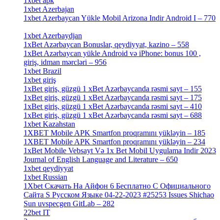
1xbet apk
[14]
1xbet Azerbajan
[2]
1xbet Azerbaycan Yükle Mobil Arizona Indir Android I – 770
[3]
1xbet Azerbaydjan
[7]
1xBet Azərbaycan Bonuslar, qeydiyyat, kazino – 558
[1]
1xBet Azərbaycan yükle Android və iPhone: bonus 100 ,
giriş, idman mərcləri – 956
[4]
1xbet Brazil
[2]
1xbet giriş
[4]
1xBet giriş, güzgü 1 xBet Azərbaycanda rəsmi sayt – 155
[4]
1xBet giriş, güzgü 1 xBet Azərbaycanda rəsmi sayt – 175
[1]
1xBet giriş, güzgü 1 xBet Azərbaycanda rəsmi sayt – 410
[4]
1xBet giriş, güzgü 1 xBet Azərbaycanda rəsmi sayt – 688
[4]
1xbet Kazahstan
[2]
1XBET Mobile APK Smartfon proqramını yükləyin – 185
[4]
1XBET Mobile APK Smartfon proqramını yükləyin – 234
[4]
1xBet Mobile Vebsayt Və 1x Bet Mobil Uygulama Indir 2023
Journal of English Language and Literature – 650
[4]
1xbet qeydiyyat
[5]
1xbet Russian
[3]
1Xbet Скачать На Айфон 6 Бесплатно С Официального
Сайта S Русском Языке 04-22-2023 #25253 Issues Shichao
Sun uvspecgen GitLab – 282
[2]
22bet IT
[1]