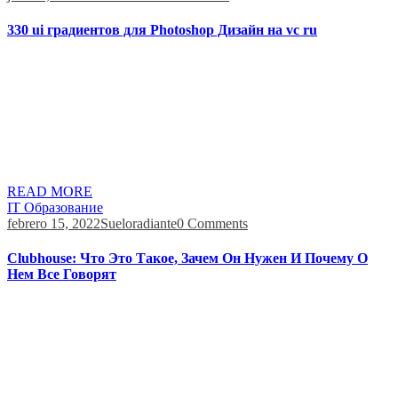
330 ui градиентов для Photoshop Дизайн на vc ru
С их помощью ваши проекты будут производить сильное
впечатление на зрителей и выделяться на фоне конкурентов.
Применяете ли вы градиент к большим поверхностям,
например к фону сайта, или к курсорам, или кнопкам с
призывом к действию, их невозможно не заметить. Lēonard —
это инновационное агентство, которое расположено в
Париже. Далее на одной стороне экрана появляется […]
READ MORE
IT Образование
febrero 15, 2022
Sueloradiante
0 Comments
Clubhouse: Что Это Такое, Зачем Он Нужен И Почему О
Нем Все Говорят
Попасть в нее все еще можно только через приглашение от
человека, который уже зарегистрирован. Когда
регистрируется новый участник, ему дают ограниченное
количество приглашений для друзей и знакомых. Помимо
бесконечных разговоров о Clubhouse, в рунете всю неделю не
иссякает и поток шуток и мемов. В соцсетях шутят о нелюбви