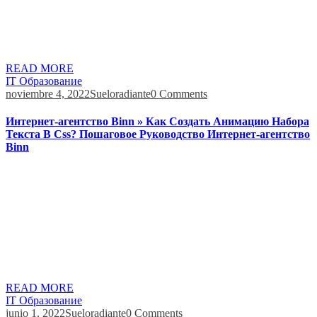
просмотреть огромный список различных стилей градиента.
Обратите внимание на библиотеку uiGradients для создания
интересных вариантов css градиентов. На WebGradients вы
найдете […]
READ MORE
IT Образование
noviembre 4, 2022
Sueloradiante
0 Comments
Интернет-агентство Binn » Как Создать Анимацию Набора
Текста В Css? Пошаговое Руководство Интернет-агентство
Binn
Чтобы CSS-стили заработали, нужно совместить их с HTML-
документом, в котором прописана ваша веб-страница. Это
функция, которая обозначает то, как будет происходить
анимация, равномерно или нет. При значении ease-in,
анимация вначале ускоряется и наоборот замедляется – ease-
out. Благодаря замедлению и ускорению, выглядит данный
эффект реалистично. Некоторые эффекты срабатывают при
загрузке страницы, поэтому нажимайте F5. В этой […]
READ MORE
IT Образование
junio 1, 2022
Sueloradiante
0 Comments