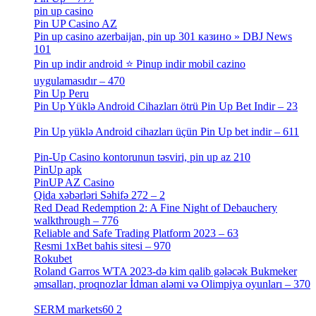
pin up casino
[5]
Pin UP Casino AZ
[1]
Pin up casino azerbaijan, pin up 301 казино » DBJ News
101
[1]
Pin up indir android ⭐️ Pinup indir mobil cazino
uygulamasıdır – 470
[3]
Pin Up Peru
[1]
Pin Up Yüklə Android Cihazları ötrü Pin Up Bet Indir – 23
[1]
Pin Up yüklə Android cihazları üçün Pin Up bet indir – 611
[2]
Pin-Up Casino kontorunun təsviri, pin up az 210
[2]
PinUp apk
[10]
PinUP AZ Casino
[1]
Qida xəbərləri Səhifə 272 – 2
[4]
Red Dead Redemption 2: A Fine Night of Debauchery
walkthrough – 776
[1]
Reliable and Safe Trading Platform 2023 – 63
[4]
Resmi 1xBet bahis sitesi – 970
[4]
Rokubet
[2]
Roland Garros WTA 2023-də kim qalib gələcək Bukmeker
əmsalları, proqnozlar İdman aləmi və Olimpiya oyunları – 370
[4]
SERM markets60 2
[2]