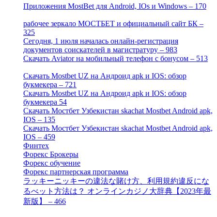
Приложения MostBet для Android, IOs и Windows – 170
[4]
рабочее зеркало МОСТБЕТ и официальный сайт БК –
325
[4]
Сегодня, 1 июля началась онлайн-регистрация
документов соискателей в магистратуру – 983
[3]
Скачать Aviator на мобильный телефон с бонусом – 513
[2]
Скачать Mostbet UZ на Андроид apk и IOS: обзор
букмекера – 721
[4]
Скачать Mostbet UZ на Андроид apk и IOS: обзор
букмекера 54
[1]
Скачать Мостбет Узбекистан skachat Mostbet Android apk,
IOS – 135
[4]
Скачать Мостбет Узбекистан skachat Mostbet Android apk,
IOS – 459
[1]
Финтех
[5]
Форекс Брокеры
[23]
Форекс обучение
[9]
Форекс партнерская программа
[4]
ラッキーニッキーの違法な賭け方、利用規約違反にな
るべット方法は？ オンラインカジノ大辞典【2023年最
新版】 – 466
[4]