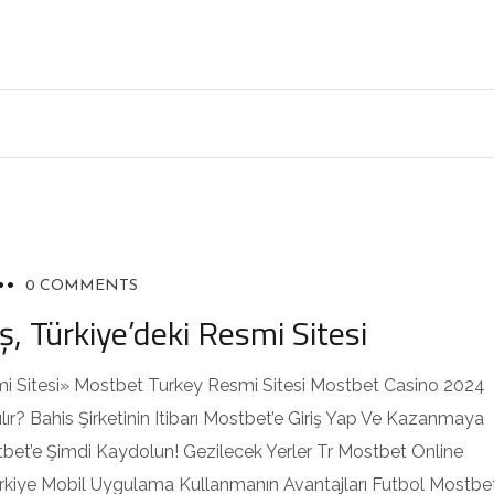
0 COMMENTS
ş, Türkiye’deki Resmi Sitesi
esmi Sitesi» Mostbet Turkey Resmi Sitesi Mostbet Casino 2024
ır? Bahis Şirketinin Itibarı Mostbet’e Giriş Yap Ve Kazanmaya
stbet’e Şimdi Kaydolun! Gezilecek Yerler Tr Mostbet Online
ürkiye Mobil Uygulama Kullanmanın Avantajları Futbol Mostbet