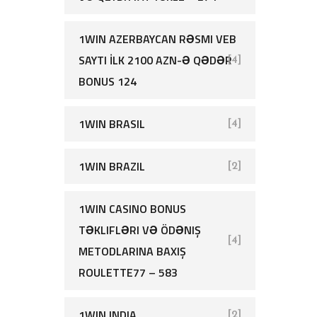
1WIN AZERBAYCAN RƏSMI VEB
SAYTI İLK 2100 AZN-Ə QƏDƏR
[4]
BONUS 124
1WIN BRASIL
[4]
1WIN BRAZIL
[2]
1WIN CASINO BONUS
TƏKLIFLƏRI VƏ ÖDƏNIŞ
[4]
METODLARINA BAXIŞ
ROULETTE77 – 583
1WIN INDIA
[2]