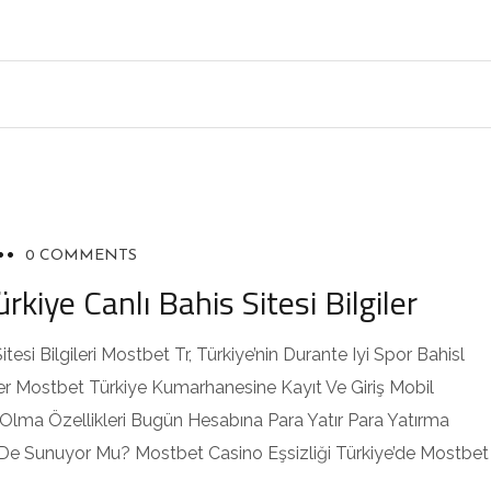
0 COMMENTS
kiye Canlı Bahis Sitesi Bilgiler
esi Bilgileri Mostbet Tr, Türkiye’nin Durante Iyi Spor Bahisl
ler Mostbet Türkiye Kumarhanesine Kayıt Ve Giriş Mobil
a Özellikleri Bugün Hesabına Para Yatır Para Yatırma
 Sunuyor Mu? Mostbet Casino Eşsizliği Türkiye’de Mostbet