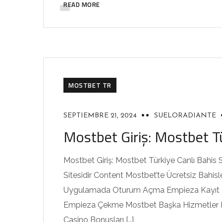
READ MORE
MOSTBET TR
SEPTIEMBRE 21, 2024
SUELORADIANTE
Mostbet Giriş: Mostbet Tür
Mostbet Giriş: Mostbet Türkiye Canlı Bahis Sit
Sitesidir Content Mostbet’te Ücretsiz Bahis
Uygulamada Oturum Açma Empieza Kayıt Olm
Empieza Çekme Mostbet Başka Hizmetler De
Casino Bonusları […]