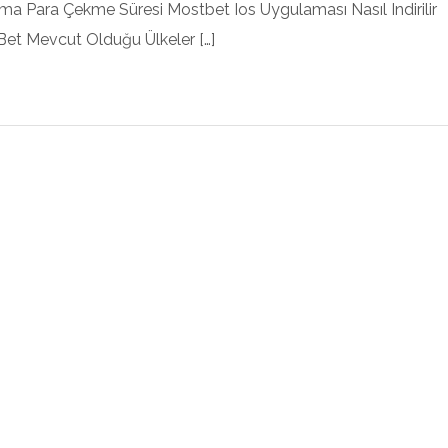
a Para Çekme Süresi Mostbet Ios Uygulaması Nasıl Indirilir
Bet Mevcut Olduğu Ülkeler […]