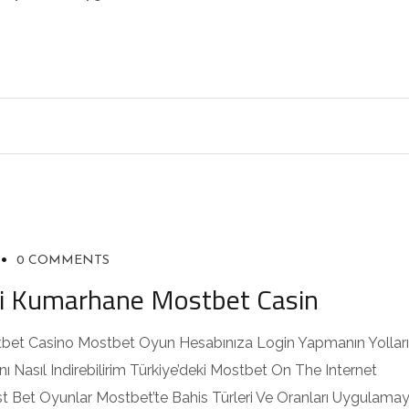
0 COMMENTS
çi Kumarhane Mostbet Casin
bet Casino Mostbet Oyun Hesabınıza Login Yapmanın Yolları
Nasıl Indirebilirim Türkiye’deki Mostbet On The Internet
t Bet Oyunlar Mostbet’te Bahis Türleri Ve Oranları Uygulamay