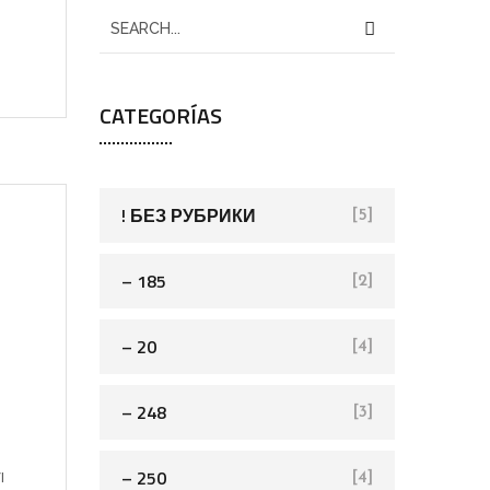
CATEGORÍAS
! БЕЗ РУБРИКИ
[5]
– 185
[2]
– 20
[4]
– 248
[3]
– 250
ı
[4]