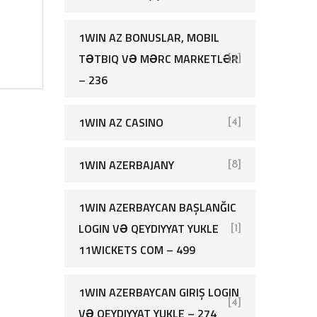
1WIN AZ BONUSLAR, MOBIL
TƏTBIQ VƏ MƏRC MARKETLƏRI
[4]
– 236
1WIN AZ CASINO
[4]
1WIN AZERBAJANY
[8]
1WIN AZERBAYCAN BAŞLANĞIC
LOGIN VƏ QEYDIYYAT YUKLE
[1]
11WICKETS COM – 499
1WIN AZERBAYCAN GIRIŞ LOGIN
[4]
VƏ QEYDIYYAT YUKLE – 274