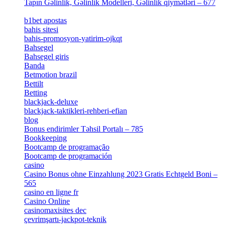
Tapın Gəlinlik, Gəlinlik Modelleri, Gəlinlik qiymətləri – 677
[4]
b1bet apostas
[2]
bahis sitesi
[1]
bahis-promosyon-yatirim-ojkqt
[1]
Bahsegel
[1]
Bahsegel giris
[1]
Banda
[3]
Betmotion brazil
[3]
Bettilt
[1]
Betting
[2]
blackjack-deluxe
[1]
blackjack-taktikleri-rehberi-efian
[1]
blog
[6]
Bonus endirimler Təhsil Portalı – 785
[4]
Bookkeeping
[55]
Bootcamp de programação
[15]
Bootcamp de programación
[8]
casino
[15]
Casino Bonus ohne Einzahlung 2023 Gratis Echtgeld Boni –
565
[3]
casino en ligne fr
[1]
Casino Online
[2]
casinomaxisites dec
[1]
çevrimşartı-jackpot-teknik
[1]