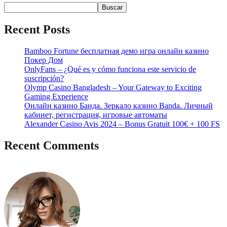
Buscar
Recent Posts
Bamboo Fortune бесплатная демо игра онлайн казино
Покер Дом
OnlyFans – ¿Qué es y cómo funciona este servicio de
suscripción?
Olymp Casino Bangladesh – Your Gateway to Exciting
Gaming Experience
Онлайн казино Банда. Зеркало казино Banda. Личный
кабинет, регистрация, игровые автоматы
Alexander Casino Avis 2024 – Bonus Gratuit 100€ + 100 FS
Recent Comments
No hay comentarios que mostrar.