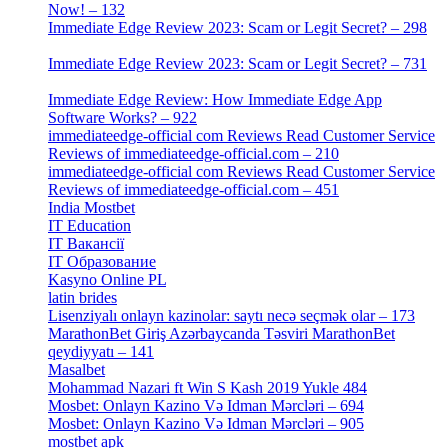
Now! – 132
[4]
Immediate Edge Review 2023: Scam or Legit Secret? – 298
[4]
Immediate Edge Review 2023: Scam or Legit Secret? – 731
[4]
Immediate Edge Review: How Immediate Edge App
Software Works? – 922
[2]
immediateedge-official com Reviews Read Customer Service
Reviews of immediateedge-official.com – 210
[3]
immediateedge-official com Reviews Read Customer Service
Reviews of immediateedge-official.com – 451
[4]
India Mostbet
[3]
IT Education
[2]
IT Вакансії
[1]
IT Образование
[9]
Kasyno Online PL
[1]
latin brides
[1]
Lisenziyalı onlayn kazinolar: saytı necə seçmək olar – 173
[1]
MarathonBet Giriş Azərbaycanda Təsviri MarathonBet
qeydiyyatı – 141
[4]
Masalbet
[1]
Mohammad Nazari ft Win S Kash 2019 Yukle 484
[4]
Mosbet: Onlayn Kazino Və Idman Mərcləri – 694
[1]
Mosbet: Onlayn Kazino Və Idman Mərcləri – 905
[4]
mostbet apk
[19]