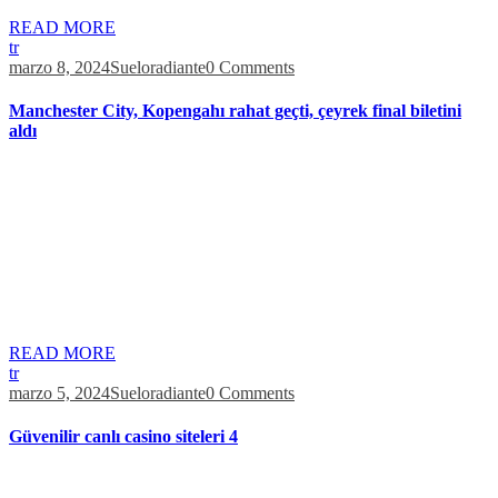
READ MORE
tr
marzo 8, 2024
Sueloradiante
0 Comments
Manchester City, Kopengahı rahat geçti, çeyrek final biletini
aldı
Mitingimize katılan bakanlarımıza, genel başkan yardımcılarımıza,
milletvekillerimize, AK Kadrolarımıza, tüm teşkilat mensuplarımıza
ve aziz hemşerilerime sonsuz şükranlarımı sunuyorum. 22 yılı
iktidarda olmak üzere aziz milletimize hizmette geçen 40 yıllık siyasi
hayatından en önemli derdi milleti olan Dünya Liderimizi aziz
şehrimizde ağırlamak bizleri ziyadesiyle mutlu etti. İptal işleminiz
tamamlandığında üyeliğinizde kayıtlı olan E-posta ve GSM
numaranız […]
READ MORE
tr
marzo 5, 2024
Sueloradiante
0 Comments
Güvenilir canlı casino siteleri 4
Ayriyetten, kullanıcıların zararlarını azaltmak amacıyla cashback