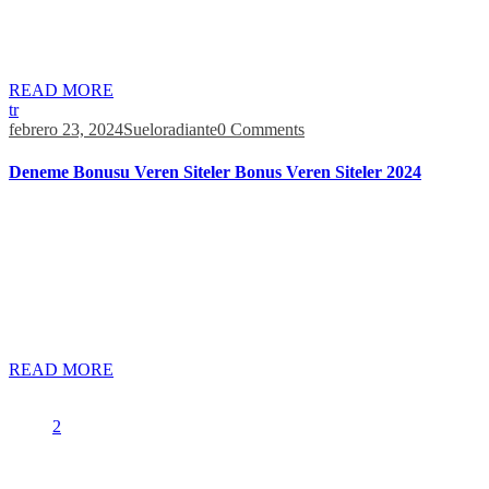
gerekmektedir. İkinci aşama içerisinde ise kimlik no, isim, soy isim,
cinsiyet ve doğum tarihi bilgilerinin verilmesi gerekmektedir. Bu
bilgilerin sunulmasının ardından kullanım şartları alanının […]
READ MORE
tr
febrero 23, 2024
Sueloradiante
0 Comments
Deneme Bonusu Veren Siteler Bonus Veren Siteler 2024
Bonus miktarları 250 ya da 350 TL olarak değişkenlik
göstermektedir. Bahi sitelerinde bonus sahibi olabilmek her zaman
+1 olarak başlamak demektedir. Bonus veren siteler her zaman yeni
üye kaydı kazanmak için promosyon dağıtmaktadır. Bonus alan
kullanıcılar almadan önce kuralları ve yapıları kontrol etmek
zorundadırlar, aksi halde aldığınız bu bonuslar kredi miktarlarınızı
düşürmektedir. Bedava bonus on-line […]
READ MORE
1
2
Buscar