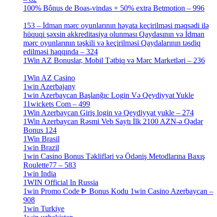
100% Bônus de Boas-vindas + 50% extra Betmotion – 996
[4]
153 – İdman mərc oyunlarının həyata keçirilməsi məqsədi ilə
hüquqi şəxsin akkreditasiya olunması Qaydasının və İdman
mərc oyunlarının təşkili və keçirilməsi Qaydalarının təsdiq
edilməsi haqqında – 324
[4]
1Win AZ Bonuslar, Mobil Tətbiq və Mərc Marketləri – 236
[4]
1Win AZ Casino
[4]
1win Azerbajany
[8]
1win Azerbaycan Başlanğıc Login Və Qeydiyyat Yukle
11wickets Com – 499
[1]
1Win Azerbaycan Giriş login və Qeydiyyat yukle – 274
[4]
1Win Azerbaycan Rəsmi Veb Saytı İlk 2100 AZN-ə Qədər
Bonus 124
[4]
1Win Brasil
[4]
1win Brazil
[2]
1win Casino Bonus Təklifləri və Ödəniş Metodlarına Baxış
Roulette77 – 583
[4]
1win India
[2]
1WIN Official In Russia
[4]
1win Promo Code ᐈ Bonus Kodu 1win Casino Azerbaycan –
908
[1]
1win Turkiye
[7]