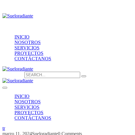
Providencia 1208, of.1603
contacto@sueloradiante.cl
Contáctanos
+56940802625
INICIO
NOSOTROS
SERVICIOS
PROYECTOS
CONTÁCTANOS
Search for:
INICIO
NOSOTROS
SERVICIOS
PROYECTOS
CONTÁCTANOS
tr
marzo 11, 2024
Sueloradiante
0 Comments