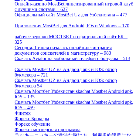
Онлайн-казино MostBet лицензированный игровой клуб
с лучшими слотами – 627
[4]
Официальный сайт MostBet Uz для Узбекистана – 477
[4]
Приложения MostBet для Android, IOs и Windows – 170
[4]
рабочее зеркало МОСТБЕТ и официальный сайт БК –
325
[4]
Сегодня, 1 июля началась онлайн-регистрация
документов соискателей в магистратуру – 983
[3]
Скачать Aviator на мобильный телефон с бонусом – 513
[2]
Скачать Mostbet UZ на Андроид apk и IOS: обзор
букмекера – 721
[4]
Скачать Mostbet UZ на Андроид apk и IOS: обзор
букмекера 54
[1]
Скачать Мостбет Узбекистан skachat Mostbet Android apk,
IOS – 135
[4]
Скачать Мостбет Узбекистан skachat Mostbet Android apk,
IOS – 459
[1]
Финтех
[5]
Форекс Брокеры
[23]
Форекс обучение
[9]
Форекс партнерская программа
[4]
ラッキーニッキーの違法な賭け方、利用規約違反にな