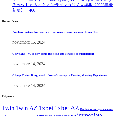
るべット方法は？ オンラインカジノ大辞典【2023年最
新版】 – 466
[4]
Recent Posts
Bamboo Fortune бесплатная демо игра онлайн казино Покер Дом
noviembre 15, 2024
OnlyFans – ¿Qué es y cómo funciona este servicio de suscripción?
noviembre 14, 2024
Olymp Casino Bangladesh – Your Gateway to Exciting Gaming Experience
noviembre 14, 2024
Etiquetas
1xbet
1xbet AZ
1win
1win AZ
Banda casino официальный
immediate
betmotion
betmotion BR