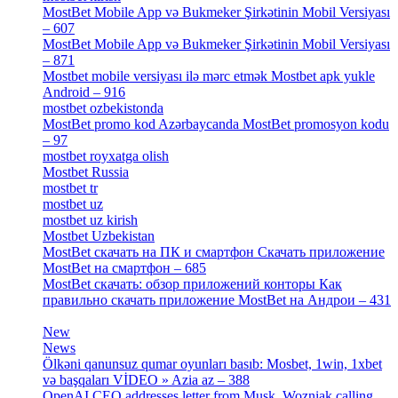
MostBet Mobile App və Bukmeker Şirkətinin Mobil Versiyası
– 607
[1]
MostBet Mobile App və Bukmeker Şirkətinin Mobil Versiyası
– 871
[4]
Mostbet mobile versiyası ilə mərc etmək Mostbet apk yukle
Android – 916
[4]
mostbet ozbekistonda
[9]
MostBet promo kod Azərbaycanda MostBet promosyon kodu
– 97
[4]
mostbet royxatga olish
[1]
Mostbet Russia
[1]
mostbet tr
[6]
mostbet uz
[6]
mostbet uz kirish
[4]
Mostbet Uzbekistan
[3]
MostBet скачать на ПК и смартфон Скачать приложение
MostBet на смартфон – 685
[1]
MostBet скачать: обзор приложений конторы Как
правильно скачать приложение MostBet на Андрои – 431
[3]
New
[1]
News
[3]
Ölkəni qanunsuz qumar oyunları basıb: Mosbet, 1win, 1xbet
və başqaları VİDEO » Azia az – 388
[4]
OpenAI CEO addresses letter from Musk, Wozniak calling