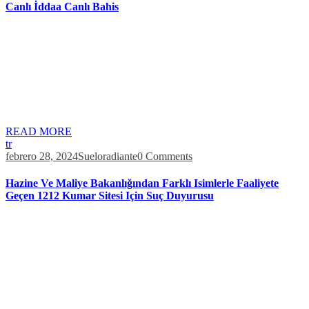
Canlı İddaa Canlı Bahis
Sonuç olarak, güvenilir canlı on line casino siteleri, oyunculara
heyecan verici ve adil bir oyun deneyimi sunar. Ancak, doğru siteyi
seçmek için dikkatli bir araştırma yapmak önemlidir. Kaliteli
oyunlar, güvenli ödeme yöntemleri ve oyuncu bilgilerinin gizliliği
gibi faktörleri değerlendirmek, güvenilir bir canlı casino sitesi
seçmenin anahtarıdır. Ismimi, e-postamı ve web sitemi bir dahaki
sefere bu […]
READ MORE
tr
febrero 28, 2024
Sueloradiante
0 Comments
Hazine Ve Maliye Bakanlığından Farklı Isimlerle Faaliyete
Geçen 1212 Kumar Sitesi Için Suç Duyurusu
Yeni üyelere sunulacak hoş geldin bonusuyla birlikte, düzenli olarak
düzenlenen promosyonlar da mevcuttur. Site, kullanıcılarına çeşitli
ödeme seçenekleri sunar, bu seçenekler arasında kredi kartı, banka
havalesi, elektronik cüzdanlar ve kripto para birimleri vardır.
Matadorbet’in kullanıcı dostu arayüzü ve çeşitli kumar oyunları ile
dikkat çekmektedir. Ayrıca rulet ve blackjack gibi klasik masa
oyunlarını da oynayabilirler. Matadorbet […]