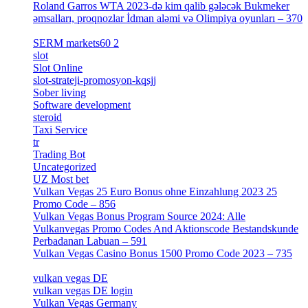
Roland Garros WTA 2023-də kim qalib gələcək Bukmeker
əmsalları, proqnozlar İdman aləmi və Olimpiya oyunları – 370
[4]
SERM markets60 2
[2]
slot
[1]
Slot Online
[2]
slot-strateji-promosyon-kqsjj
[1]
Sober living
[25]
Software development
[12]
steroid
[6]
Taxi Service
[1]
tr
[15]
Trading Bot
[2]
Uncategorized
[596]
UZ Most bet
[2]
Vulkan Vegas 25 Euro Bonus ohne Einzahlung 2023 25
Promo Code – 856
[1]
Vulkan Vegas Bonus Program Source 2024: Alle
Vulkanvegas Promo Codes And Aktionscode Bestandskunde
Perbadanan Labuan – 591
[1]
Vulkan Vegas Casino Bonus 1500 Promo Code 2023 – 735
[1]
vulkan vegas DE
[6]
vulkan vegas DE login
[5]
Vulkan Vegas Germany
[5]