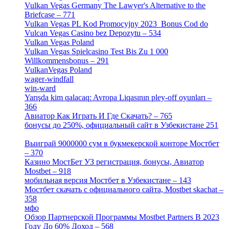
Vulkan Vegas Germany The Lawyer's Alternative to the
Briefcase – 771
[1]
Vulkan Vegas PL Kod Promocyjny 2023 ️ Bonus Cod do
Vulcan Vegas Casino bez Depozytu – 534
[3]
Vulkan Vegas Poland
[2]
Vulkan Vegas Spielcasino Test Bis Zu 1 000
Willkommensbonus – 291
[4]
VulkanVegas Poland
[7]
wager-windfall
[1]
win-ward
[1]
Yarışda kim qalacaq: Avropa Liqasının pley-off oyunları –
366
[2]
Авиатор Как Играть И Где Скачать? – 765
[4]
бонусы до 250%, официальный сайт в Узбекистане 251
[4]
Выиграй 9000000 сум в букмекерской конторе Мостбет
– 370
[4]
Казино МостБет УЗ регистрация, бонусы, Авиатор
Mostbet – 918
[1]
мобильная версия Мостбет в Узбекистане – 143
[4]
Мостбет скачать с официального сайта, Mostbet skachat –
358
[4]
мфо
[1]
Обзор Партнерской Программы Mostbet Partners В 2023
Году До 60% Доход – 568
[1]