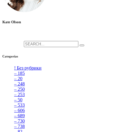
Kate Olson
She is the CEO. She's a big fan her cat Tux, & dinner parties.
Search for:
Categorías
! Без рубрики
[5]
– 185
[2]
– 20
[4]
– 248
[3]
– 250
[4]
– 253
[3]
– 50
[4]
– 533
[4]
– 606
[4]
– 689
[4]
– 730
[4]
– 738
[4]
– 82
[4]