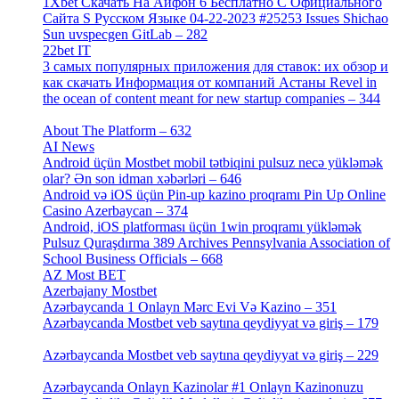
1Xbet Скачать На Айфон 6 Бесплатно С Официального
Сайта S Русском Языке 04-22-2023 #25253 Issues Shichao
Sun uvspecgen GitLab – 282
[2]
22bet IT
[1]
3 самых популярных приложения для ставок: их обзор и
как скачать Информация от компаний Астаны Revel in
the ocean of content meant for new startup companies – 344
[4]
About The Platform – 632
[4]
AI News
[14]
Android üçün Mostbet mobil tətbiqini pulsuz necə yükləmək
olar? Ən son idman xəbərləri – 646
[4]
Android və iOS üçün Pin-up kazino proqramı Pin Up Online
Casino Azerbaycan – 374
[3]
Android, iOS platforması üçün 1win proqramı yükləmək
Pulsuz Quraşdırma 389 Archives Pennsylvania Association of
School Business Officials – 668
[1]
AZ Most BET
[1]
Azerbajany Mostbet
[4]
Azərbaycanda 1 Onlayn Mərc Evi Və Kazino – 351
[4]
Azərbaycanda Mostbet veb saytına qeydiyyat və giriş – 179
[4]
Azərbaycanda Mostbet veb saytına qeydiyyat və giriş – 229
[4]
Azərbaycanda Onlayn Kazinolar #1 Onlayn Kazinonuzu