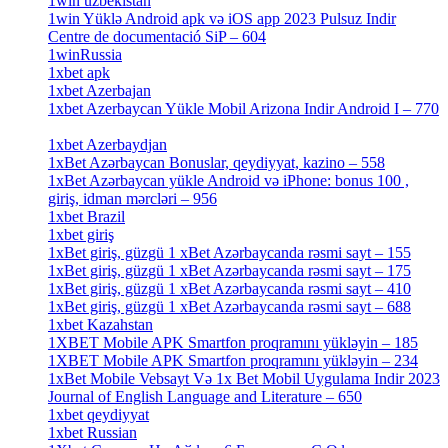
1win uzbekistan
[3]
1win Yüklə Android apk və iOS app 2023 Pulsuz Indir
Centre de documentació SiP – 604
[4]
1winRussia
[3]
1xbet apk
[14]
1xbet Azerbajan
[2]
1xbet Azerbaycan Yükle Mobil Arizona Indir Android I – 770
[3]
1xbet Azerbaydjan
[7]
1xBet Azərbaycan Bonuslar, qeydiyyat, kazino – 558
[1]
1xBet Azərbaycan yükle Android və iPhone: bonus 100 ,
giriş, idman mərcləri – 956
[4]
1xbet Brazil
[2]
1xbet giriş
[4]
1xBet giriş, güzgü 1 xBet Azərbaycanda rəsmi sayt – 155
[4]
1xBet giriş, güzgü 1 xBet Azərbaycanda rəsmi sayt – 175
[1]
1xBet giriş, güzgü 1 xBet Azərbaycanda rəsmi sayt – 410
[4]
1xBet giriş, güzgü 1 xBet Azərbaycanda rəsmi sayt – 688
[4]
1xbet Kazahstan
[2]
1XBET Mobile APK Smartfon proqramını yükləyin – 185
[4]
1XBET Mobile APK Smartfon proqramını yükləyin – 234
[4]
1xBet Mobile Vebsayt Və 1x Bet Mobil Uygulama Indir 2023
Journal of English Language and Literature – 650
[4]
1xbet qeydiyyat
[5]
1xbet Russian
[3]