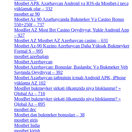
Mostbet APK Azərbaycan Android və IOS-da Mostbet-i necə
yükləmək olar – 332
[4]
mostbet az 90
[18]
Mostbet Az 90 Azərbaycanda Bukmeker Və Casino Bonus
550+250f – 737
[1]
MostBet AZ Most Bet Casino Qeydiyyat, Yukle Android App
– 927
[4]
Mostbet AZ Mostbet AZ Azerbaycan casino – 631
[4]
Mostbet Az-90 Kazino Azerbaycan Daha Yüksək Bukmeyker
Formal S – 995
[3]
mostbet azerbaijan
[7]
Mostbet Azerbaycan
[7]
Mostbet Azerbaycan: Bonuslar, Başlanğıc Və Bukmeker Veb
Saytında Qeydiyyat – 392
[3]
Mostbet Azərbaycan tətbiqinin icmalı Android APK, iPhone
yükləmə AZ 102
[1]
MostBet bukmeyker şirkəti ölkəmzidə niyə bloklanmır? »
Qlobal Az – 716
[4]
MostBet bukmeyker şirkəti ölkəmzidə niyə bloklanmır? »
Qlobal Az – 895
[4]
mostbet dec
[2]
Mostbet dən bukmeker bonusları – 38
[4]
mostbet giriş
[11]
Mostbet India
[5]
mostbet kirish
[1]