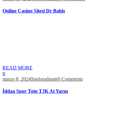
Online Casino Sitesi Dr Bahis
Kadıköy’de yolcu seçen ve mesafe soran taksi şoförlerine yönelik
denetim yapıldı. Uluslararası Af Örgütü’ne göre, geçtiğimiz yıl 21
binden fazla kişi Rusya’nın “baskıcı yasalarının” hedefi oldu. Bu
yazılım, WPS pinleri oluşturma, mevcut ağları tarama, bağlı cihazları
analiz etme ve WiFi sinyal kalitesini değerlendirme gibi özellikler
sunar. Ayrıca, saklanan WiFi şifrelerini görüntüleme, rastgele pinler
oluşturma ve […]
READ MORE
tr
marzo 8, 2024
Sueloradiante
0 Comments
İddaa Spor Toto TJK At Yarışı
7 koşunun birincilerini içeren bir bilet ile ikincilerini içeren diğer bir
biletin kazanç tutarı arasında bir fark olmayacaktır. Banka Bilgilerim
bölümünde, en fazla 3 adet ve kendi adınıza açılmış vadesiz
mevduat hesabınıza ait IBAN bilgisini kaydedebilirsiniz. Herhangi
bir değişiklikte bulunmamanız halinde, para çekme talebiniz
“varsayılan” olarak belirlemiş olduğunuz IBAN üzerinden
gerçekleşecektir. İki çıkan atla kazançlı […]