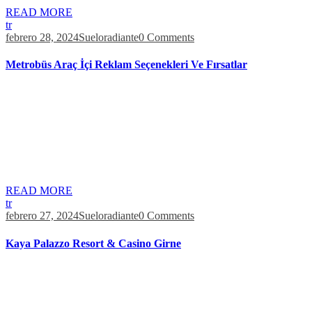
READ MORE
tr
febrero 28, 2024
Sueloradiante
0 Comments
Metrobüs Araç İçi Reklam Seçenekleri Ve Fırsatlar
Ben Mariobet sitesi üzerinden slot ve canlı on line casino oyunları
oynayan bir kişiyim. Sonrasında bahis firması tarafından inceleme
yapıldığını söylüyorlar. Direk reklam olarak da bilinen elektrik direği
reklamları, şehirlerin estetik algısını güçlendirirken aynı zamanda
işletmeler için de etkili bir pazarlama aracıdır. Doğru konumlandırma
ve görsel tasarım ile desteklenen bu reklamlar, şehirlerin görsel
çekiciliğine katkıda […]
READ MORE
tr
febrero 27, 2024
Sueloradiante
0 Comments
Kaya Palazzo Resort & Casino Girne
Güvenli bahis oynanabilmesi için Casino Levant bahis sitesi
üzerinden öncelikli olarak üyelik işlemlerinin yapılması
gerekmektedir. Casino Levant üyelik işlemlerinin ilk aşamasında
kullanıcı adı, şifre, şifre tekrarı ve e-posta adresi bilgilerinin girilmesi