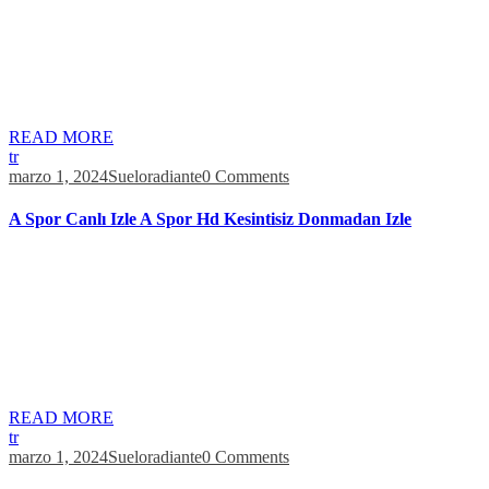
sistemi kullanır. Lisanslı bir casinoda oynadığınız sürece bilgilerinizi
vermekte bir sakınca yok. Ismimi, e-postamı ve web sitemi bir
dahaki sefere bu tarayıcıya kaydet. Kulisbet online casino sitesinden
şikayetçiyim. Dünden beri de siteye erişimimi engellemişler,
giremiyorum. Savcılık yasa dışı bahis operasyonunda tespit edilen
tüm şüphelilerin ifadesini alır. Canlı İddaa, bir […]
READ MORE
tr
marzo 1, 2024
Sueloradiante
0 Comments
A Spor Canlı Izle A Spor Hd Kesintisiz Donmadan Izle
Bunlarla yapılan işlemler kumarla ilintili idi ve tevhid inancıyla
bağdaşmayacak uygulamalardı. Çok sayıda online slot oyunu
arasından doğru olanı seçmek çok zordur. Bu web sitesi, çevrimiçi
slotlar ve gerçek paralı oyunlar için pazar analizinin sonucunu
göstermektedir. Oyuncular, uçakların kalkış sürecini doğru tahmin
ederek yüksek miktarlarda kazanç elde edebilirler. GTA Online’ı
deneyimleyin, sokak seviyesindeki bir dolandırıcıdan […]
READ MORE
tr
marzo 1, 2024
Sueloradiante
0 Comments