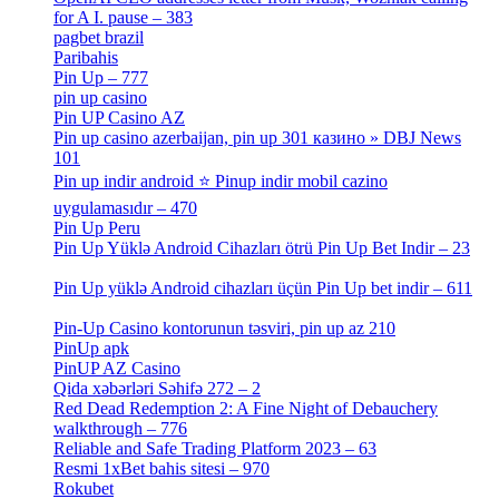
for A I. pause – 383
[2]
pagbet brazil
[3]
Paribahis
[1]
Pin Up – 777
[3]
pin up casino
[5]
Pin UP Casino AZ
[1]
Pin up casino azerbaijan, pin up 301 казино » DBJ News
101
[1]
Pin up indir android ⭐️ Pinup indir mobil cazino
uygulamasıdır – 470
[3]
Pin Up Peru
[1]
Pin Up Yüklə Android Cihazları ötrü Pin Up Bet Indir – 23
[1]
Pin Up yüklə Android cihazları üçün Pin Up bet indir – 611
[2]
Pin-Up Casino kontorunun təsviri, pin up az 210
[2]
PinUp apk
[10]
PinUP AZ Casino
[1]
Qida xəbərləri Səhifə 272 – 2
[4]
Red Dead Redemption 2: A Fine Night of Debauchery
walkthrough – 776
[1]
Reliable and Safe Trading Platform 2023 – 63
[4]
Resmi 1xBet bahis sitesi – 970
[4]
Rokubet
[2]