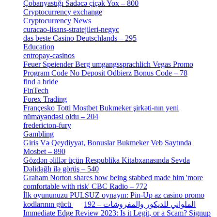
Çobanyastığı Sadəcə çiçək Yox – 800
[1]
Cryptocurrency exchange
[4]
Cryptocurrency News
[1]
curacao-lisans-stratejileri-negyc
[1]
das beste Casino Deutschlands – 295
[1]
Education
[9]
entropay-casinos
[1]
Feuer Speiender Berg umgangssprachlich Vegas Promo
Program Code No Deposit Odbierz Bonus Code – 78
[4]
find a bride
[1]
FinTech
[10]
Forex Trading
[13]
Françesko Totti Mostbet Bukmeker şirkəti-nın yeni
nümayəndəsi oldu – 204
[1]
fredericton-fury
[1]
Gambling
[2]
Giris Və Qeydiyyat, Bonuslar Bukmeker Veb Saytında
Mosbet – 890
[3]
Gözdən əlillər üçün Respublika Kitabxanasında Sevda
Dəlidağlı ilə görüş – 540
[5]
Graham Norton shares how being stabbed made him 'more
comfortable with risk' CBC Radio – 772
[4]
İlk oyununuzu PULSUZ oynayın: Pin-Up az casino promo
[2]
kodlarının gücü الملواني للديكور والمفروشات – 192
Immediate Edge Review 2023: Is it Legit, or a Scam? Signup