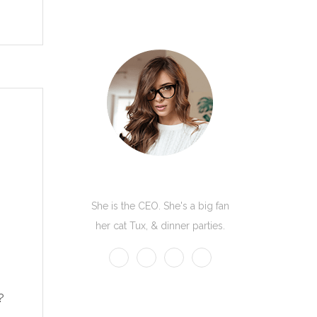
Kate Olson
She is the CEO. She's a big fan
her cat Tux, & dinner parties.
?