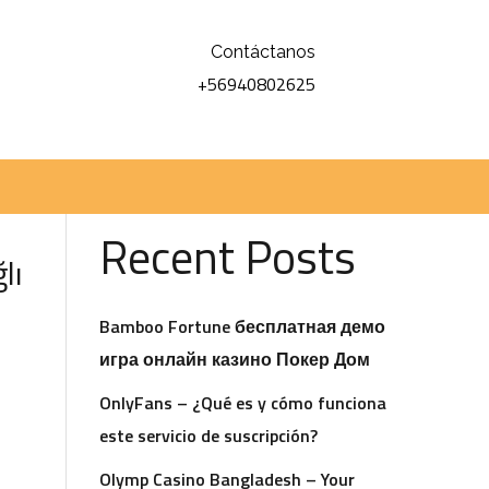
Contáctanos
+56940802625
Buscar
Buscar
Recent Posts
lı
Bamboo Fortune бесплатная демо
игра онлайн казино Покер Дом
OnlyFans – ¿Qué es y cómo funciona
este servicio de suscripción?
Olymp Casino Bangladesh – Your