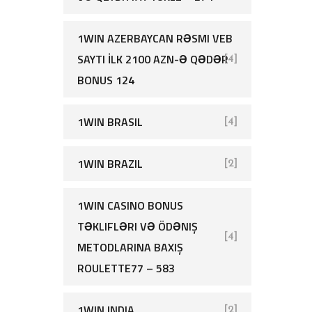
1WIN AZERBAYCAN RƏSMI VEB
SAYTI İLK 2100 AZN-Ə QƏDƏR
[4]
BONUS 124
1WIN BRASIL
[4]
1WIN BRAZIL
[2]
1WIN CASINO BONUS
TƏKLIFLƏRI VƏ ÖDƏNIŞ
[4]
METODLARINA BAXIŞ
ROULETTE77 – 583
1WIN INDIA
[2]