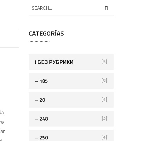
CATEGORÍAS
! БЕЗ РУБРИКИ
[5]
– 185
[2]
– 20
[4]
də
– 248
[3]
və
ar
– 250
[4]
et