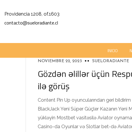
Providencia 1208, of.1603
contacto@sueloradiante.cl
- 82
INICIO
NOVIEMBRE 22, 2023
SUELORADIANTE
Gözdən əlillər üçün Resp
ilə görüş
Content Pin Up oyuncularından geri bildir
BlackJack Yeni Süper Güçler Kazanın Yeni M
yükləyin Mostbet vasitəsilə Aviator oynama
Casino-da Oyunlar və Slotlar bet-də Aviator