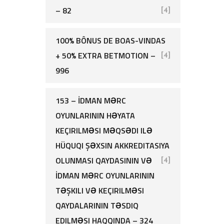
– 82
[4]
100% BÔNUS DE BOAS-VINDAS
+ 50% EXTRA BETMOTION –
[4]
996
153 – İDMAN MƏRC
OYUNLARININ HƏYATA
KEÇIRILMƏSI MƏQSƏDI ILƏ
HÜQUQI ŞƏXSIN AKKREDITASIYA
OLUNMASI QAYDASININ VƏ
[4]
İDMAN MƏRC OYUNLARININ
TƏŞKILI VƏ KEÇIRILMƏSI
QAYDALARININ TƏSDIQ
EDILMƏSI HAQQINDA – 324