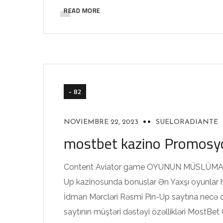
READ MORE
- 82
NOVIEMBRE 22, 2023
SUELORADIANTE
mostbet kazino Promosy
Content Aviator game OYUNUN MÜSLÜMANL
Up kazinosunda bonuslar Ən Yaxşı oyunlar h
İdman Mərcləri Rəsmi Pin-Up saytına necə da
saytının müştəri dəstəyi özəllikləri MostBet G