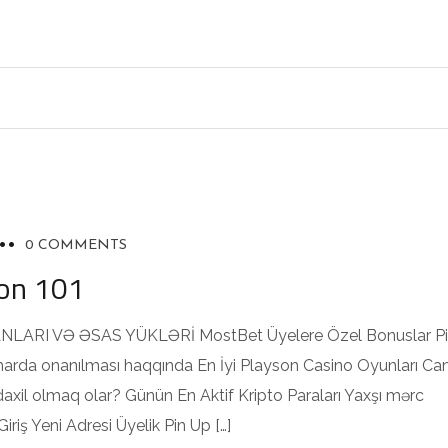
0 COMMENTS
on 101
ARI VƏ ƏSAS YÜKLƏRİ MostBet Üyelere Özel Bonuslar P
arda onanılması haqqında En İyi Playson Casino Oyunları Can
xil olmaq olar? Günün En Aktif Kripto Paraları Yaxşı mərc
iriş Yeni Adresi Üyelik Pin Up […]