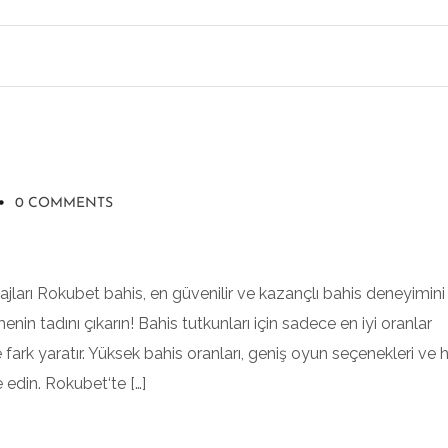
0 COMMENTS
ajları Rokubet bahis, en güvenilir ve kazançlı bahis deneyimini
nin tadını çıkarın! Bahis tutkunları için sadece en iyi oranlar
e fark yaratır. Yüksek bahis oranları, geniş oyun seçenekleri ve hı
edin. Rokubet‘te […]