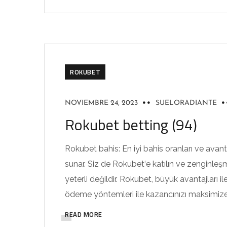
ROKUBET
NOVIEMBRE 24, 2023
SUELORADIANTE
Rokubet betting (94)
Rokubet bahis: En iyi bahis oranları ve avant
sunar. Siz de Rokubet‘e katılın ve zenginleşme
yeterli değildir. Rokubet, büyük avantajları il
ödeme yöntemleri ile kazancınızı maksimize 
READ MORE