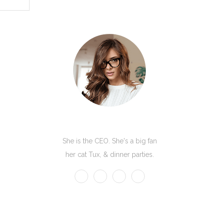
Kate Olson
She is the CEO. She's a big fan
her cat Tux, & dinner parties.