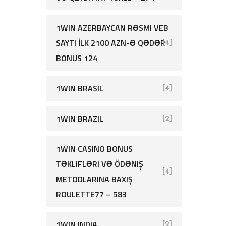
1WIN AZERBAYCAN RƏSMI VEB
SAYTI İLK 2100 AZN-Ə QƏDƏR
[4]
BONUS 124
1WIN BRASIL
[4]
1WIN BRAZIL
[2]
1WIN CASINO BONUS
TƏKLIFLƏRI VƏ ÖDƏNIŞ
[4]
METODLARINA BAXIŞ
ROULETTE77 – 583
1WIN INDIA
[2]