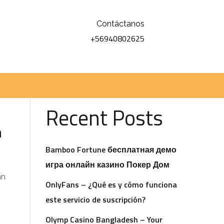
Contáctanos
+56940802625
Buscar
Buscar
E
Recent Posts
n
Bamboo Fortune бесплатная демо
игра онлайн казино Покер Дом
nn
OnlyFans – ¿Qué es y cómo funciona
este servicio de suscripción?
Olymp Casino Bangladesh – Your