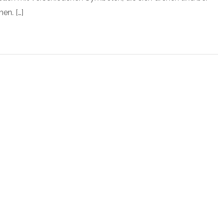
en. […]