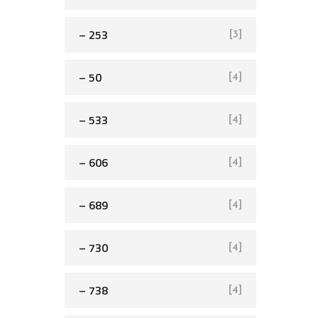
– 253
[3]
– 50
[4]
– 533
[4]
– 606
[4]
– 689
[4]
– 730
[4]
– 738
[4]