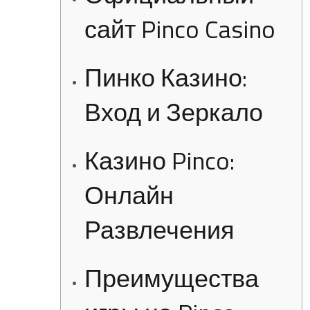
сайт Pinco Casino
Пинко Казино:
Вход и Зеркало
Казино Pinco:
Онлайн
Развлечения
Преимущества