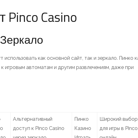
Pinco Casino
 Зеркало
т использовать как основной сайт, так и зеркало. Пинко 
к игровым автоматам и другим развлечениям, даже при
о
Альтернативный
Пинко
Широкий выбор
но
доступ к Pinco Casino
Казино
для игры в Pinco
ало
через зеркало.
Играть
онлайн.