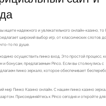
ода
ы ищете надежного и увлекательного онлайн-казино, то P
предлагает широкий выбор игр, от классических слотов д
 что-то по душе.
бходимо осуществить пинко вход. Это простой процесс, 
м и бонусам, предлагаемым Pinco. Если вы столкнулись с
едлагаем пинко зеркало, которое обеспечивает беспереб
ий мир Пинко Казино онлайн. С нашим пинко казино зерка
азартом. Присоединяйтесь к Pinco сегодня и откройте для