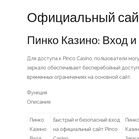
Официальный сайт 
Пинко Казино: Вход и
Для доступа к Pinco Casino, пользователи могу
зеркало обеспечивает бесперебойный доступ 
временных ограничениях на основной сайт.
Функция
Описание
Пинко
Быстрый и безопасный вход
Пинк
Казино
на официальный сайт Pinco
Кази
Вход
Casino.
Зерк