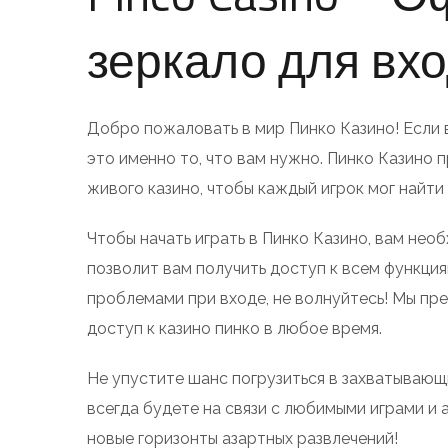
зеркало для вх
Добро пожаловать в мир Пинко Казино! Если в
это именно то, что вам нужно. Пинко Казино 
живого казино, чтобы каждый игрок мог найти
Чтобы начать играть в Пинко Казино, вам нео
позволит вам получить доступ к всем функция
проблемами при входе, не волнуйтесь! Мы пр
доступ к казино пинко в любое время.
Не упустите шанс погрузиться в захватывающ
всегда будете на связи с любимыми играми и 
новые горизонты азартных развлечений!