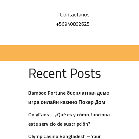
Contáctanos
+56940802625
Buscar
Buscar
Recent Posts
Bamboo Fortune бесплатная демо
игра онлайн казино Покер Дом
OnlyFans – ¿Qué es y cómo funciona
este servicio de suscripción?
Olymp Casino Bangladesh – Your