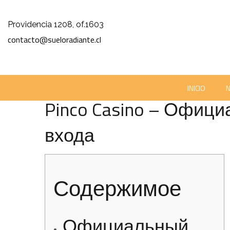
Providencia 1208, of.1603
contacto@sueloradiante.cl
UNCATEGORIZED
NOVIEMBRE 4, 2024
SUELORADIANTE
0 
INICIO
Pinco Casino – Офици
входа
Содержимое
Официальный