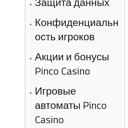
Защита данных
Конфиденциальн
ость игроков
Акции и бонусы
Pinco Casino
Игровые
автоматы Pinco
Casino