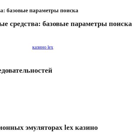
ва: базовые параметры поиска
ные средства: базовые параметры поиска
ть сотни классических версий. Каталоги функционирующих онлай
ями, произведенными лицензированными операторами софта. Бе
ельно фартовые
казино lex
, в каковые предлагается играть онлай
ляющие актуализировать процесс подбора однорукого бандита. С
довательностей
нены похожие условия вручения призовых спинов. Сперва учас
рокрут барабанов списывается сумма средств, обозначенная поль
ьзователь забирает кеш. Размер призовых определяется ставкой
ых полностью отсутствуют привычные линейки. На их месте, на
о возрастает, а комбинации строятся из знаков на любых смежн
лучать прибыль, рекомендуется всего лишь своевременно забира
онных эмуляторах lex казино