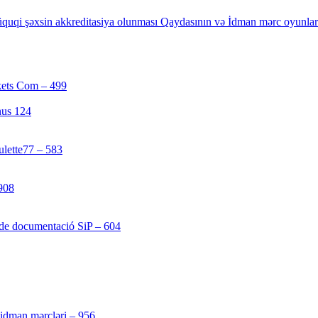
quqi şəxsin akkreditasiya olunması Qaydasının və İdman mərc oyunların
kets Com – 499
[1]
nus 124
[4]
ulette77 – 583
[4]
908
[1]
 de documentació SiP – 604
[4]
[3]
 idman mərcləri – 956
[4]