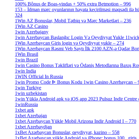
100% Bônus de Boas-vindas + 50% extra Betmotion – 996
[4]
153 – İdman mərc oyunlarının həyata keçirilməsi məqsədi ilə hü
324
[4]
1Win AZ Bonuslar, Mobil Tətbiq və Mərc Marketləri – 236
[4]
1Win AZ Casino
[4]
1win Azerbajany
[8]
1win Azerbaycan Başlanğıc Login Və Qeydiyyat Yukle 11wic
1Win Azerbaycan Giriş login və Qeydiyyat yukle – 274
[4]
1Win Azerbaycan Rəsmi Veb Saytı İlk 2100 AZN-ə Qədər Bo
1Win Brasil
[4]
1win Brazil
[2]
1win Casino Bonus Təklifləri və Ödəniş Metodlarına Baxış Ro
1win India
[2]
1WIN Official In Russia
[4]
1win Promo Code ᐈ Bonus Kodu 1win Casino Azerbaycan – 
1win Turkiye
[7]
1win uzbekistan
[3]
1win Yüklə Android apk və iOS app 2023 Pulsuz Indir Centre
1winRussia
[3]
1xbet apk
[14]
1xbet Azerbajan
[2]
1xbet Azerbaycan Yükle Mobil Arizona Indir Android I – 770
1xbet Azerbaydjan
[7]
1xBet Azərbaycan Bonuslar, qeydiyyat, kazino – 558
[1]
1xBet Azərbaycan yükle Android və iPhone: bonus 100 , giriş,