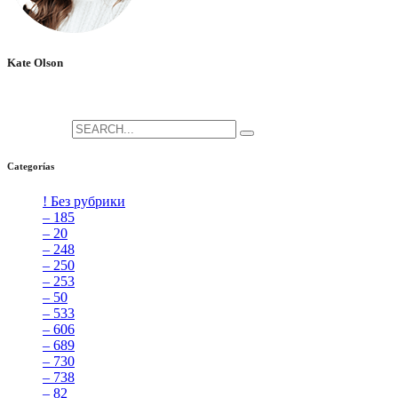
Kate Olson
She is the CEO. She's a big fan her cat Tux, & dinner parties.
Search for:
Categorías
! Без рубрики
[5]
– 185
[2]
– 20
[4]
– 248
[3]
– 250
[4]
– 253
[3]
– 50
[4]
– 533
[4]
– 606
[4]
– 689
[4]
– 730
[4]
– 738
[4]
– 82
[4]