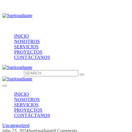
Providencia 1208, of.1603
contacto@sueloradiante.cl
Contáctanos
+56940802625
INICIO
NOSOTROS
SERVICIOS
PROYECTOS
CONTÁCTANOS
Search for:
INICIO
NOSOTROS
SERVICIOS
PROYECTOS
CONTÁCTANOS
Uncategorized
julio 23, 2024
Sueloradiante
0 Comments