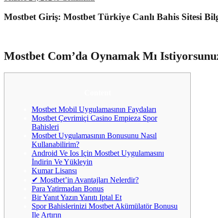
Mostbet Giriş: Mostbet Türkiye Canlı Bahis Sitesi Bilg
Mostbet Giriş: Mostbet Türkiye Canlı Bahis Sitesi Bilgileri
Mostbet Com’da Oynamak Mı Istiyorsunuz
Content
Mostbet Mobil Uygulamasının Faydaları
Mostbet Çevrimiçi Casino Empieza Spor
Bahisleri
Mostbet Uygulamasının Bonusunu Nasıl
Kullanabilirim?
Android Ve Ios Için Mostbet Uygulamasını
İndirin Ve Yükleyin
Kumar Lisansı
✔ Mostbet’in Avantajları Nelerdir?
Para Yatirmadan Bonus
Bir Yanıt Yazın Yanıtı Iptal Et
Spor Bahislerinizi Mostbet Akümülatör Bonusu
Ile Artırın