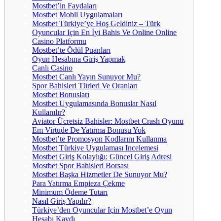
Mostbet’in Faydaları
Mostbet Mobil Uygulamaları
Mostbet Türkiye’ye Hoş Geldiniz – Türk
Oyuncular Için En İyi Bahis Ve Online Online
Casino Platformu
Mostbet’te Ödül Puanları
Oyun Hesabına Giriş Yapmak
Canlı Casino
Mostbet Canlı Yayın Sunuyor Mu?
Spor Bahisleri Türleri Ve Oranları
Mostbet Bonusları
Mostbet Uygulamasında Bonuslar Nasıl
Kullanılır?
Aviator Ücretsiz Bahisler: Mostbet Crash Oyunu
Em Virtude De Yatırma Bonusu Yok
Mostbet’te Promosyon Kodlarını Kullanma
Mostbet Türkiye Uygulaması Incelemesi
Mostbet Giriş Kolaylığı: Güncel Giriş Adresi
Mostbet Spor Bahisleri Borsası
Mostbet Başka Hizmetler De Sunuyor Mu?
Para Yatırma Empieza Çekme
Minimum Ödeme Tutarı
Nasıl Giriş Yapılır?
Türkiye’den Oyuncular Için Mostbet’e Oyun
Hesabı Kaydı