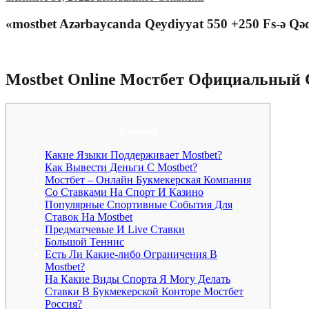
«mostbet Azərbaycanda Qeydiyyat 550 +250 Fs-ə Qə
«mostbet Azərbaycanda Qeydiyyat 550 +250 Fs-ə Qədər Bonus
Mostbet Online Мостбет Официальный 
Content
Какие Языки Поддерживает Mostbet?
Как Вывести Деньги С Mostbet?
Мостбет – Онлайн Букмекерская Компания
Со Ставками На Спорт И Казино
Популярные Спортивные События Для
Ставок На Mostbet
Предматчевые И Live Ставки
Большой Теннис
Есть Ли Какие-либо Ограничения В
Mostbet?
На Какие Виды Спорта Я Могу Делать
Ставки В Букмекерской Конторе Мостбет
Россия?