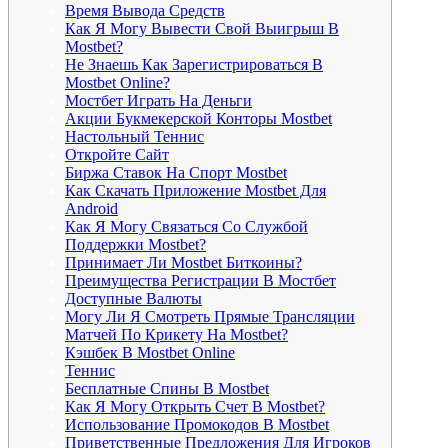
Время Вывода Средств
Как Я Могу Вывести Свой Выигрыш В
Mostbet?
Не Знаешь Как Зарегистрироваться В
Mostbet Online?
Мостбет Играть На Деньги
Акции Букмекерской Конторы Mostbet
Настольный Теннис
Откройте Сайт
Биржа Ставок На Спорт Mostbet
Как Скачать Приложение Mostbet Для
Android
Как Я Могу Связаться Со Службой
Поддержки Mostbet?
Принимает Ли Mostbet Биткоины?
Преимущества Регистрации В Мостбет
Доступные Валюты
Могу Ли Я Смотреть Прямые Трансляции
Матчей По Крикету На Mostbet?
Кэшбек В Mostbet Online
Теннис
Бесплатные Спины В Mostbet
Как Я Могу Открыть Счет В Mostbet?
Использование Промокодов В Mostbet
Приветственные Предложения Для Игроков