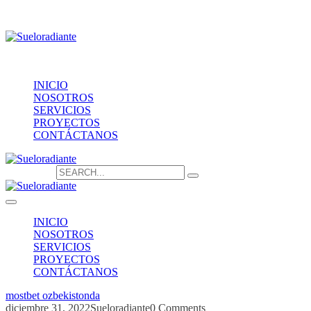
Providencia 1208, of.1603
contacto@sueloradiante.cl
Contáctanos
+56940802625
INICIO
NOSOTROS
SERVICIOS
PROYECTOS
CONTÁCTANOS
Search for:
INICIO
NOSOTROS
SERVICIOS
PROYECTOS
CONTÁCTANOS
mostbet ozbekistonda
diciembre 31, 2022
Sueloradiante
0 Comments