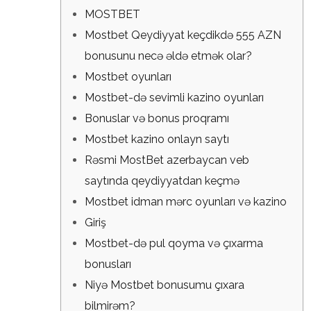
MOSTBET
Mostbet Qeydiyyat keçdikdə 555 AZN
bonusunu necə əldə etmək olar?
Mostbet oyunları
Mostbet-də sevimli kazino oyunları
Bonuslar və bonus proqramı
Mostbet kazino onlayn saytı
Rəsmi MostBet azerbaycan veb
saytında qeydiyyatdan keçmə
Mostbet idman mərc oyunları və kazino
Giriş
Mostbet-də pul qoyma və çıxarma
bonusları
Niyə Mostbet bonusumu çıxara
bilmirəm?