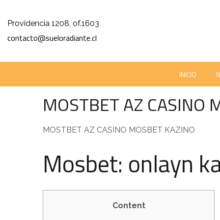
Providencia 1208, of.1603
contacto@sueloradiante.cl
MOSTBET AZ 90
INICIO
JUNIO 16, 2022
SUELORADIANTE
0 COMM
MOSTBET AZ CASINO 
MOSTBET AZ CASINO MOSBET KAZINO
Mosbet: onlayn ka
Content