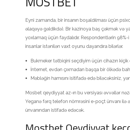
MOSTBET
Eyni zamanda, bir insanın boşaldılması üçün psixo
əlaqəyə gəldikdə). Bir kazinoya baş çəkmək və y
yoxlamaq üçün faydalıdır. Respondentlərin 98%-i ma
insanlar istənilən vaxt oyunu dayandıra bilərlər.
Bukmeker tətbiqini seçdiyim üçün cihazın kiçik 
İnternet, evdən çıxmadan başqa bir ölkədə bah
Məbləğin hamısını isitifadə edə biləcəksiniz, y
Mosbet qeydiyyat az-ın bu versiyası əvvəllər nəzə
Yeganə fərq telefon nömrəsini e-poçt ünvanı ilə ə
ünvanından istifadə edəcək.
Mostbet Qeydiyyat keç