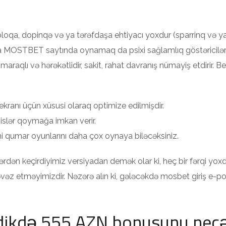
loqa, dopinqə və ya tərəfdaşa ehtiyacı yoxdur (sparrinq və ya
a MOSTBET saytında oynamaq da psixi sağlamlıq göstəricilər
raqlı və hərəkətlidir, sakit, rahat davranış nümayiş etdirir. Be
ekranı üçün xüsusi olaraq optimize edilmişdir.
islər qoymağa imkan verir.
əni qumar oyunlarını daha çox oynaya biləcəksiniz.
rdən keçirdiyimiz versiyadan demək olar ki, heç bir fərqi yoxd
vəz etməyimizdir. Nəzərə alın ki, gələcəkdə mosbet giriş e-p
dikdə 555 AZN bonusunu nec