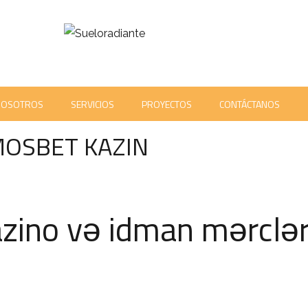
NOSOTROS
SERVICIOS
PROYECTOS
CONTÁCTANOS
ENTS
MOSBET KAZIN
zino və idman mərclər