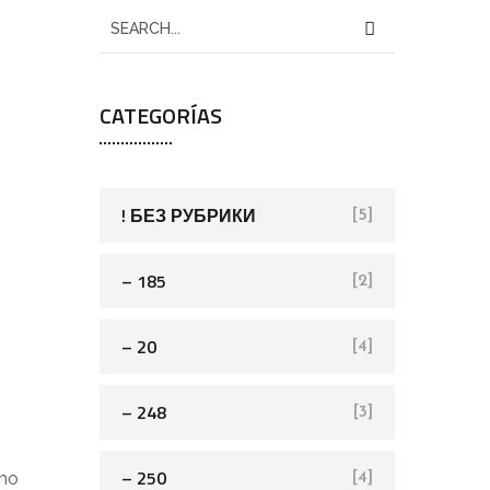
CATEGORÍAS
! БЕЗ РУБРИКИ
[5]
– 185
[2]
– 20
[4]
– 248
[3]
– 250
emo
[4]