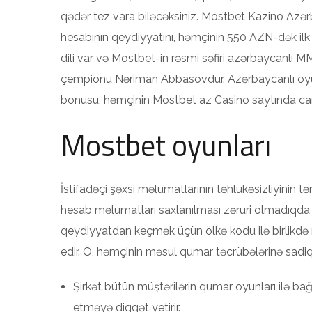
qədər tez vara biləcəksiniz. Mostbet Kazino Azə
hesabının qeydiyyatını, həmçinin 550 AZN-dək ilk
dili var və Mostbet-in rəsmi səfiri azərbaycanl
çempionu Nəriman Abbasovdur. Azərbaycanlı oyun
bonusu, həmçinin Mostbet az Casino saytında canlı
Mostbet oyunları
İstifadəçi şəxsi məlumatlarının təhlükəsizliyinin 
hesab məlumatları saxlanılması zəruri olmadıqda 
qeydiyyatdan keçmək üçün ölkə kodu ilə birlikdə
edir. O, həmçinin məsul qumar təcrübələrinə sadiqliyi
Şirkət bütün müştərilərin qumar oyunları ilə bağ
etməyə diqqət yetirir.