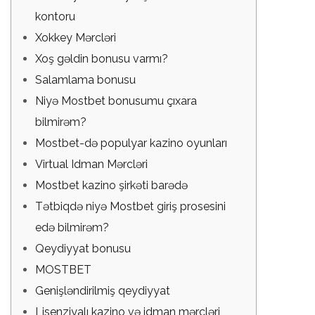
kontoru
Xokkey Mərcləri
Xoş gəldin bonusu varmı?
Salamlama bonusu
Niyə Mostbet bonusumu çıxara
bilmirəm?
Mostbet-də populyar kazino oyunları
Virtual Idman Mərcləri
Mostbet kazino şirkəti barədə
Tətbiqdə niyə Mostbet giriş prosesini
edə bilmirəm?
Qeydiyyat bonusu
MOSTBET
Genişləndirilmiş qeydiyyat
Lisenziyalı kazino və idman mərcləri