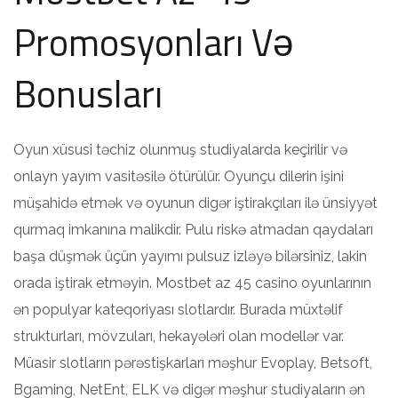
Promosyonları Və
Bonusları
Oyun xüsusi təchiz olunmuş studiyalarda keçirilir və
onlayn yayım vasitəsilə ötürülür. Oyunçu dilerin işini
müşahidə etmək və oyunun digər iştirakçıları ilə ünsiyyət
qurmaq imkanına malikdir. Pulu riskə atmadan qaydaları
başa düşmək üçün yayımı pulsuz izləyə bilərsiniz, lakin
orada iştirak etməyin. Mostbet az 45 casino oyunlarının
ən populyar kateqoriyası slotlardır. Burada müxtəlif
strukturları, mövzuları, hekayələri olan modellər var.
Müasir slotların pərəstişkarları məşhur Evoplay, Betsoft,
Bgaming, NetEnt, ELK və digər məşhur studiyaların ən