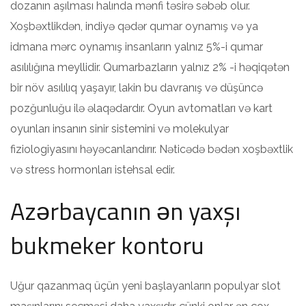
dozanın aşılması halında mənfi təsirə səbəb olur.
Xoşbəxtlikdən, indiyə qədər qumar oynamış və ya
idmana mərc oynamış insanların yalnız 5%-i qumar
asılılığına meyllidir. Qumarbazların yalnız 2% -i həqiqətən
bir növ asılılıq yaşayır, lakin bu davranış və düşüncə
pozğunluğu ilə əlaqədardır. Oyun avtomatları və kart
oyunları insanın sinir sistemini və molekulyar
fiziologiyasını həyəcanlandırır. Nəticədə bədən xoşbəxtlik
və stress hormonları istehsal edir.
Azərbaycanın ən yaxşı
bukmeker kontoru
Uğur qazanmaq üçün yeni başlayanların populyar slot