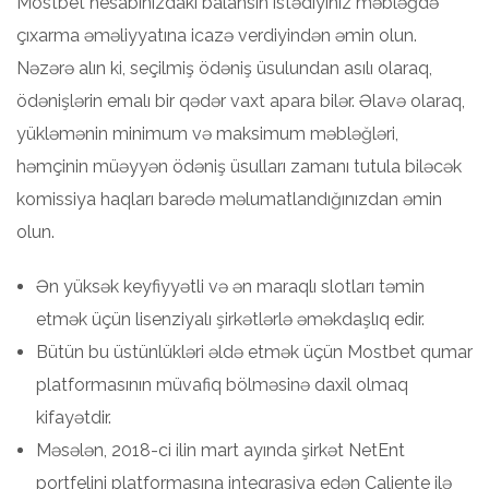
Mostbet hesabınızdakı balansın istədiyiniz məbləğdə
çıxarma əməliyyatına icazə verdiyindən əmin olun.
Nəzərə alın ki, seçilmiş ödəniş üsulundan asılı olaraq,
ödənişlərin emalı bir qədər vaxt apara bilər. Əlavə olaraq,
yükləmənin minimum və maksimum məbləğləri,
həmçinin müəyyən ödəniş üsulları zamanı tutula biləcək
komissiya haqları barədə məlumatlandığınızdan əmin
olun.
Ən yüksək keyfiyyətli və ən maraqlı slotları təmin
etmək üçün lisenziyalı şirkətlərlə əməkdaşlıq edir.
Bütün bu üstünlükləri əldə etmək üçün Mostbet qumar
platformasının müvafiq bölməsinə daxil olmaq
kifayətdir.
Məsələn, 2018-ci ilin mart ayında şirkət NetEnt
portfelini platformasına inteqrasiya edən Caliente ilə