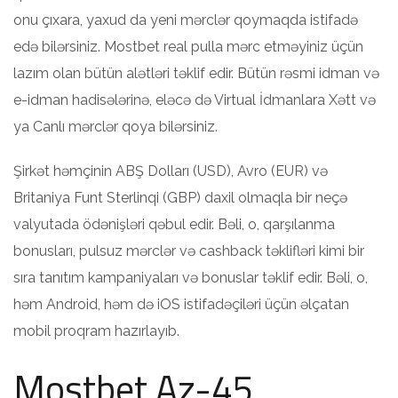
onu çıxara, yaxud da yeni mərclər qoymaqda istifadə
edə bilərsiniz. Mostbet real pulla mərc etməyiniz üçün
lazım olan bütün alətləri təklif edir. Bütün rəsmi idman və
e-idman hadisələrinə, eləcə də Virtual İdmanlara Xətt və
ya Canlı mərclər qoya bilərsiniz.
Şirkət həmçinin ABŞ Dolları (USD), Avro (EUR) və
Britaniya Funt Sterlinqi (GBP) daxil olmaqla bir neçə
valyutada ödənişləri qəbul edir. Bəli, o, qarşılanma
bonusları, pulsuz mərclər və cashback təklifləri kimi bir
sıra tanıtım kampaniyaları və bonuslar təklif edir. Bəli, o,
həm Android, həm də iOS istifadəçiləri üçün əlçatan
mobil proqram hazırlayıb.
Mostbet Az-45