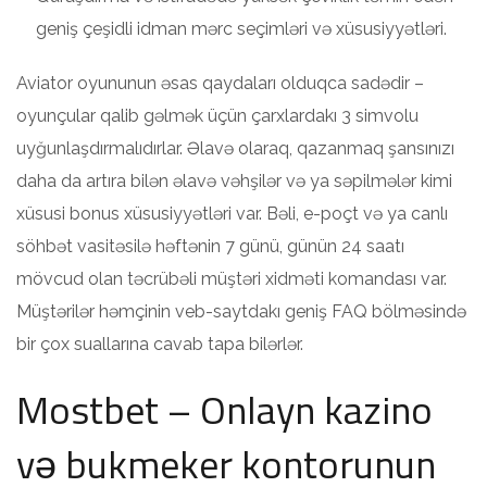
geniş çeşidli idman mərc seçimləri və xüsusiyyətləri.
Aviator oyununun əsas qaydaları olduqca sadədir –
oyunçular qalib gəlmək üçün çarxlardakı 3 simvolu
uyğunlaşdırmalıdırlar. Əlavə olaraq, qazanmaq şansınızı
daha da artıra bilən əlavə vəhşilər və ya səpilmələr kimi
xüsusi bonus xüsusiyyətləri var. Bəli, e-poçt və ya canlı
söhbət vasitəsilə həftənin 7 günü, günün 24 saatı
mövcud olan təcrübəli müştəri xidməti komandası var.
Müştərilər həmçinin veb-saytdakı geniş FAQ bölməsində
bir çox suallarına cavab tapa bilərlər.
Mostbet – Onlayn kazino
və bukmeker kontorunun