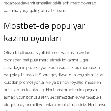
rəqabətədavamlı əmsallar təklif edir, mərc qoyaraq
qazanıb yaxşı gəlir götürə bilərsiniz.
Mostbet-də populyar
kazino oyunları
Ofisin fərqli xüsusiyyəti internet vasitəsilə evdən
çıxmadan real pula mərc etmək imkanıdır. Əgər
istifadəçinin promosyon kodu varsa, o, bu mərhələdə
dəqiqləşdirilməlidir. Sonra qeydiyyatdan keçmiş müştəri
klubdan promosyonlar və ya bir növ loyallıq, məsələn,
pulsuz mərclər alacaq. Hər hansı problemin qarşısını
almaq üçün bonusu aktivləşdirməzdən əvvəl tələbləri
diqqətlə öyrənməli və onlara əməl etməlisiniz. Hər hansı