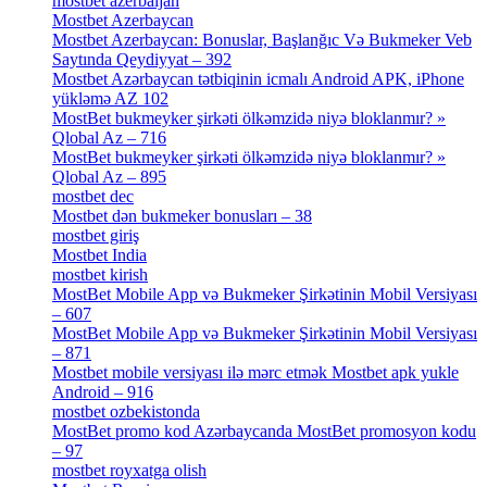
mostbet azerbaijan
[7]
Mostbet Azerbaycan
[7]
Mostbet Azerbaycan: Bonuslar, Başlanğıc Və Bukmeker Veb
Saytında Qeydiyyat – 392
[3]
Mostbet Azərbaycan tətbiqinin icmalı Android APK, iPhone
yükləmə AZ 102
[1]
MostBet bukmeyker şirkəti ölkəmzidə niyə bloklanmır? »
Qlobal Az – 716
[4]
MostBet bukmeyker şirkəti ölkəmzidə niyə bloklanmır? »
Qlobal Az – 895
[4]
mostbet dec
[2]
Mostbet dən bukmeker bonusları – 38
[4]
mostbet giriş
[11]
Mostbet India
[5]
mostbet kirish
[1]
MostBet Mobile App və Bukmeker Şirkətinin Mobil Versiyası
– 607
[1]
MostBet Mobile App və Bukmeker Şirkətinin Mobil Versiyası
– 871
[4]
Mostbet mobile versiyası ilə mərc etmək Mostbet apk yukle
Android – 916
[4]
mostbet ozbekistonda
[9]
MostBet promo kod Azərbaycanda MostBet promosyon kodu
– 97
[4]
mostbet royxatga olish
[1]