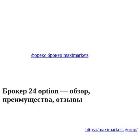
понял, мониторил после по отзывам других брокеров, пришел
к выводу что все кидают. Люди не влезайте в сомнительные
конторы, которые вам предлагают заработок, заработают
только конторы.
Мы рекомендуем внимательно знакомиться с условиями
бонусной программы перед тем, как соглашаться на
дополнительное финансирование такого рода. Мы
продолжаем наш обзор описанием торговых сигналов
MaxiMarkets.
форекс брокер maximarkets
Эта система является
одной из лучших на рынке и пользуется популярностью в
среде трейдеров. Но, забегая вперед, мы отметим, что
полагаться только на эти торговые сигналы MaxiMarkets не
следует.
Брокер 24 option — обзор,
преимущества, отзывы
Брокер бинарных опционов 24 option является одним из
лидеров рынка с учетом его многочисленных преимуществ и
высокого качества сервиса. Компания основана в 2010 году и
является одним из старожилов рынка.
https://maximarkets.group/
Территориально, брокер расположен на Кипре, однако имеет