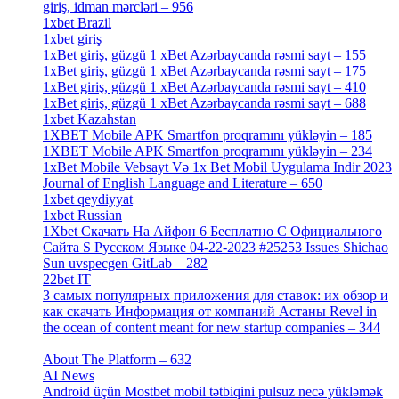
giriş, idman mərcləri – 956
[4]
1xbet Brazil
[2]
1xbet giriş
[4]
1xBet giriş, güzgü 1 xBet Azərbaycanda rəsmi sayt – 155
[4]
1xBet giriş, güzgü 1 xBet Azərbaycanda rəsmi sayt – 175
[1]
1xBet giriş, güzgü 1 xBet Azərbaycanda rəsmi sayt – 410
[4]
1xBet giriş, güzgü 1 xBet Azərbaycanda rəsmi sayt – 688
[4]
1xbet Kazahstan
[2]
1XBET Mobile APK Smartfon proqramını yükləyin – 185
[4]
1XBET Mobile APK Smartfon proqramını yükləyin – 234
[4]
1xBet Mobile Vebsayt Və 1x Bet Mobil Uygulama Indir 2023
Journal of English Language and Literature – 650
[4]
1xbet qeydiyyat
[5]
1xbet Russian
[3]
1Xbet Скачать На Айфон 6 Бесплатно С Официального
Сайта S Русском Языке 04-22-2023 #25253 Issues Shichao
Sun uvspecgen GitLab – 282
[2]
22bet IT
[1]
3 самых популярных приложения для ставок: их обзор и
как скачать Информация от компаний Астаны Revel in
the ocean of content meant for new startup companies – 344
[4]
About The Platform – 632
[4]
AI News
[14]
Android üçün Mostbet mobil tətbiqini pulsuz necə yükləmək