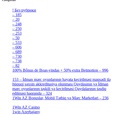
Categorías
! Без рубрики
[5]
– 185
[2]
– 20
[4]
– 248
[3]
– 250
[4]
– 253
[3]
– 50
[4]
– 533
[4]
– 606
[4]
– 689
[4]
– 730
[4]
– 738
[4]
– 82
[4]
100% Bônus de Boas-vindas + 50% extra Betmotion – 996
[4]
153 – İdman mərc oyunlarının həyata keçirilməsi məqsədi ilə
hüquqi şəxsin akkreditasiya olunması Qaydasının və İdman
mərc oyunlarının təşkili və keçirilməsi Qaydalarının təsdiq
edilməsi haqqında – 324
[4]
1Win AZ Bonuslar, Mobil Tətbiq və Mərc Marketləri – 236
[4]
1Win AZ Casino
[4]
1win Azerbajany
[8]