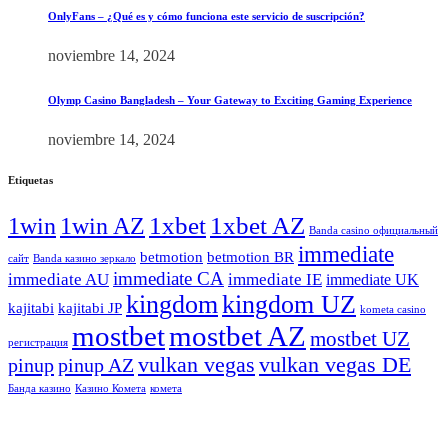
OnlyFans – ¿Qué es y cómo funciona este servicio de suscripción?
noviembre 14, 2024
Olymp Casino Bangladesh – Your Gateway to Exciting Gaming Experience
noviembre 14, 2024
Etiquetas
1xbet
1xbet AZ
1win
1win AZ
Banda casino официальный
immediate
betmotion
betmotion BR
сайт
Banda казино зеркало
immediate CA
immediate AU
immediate IE
immediate UK
kingdom
kingdom UZ
kajitabi
kajitabi JP
kometa casino
mostbet
mostbet AZ
mostbet UZ
регистрация
vulkan vegas
vulkan vegas DE
pinup
pinup AZ
Банда казино
Казино Комета
комета