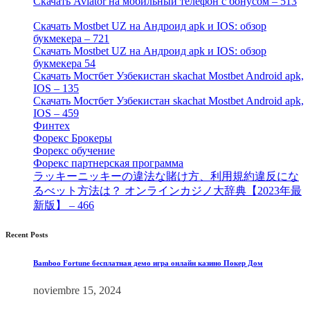
Скачать Aviator на мобильный телефон с бонусом – 513
[2]
Скачать Mostbet UZ на Андроид apk и IOS: обзор
букмекера – 721
[4]
Скачать Mostbet UZ на Андроид apk и IOS: обзор
букмекера 54
[1]
Скачать Мостбет Узбекистан skachat Mostbet Android apk,
IOS – 135
[4]
Скачать Мостбет Узбекистан skachat Mostbet Android apk,
IOS – 459
[1]
Финтех
[5]
Форекс Брокеры
[23]
Форекс обучение
[9]
Форекс партнерская программа
[4]
ラッキーニッキーの違法な賭け方、利用規約違反にな
るべット方法は？ オンラインカジノ大辞典【2023年最
新版】 – 466
[4]
Recent Posts
Bamboo Fortune бесплатная демо игра онлайн казино Покер Дом
noviembre 15, 2024