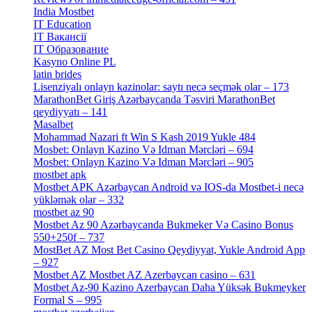
India Mostbet
[3]
IT Education
[2]
IT Вакансії
[1]
IT Образование
[9]
Kasyno Online PL
[1]
latin brides
[1]
Lisenziyalı onlayn kazinolar: saytı necə seçmək olar – 173
[1]
MarathonBet Giriş Azərbaycanda Təsviri MarathonBet
qeydiyyatı – 141
[4]
Masalbet
[1]
Mohammad Nazari ft Win S Kash 2019 Yukle 484
[4]
Mosbet: Onlayn Kazino Və Idman Mərcləri – 694
[1]
Mosbet: Onlayn Kazino Və Idman Mərcləri – 905
[4]
mostbet apk
[19]
Mostbet APK Azərbaycan Android və IOS-da Mostbet-i necə
yükləmək olar – 332
[4]
mostbet az 90
[18]
Mostbet Az 90 Azərbaycanda Bukmeker Və Casino Bonus
550+250f – 737
[1]
MostBet AZ Most Bet Casino Qeydiyyat, Yukle Android App
– 927
[4]
Mostbet AZ Mostbet AZ Azerbaycan casino – 631
[4]
Mostbet Az-90 Kazino Azerbaycan Daha Yüksək Bukmeyker
Formal S – 995
[3]