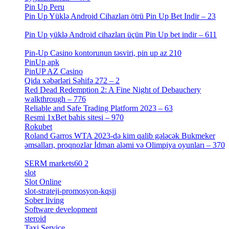
Pin Up Peru
[1]
Pin Up Yüklə Android Cihazları ötrü Pin Up Bet Indir – 23
[1]
Pin Up yüklə Android cihazları üçün Pin Up bet indir – 611
[2]
Pin-Up Casino kontorunun təsviri, pin up az 210
[2]
PinUp apk
[10]
PinUP AZ Casino
[1]
Qida xəbərləri Səhifə 272 – 2
[4]
Red Dead Redemption 2: A Fine Night of Debauchery
walkthrough – 776
[1]
Reliable and Safe Trading Platform 2023 – 63
[4]
Resmi 1xBet bahis sitesi – 970
[4]
Rokubet
[2]
Roland Garros WTA 2023-də kim qalib gələcək Bukmeker
əmsalları, proqnozlar İdman aləmi və Olimpiya oyunları – 370
[4]
SERM markets60 2
[2]
slot
[1]
Slot Online
[2]
slot-strateji-promosyon-kqsjj
[1]
Sober living
[25]
Software development
[12]
steroid
[6]
Taxi Service
[1]