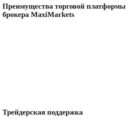
Преимущества торговой платформы
брокера MaxiMarkets
Forex broker rating не отвечает за размещаемую
пользователями информацию. Вся ответственность за
содержание отзывов и комментариев ложится на авторов. Все
материалы ресурса запрещается использовать для публикации
на других страницах или переписывать без разрешения
аднинистрации сайта.
Наконец, опубликованные в сети Интернет, а также
присланные нам отзывы о брокере 24 option также говорят о
томи, что работать с этой компанией действительно можно. ©
2023 Копирование материалов с сайта разрешено только при
указании активной ссылки на источник. Инвестиции, Форекс
и торговля бинарными опционами подходят не для всех и
влекут за собой риски потери капитала.
Трейдерская поддержка
Далее фирма кратко описывает финансовые инструменты и
для большей наглядности приводит актуальные котировки.
Для торговли используется одна из наиболее популярных