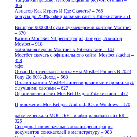
366
[2]
Авиатор Как Играть И Где Скачать? – 765
[4]
бонусы до 250%, официальный сайт в Узбекистане 251
[4]
Выиграй 9000000 сум в букмекерской конторе Мостбет
– 370
[4]
Казино МостБет УЗ регистрация, бонусы, Авиатор
Mostbet – 918
[1]
мобильная версия Мостбет в Узбекистане – 143
[4]
Мостбет скачать с официального сайта, Mostbet skachat –
358
[4]
мфо
[1]
Обзор Партнерской Программы Mostbet Partners В 2023
Году До 60% Доход – 568
[1]
Онлайн-казино MostBet лицензированный игровой клуб
с лучшими слотами – 627
[4]
Официальный сайт MostBet Uz для Узбекистана – 477
[4]
Приложения MostBet для Android, IOs и Windows – 170
[4]
рабочее зеркало МОСТБЕТ и официальный сайт БК –
325
[4]
Сегодня, 1 июля началась онлайн-регистрация
документов соискателей в магистратуру – 983
[3]