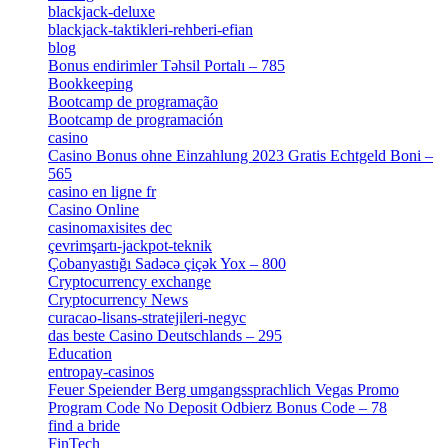
blackjack-deluxe
[1]
blackjack-taktikleri-rehberi-efian
[1]
blog
[6]
Bonus endirimler Təhsil Portalı – 785
[4]
Bookkeeping
[55]
Bootcamp de programação
[15]
Bootcamp de programación
[8]
casino
[15]
Casino Bonus ohne Einzahlung 2023 Gratis Echtgeld Boni –
565
[3]
casino en ligne fr
[1]
Casino Online
[2]
casinomaxisites dec
[1]
çevrimşartı-jackpot-teknik
[1]
Çobanyastığı Sadəcə çiçək Yox – 800
[1]
Cryptocurrency exchange
[4]
Cryptocurrency News
[1]
curacao-lisans-stratejileri-negyc
[1]
das beste Casino Deutschlands – 295
[1]
Education
[9]
entropay-casinos
[1]
Feuer Speiender Berg umgangssprachlich Vegas Promo
Program Code No Deposit Odbierz Bonus Code – 78
[4]
find a bride
[1]
FinTech
[10]