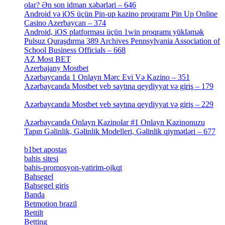
olar? Ən son idman xəbərləri – 646
[4]
Android və iOS üçün Pin-up kazino proqramı Pin Up Online
Casino Azerbaycan – 374
[3]
Android, iOS platforması üçün 1win proqramı yükləmək
Pulsuz Quraşdırma 389 Archives Pennsylvania Association of
School Business Officials – 668
[1]
AZ Most BET
[1]
Azerbajany Mostbet
[4]
Azərbaycanda 1 Onlayn Mərc Evi Və Kazino – 351
[4]
Azərbaycanda Mostbet veb saytına qeydiyyat və giriş – 179
[4]
Azərbaycanda Mostbet veb saytına qeydiyyat və giriş – 229
[4]
Azərbaycanda Onlayn Kazinolar #1 Onlayn Kazinonuzu
Tapın Gəlinlik, Gəlinlik Modelleri, Gəlinlik qiymətləri – 677
[4]
b1bet apostas
[2]
bahis sitesi
[1]
bahis-promosyon-yatirim-ojkqt
[1]
Bahsegel
[1]
Bahsegel giris
[1]
Banda
[3]
Betmotion brazil
[3]
Bettilt
[1]
Betting
[2]