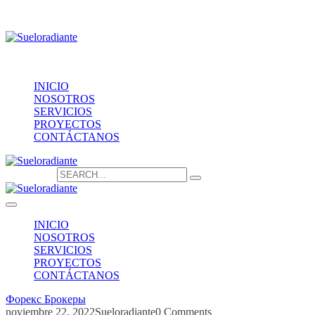
Providencia 1208, of.1603
contacto@sueloradiante.cl
Contáctanos
+56940802625
INICIO
NOSOTROS
SERVICIOS
PROYECTOS
CONTÁCTANOS
Search for:
INICIO
NOSOTROS
SERVICIOS
PROYECTOS
CONTÁCTANOS
Форекс Брокеры
noviembre 22, 2022
Sueloradiante
0 Comments