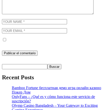
Guarda mi nombre, correo electrónico y web en este navegador
para la próxima vez que comente.
Buscar
Buscar
Recent Posts
Bamboo Fortune бесплатная демо игра онлайн казино
Покер Дом
OnlyFans – ¿Qué es y cómo funciona este servicio de
suscripción?
Olymp Casino Bangladesh – Your Gateway to Exciting
Gaming Experience