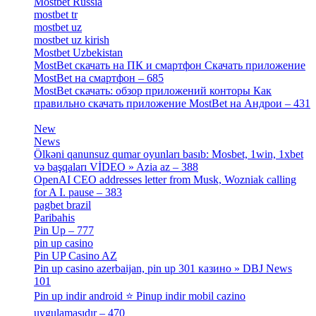
Mostbet Russia
[1]
mostbet tr
[6]
mostbet uz
[6]
mostbet uz kirish
[4]
Mostbet Uzbekistan
[3]
MostBet скачать на ПК и смартфон Скачать приложение
MostBet на смартфон – 685
[1]
MostBet скачать: обзор приложений конторы Как
правильно скачать приложение MostBet на Андрои – 431
[3]
New
[1]
News
[3]
Ölkəni qanunsuz qumar oyunları basıb: Mosbet, 1win, 1xbet
və başqaları VİDEO » Azia az – 388
[4]
OpenAI CEO addresses letter from Musk, Wozniak calling
for A I. pause – 383
[2]
pagbet brazil
[3]
Paribahis
[1]
Pin Up – 777
[3]
pin up casino
[5]
Pin UP Casino AZ
[1]
Pin up casino azerbaijan, pin up 301 казино » DBJ News
101
[1]
Pin up indir android ⭐️ Pinup indir mobil cazino
uygulamasıdır – 470
[3]