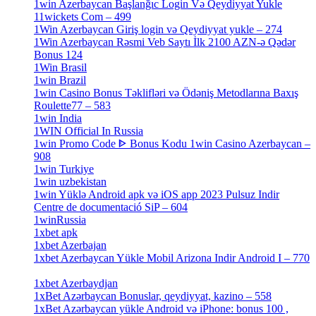
1win Azerbaycan Başlanğıc Login Və Qeydiyyat Yukle
11wickets Com – 499
[1]
1Win Azerbaycan Giriş login və Qeydiyyat yukle – 274
[4]
1Win Azerbaycan Rəsmi Veb Saytı İlk 2100 AZN-ə Qədər
Bonus 124
[4]
1Win Brasil
[4]
1win Brazil
[2]
1win Casino Bonus Təklifləri və Ödəniş Metodlarına Baxış
Roulette77 – 583
[4]
1win India
[2]
1WIN Official In Russia
[4]
1win Promo Code ᐈ Bonus Kodu 1win Casino Azerbaycan –
908
[1]
1win Turkiye
[7]
1win uzbekistan
[3]
1win Yüklə Android apk və iOS app 2023 Pulsuz Indir
Centre de documentació SiP – 604
[4]
1winRussia
[3]
1xbet apk
[14]
1xbet Azerbajan
[2]
1xbet Azerbaycan Yükle Mobil Arizona Indir Android I – 770
[3]
1xbet Azerbaydjan
[7]
1xBet Azərbaycan Bonuslar, qeydiyyat, kazino – 558
[1]
1xBet Azərbaycan yükle Android və iPhone: bonus 100 ,