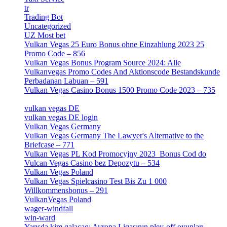
tr
[15]
Trading Bot
[2]
Uncategorized
[596]
UZ Most bet
[2]
Vulkan Vegas 25 Euro Bonus ohne Einzahlung 2023 25
Promo Code – 856
[1]
Vulkan Vegas Bonus Program Source 2024: Alle
Vulkanvegas Promo Codes And Aktionscode Bestandskunde
Perbadanan Labuan – 591
[1]
Vulkan Vegas Casino Bonus 1500 Promo Code 2023 – 735
[1]
vulkan vegas DE
[6]
vulkan vegas DE login
[5]
Vulkan Vegas Germany
[5]
Vulkan Vegas Germany The Lawyer's Alternative to the
Briefcase – 771
[1]
Vulkan Vegas PL Kod Promocyjny 2023 ️ Bonus Cod do
Vulcan Vegas Casino bez Depozytu – 534
[3]
Vulkan Vegas Poland
[2]
Vulkan Vegas Spielcasino Test Bis Zu 1 000
Willkommensbonus – 291
[4]
VulkanVegas Poland
[7]
wager-windfall
[1]
win-ward
[1]
Yarışda kim qalacaq: Avropa Liqasının pley-off oyunları –