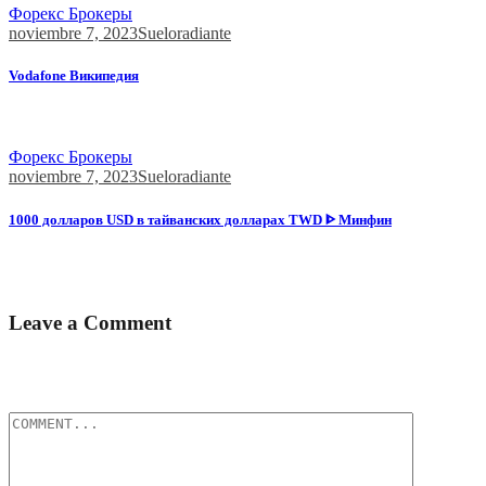
Форекс Брокеры
noviembre 7, 2023
Sueloradiante
Vodafone Википедия
Представители компаний, в том числе Telefonica, Telecom
Italia,...
Форекс Брокеры
noviembre 7, 2023
Sueloradiante
1000 долларов USD в тайванских долларах TWD ᐈ Минфин
Investing.com оставляет за собой право модерировать и удалять
комментарии посетителей...
Leave a Comment
Tu dirección de correo electrónico no será publicada.
Los campos
obligatorios están marcados con
*