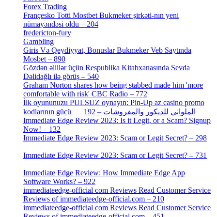
Forex Trading
[13]
Françesko Totti Mostbet Bukmeker şirkəti-nın yeni
nümayəndəsi oldu – 204
[1]
fredericton-fury
[1]
Gambling
[2]
Giris Və Qeydiyyat, Bonuslar Bukmeker Veb Saytında
Mosbet – 890
[3]
Gözdən əlillər üçün Respublika Kitabxanasında Sevda
Dəlidağlı ilə görüş – 540
[5]
Graham Norton shares how being stabbed made him 'more
comfortable with risk' CBC Radio – 772
[4]
İlk oyununuzu PULSUZ oynayın: Pin-Up az casino promo
[2]
kodlarının gücü الملواني للديكور والمفروشات – 192
Immediate Edge Review 2023: Is it Legit, or a Scam? Signup
Now! – 132
[4]
Immediate Edge Review 2023: Scam or Legit Secret? – 298
[4]
Immediate Edge Review 2023: Scam or Legit Secret? – 731
[4]
Immediate Edge Review: How Immediate Edge App
Software Works? – 922
[2]
immediateedge-official com Reviews Read Customer Service
Reviews of immediateedge-official.com – 210
[3]
immediateedge-official com Reviews Read Customer Service
Reviews of immediateedge-official.com – 451
[4]