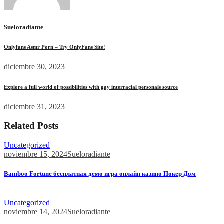
Sueloradiante
Onlyfans Asmr Porn – Try OnlyFans Site!
diciembre 30, 2023
Explore a full world of possibilities with gay interracial personals source
diciembre 31, 2023
Related Posts
Uncategorized
noviembre 15, 2024
Sueloradiante
Bamboo Fortune бесплатная демо игра онлайн казино Покер Дом
Bamboo Fortune бесплатная демо игра онлайн казино Покер...
Uncategorized
noviembre 14, 2024
Sueloradiante