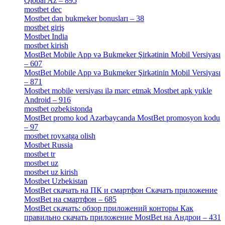
Qlobal Az – 895
[4]
mostbet dec
[2]
Mostbet dən bukmeker bonusları – 38
[4]
mostbet giriş
[11]
Mostbet India
[5]
mostbet kirish
[1]
MostBet Mobile App və Bukmeker Şirkətinin Mobil Versiyası
– 607
[1]
MostBet Mobile App və Bukmeker Şirkətinin Mobil Versiyası
– 871
[4]
Mostbet mobile versiyası ilə mərc etmək Mostbet apk yukle
Android – 916
[4]
mostbet ozbekistonda
[9]
MostBet promo kod Azərbaycanda MostBet promosyon kodu
– 97
[4]
mostbet royxatga olish
[1]
Mostbet Russia
[1]
mostbet tr
[6]
mostbet uz
[6]
mostbet uz kirish
[4]
Mostbet Uzbekistan
[3]
MostBet скачать на ПК и смартфон Скачать приложение
MostBet на смартфон – 685
[1]
MostBet скачать: обзор приложений конторы Как
правильно скачать приложение MostBet на Андрои – 431