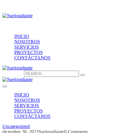
Providencia 1208, of.1603
contacto@sueloradiante.cl
Contáctanos
+56940802625
INICIO
NOSOTROS
SERVICIOS
PROYECTOS
CONTÁCTANOS
Search for:
INICIO
NOSOTROS
SERVICIOS
PROYECTOS
CONTÁCTANOS
Uncategorized
diciembre 30, 2023
Sueloradiante
0 Comments