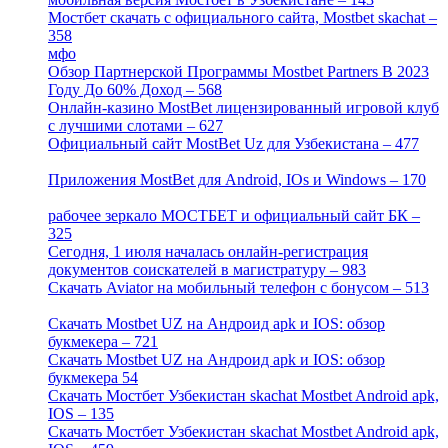
Мостбет скачать с официального сайта, Mostbet skachat –
358
[4]
мфо
[1]
Обзор Партнерской Программы Mostbet Partners В 2023
Году До 60% Доход – 568
[1]
Онлайн-казино MostBet лицензированный игровой клуб
с лучшими слотами – 627
[4]
Официальный сайт MostBet Uz для Узбекистана – 477
[4]
Приложения MostBet для Android, IOs и Windows – 170
[4]
рабочее зеркало МОСТБЕТ и официальный сайт БК –
325
[4]
Сегодня, 1 июля началась онлайн-регистрация
документов соискателей в магистратуру – 983
[3]
Скачать Aviator на мобильный телефон с бонусом – 513
[2]
Скачать Mostbet UZ на Андроид apk и IOS: обзор
букмекера – 721
[4]
Скачать Mostbet UZ на Андроид apk и IOS: обзор
букмекера 54
[1]
Скачать Мостбет Узбекистан skachat Mostbet Android apk,
IOS – 135
[4]
Скачать Мостбет Узбекистан skachat Mostbet Android apk,