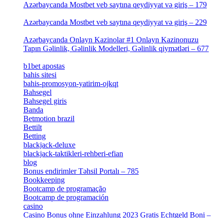
Azərbaycanda Mostbet veb saytına qeydiyyat və giriş – 179
[4]
Azərbaycanda Mostbet veb saytına qeydiyyat və giriş – 229
[4]
Azərbaycanda Onlayn Kazinolar #1 Onlayn Kazinonuzu
Tapın Gəlinlik, Gəlinlik Modelleri, Gəlinlik qiymətləri – 677
[4]
b1bet apostas
[2]
bahis sitesi
[1]
bahis-promosyon-yatirim-ojkqt
[1]
Bahsegel
[1]
Bahsegel giris
[1]
Banda
[3]
Betmotion brazil
[3]
Bettilt
[1]
Betting
[2]
blackjack-deluxe
[1]
blackjack-taktikleri-rehberi-efian
[1]
blog
[6]
Bonus endirimler Təhsil Portalı – 785
[4]
Bookkeeping
[55]
Bootcamp de programação
[15]
Bootcamp de programación
[8]
casino
[15]
Casino Bonus ohne Einzahlung 2023 Gratis Echtgeld Boni –