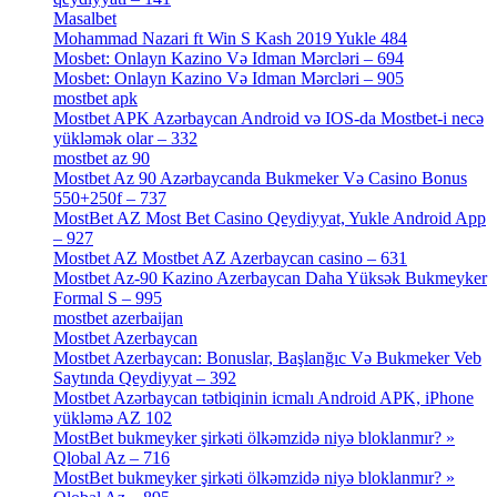
Masalbet
[1]
Mohammad Nazari ft Win S Kash 2019 Yukle 484
[4]
Mosbet: Onlayn Kazino Və Idman Mərcləri – 694
[1]
Mosbet: Onlayn Kazino Və Idman Mərcləri – 905
[4]
mostbet apk
[19]
Mostbet APK Azərbaycan Android və IOS-da Mostbet-i necə
yükləmək olar – 332
[4]
mostbet az 90
[18]
Mostbet Az 90 Azərbaycanda Bukmeker Və Casino Bonus
550+250f – 737
[1]
MostBet AZ Most Bet Casino Qeydiyyat, Yukle Android App
– 927
[4]
Mostbet AZ Mostbet AZ Azerbaycan casino – 631
[4]
Mostbet Az-90 Kazino Azerbaycan Daha Yüksək Bukmeyker
Formal S – 995
[3]
mostbet azerbaijan
[7]
Mostbet Azerbaycan
[7]
Mostbet Azerbaycan: Bonuslar, Başlanğıc Və Bukmeker Veb
Saytında Qeydiyyat – 392
[3]
Mostbet Azərbaycan tətbiqinin icmalı Android APK, iPhone
yükləmə AZ 102
[1]
MostBet bukmeyker şirkəti ölkəmzidə niyə bloklanmır? »
Qlobal Az – 716
[4]
MostBet bukmeyker şirkəti ölkəmzidə niyə bloklanmır? »