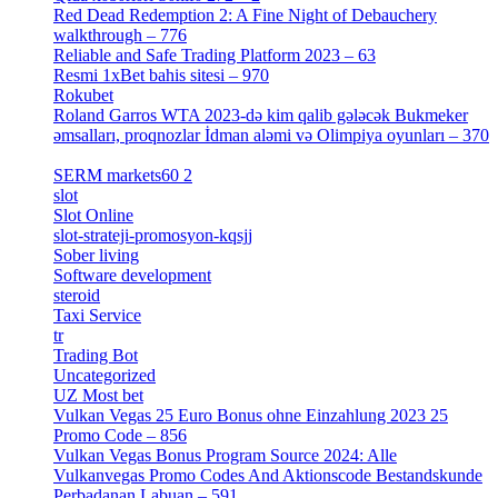
Red Dead Redemption 2: A Fine Night of Debauchery
walkthrough – 776
[1]
Reliable and Safe Trading Platform 2023 – 63
[4]
Resmi 1xBet bahis sitesi – 970
[4]
Rokubet
[2]
Roland Garros WTA 2023-də kim qalib gələcək Bukmeker
əmsalları, proqnozlar İdman aləmi və Olimpiya oyunları – 370
[4]
SERM markets60 2
[2]
slot
[1]
Slot Online
[2]
slot-strateji-promosyon-kqsjj
[1]
Sober living
[25]
Software development
[12]
steroid
[6]
Taxi Service
[1]
tr
[15]
Trading Bot
[2]
Uncategorized
[596]
UZ Most bet
[2]
Vulkan Vegas 25 Euro Bonus ohne Einzahlung 2023 25
Promo Code – 856
[1]
Vulkan Vegas Bonus Program Source 2024: Alle
Vulkanvegas Promo Codes And Aktionscode Bestandskunde
Perbadanan Labuan – 591
[1]