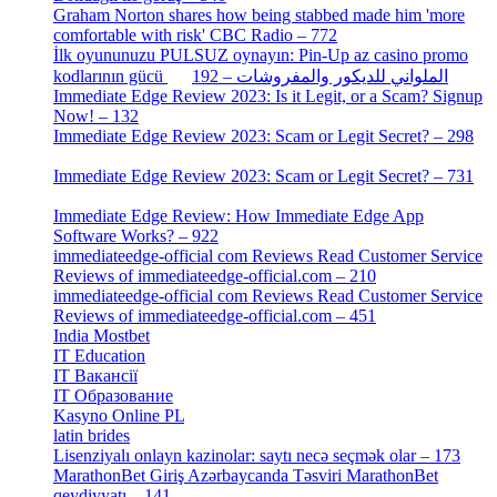
Graham Norton shares how being stabbed made him 'more
comfortable with risk' CBC Radio – 772
[4]
İlk oyununuzu PULSUZ oynayın: Pin-Up az casino promo
[2]
kodlarının gücü الملواني للديكور والمفروشات – 192
Immediate Edge Review 2023: Is it Legit, or a Scam? Signup
Now! – 132
[4]
Immediate Edge Review 2023: Scam or Legit Secret? – 298
[4]
Immediate Edge Review 2023: Scam or Legit Secret? – 731
[4]
Immediate Edge Review: How Immediate Edge App
Software Works? – 922
[2]
immediateedge-official com Reviews Read Customer Service
Reviews of immediateedge-official.com – 210
[3]
immediateedge-official com Reviews Read Customer Service
Reviews of immediateedge-official.com – 451
[4]
India Mostbet
[3]
IT Education
[2]
IT Вакансії
[1]
IT Образование
[9]
Kasyno Online PL
[1]
latin brides
[1]
Lisenziyalı onlayn kazinolar: saytı necə seçmək olar – 173
[1]
MarathonBet Giriş Azərbaycanda Təsviri MarathonBet
qeydiyyatı – 141
[4]