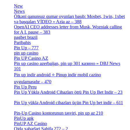
[3]
New
[1]
News
[3]
Ölkəni qanunsuz qumar oyunları basıb: Mosbet, 1win, 1xbet
və başqaları VİDEO » Azia az – 388
[4]
OpenAI CEO addresses letter from Musk, Wozniak calling
for A I. pause – 383
[2]
pagbet brazil
[3]
Paribahis
[1]
Pin Up – 777
[3]
pin up casino
[5]
Pin UP Casino AZ
[1]
Pin up casino azerbaijan, pin up 301 казино » DBJ News
101
[1]
Pin up indir android ⭐️ Pinup indir mobil cazino
uygulamasıdır – 470
[3]
Pin Up Peru
[1]
Pin Up Yüklə Android Cihazları ötrü Pin Up Bet Indir – 23
[1]
Pin Up yüklə Android cihazları üçün Pin Up bet indir – 611
[2]
Pin-Up Casino kontorunun təsviri, pin up az 210
[2]
PinUp apk
[10]
PinUP AZ Casino
[1]
Qida xəbərləri Səhifə 272 – 2
[4]