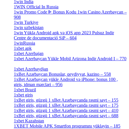
1win India
[2]
1WIN Official In Russia
[4]
1win Promo Code ᐈ Bonus Kodu 1win Casino Azerbaycan –
908
[1]
1win Turkiye
[7]
1win uzbekistan
[3]
1win Yüklə Android apk və iOS app 2023 Pulsuz Indir
Centre de documentació SiP – 604
[4]
1winRussia
[3]
1xbet apk
[14]
1xbet Azerbajan
[2]
1xbet Azerbaycan Yükle Mobil Arizona Indir Android I – 770
[3]
1xbet Azerbaydjan
[7]
1xBet Azərbaycan Bonuslar, qeydiyyat, kazino – 558
[1]
1xBet Azərbaycan yükle Android və iPhone: bonus 100 ,
giriş, idman mərcləri – 956
[4]
1xbet Brazil
[2]
1xbet giriş
[4]
1xBet giriş, güzgü 1 xBet Azərbaycanda rəsmi sayt – 155
[4]
1xBet giriş, güzgü 1 xBet Azərbaycanda rəsmi sayt – 175
[1]
1xBet giriş, güzgü 1 xBet Azərbaycanda rəsmi sayt – 410
[4]
1xBet giriş, güzgü 1 xBet Azərbaycanda rəsmi sayt – 688
[4]
1xbet Kazahstan
[2]
1XBET Mobile APK Smartfon proqramını yükləyin – 185
[4]