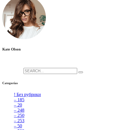
Kate Olson
She is the CEO. She's a big fan her cat Tux, & dinner parties.
Search for:
Categorías
! Без рубрики
[5]
– 185
[2]
– 20
[4]
– 248
[3]
– 250
[4]
– 253
[3]
– 50
[4]