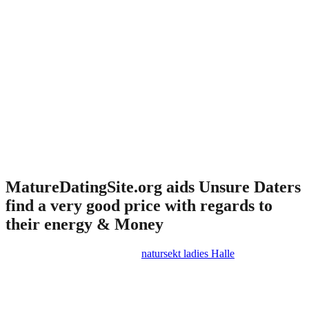
The MatureDatingSite.org blog can respond to questions you have
got about joining, making use of, and excelling on senior adult
dating sites. You can get a hold of adult online dating
recommendations arranged by country (classes include the US,
Canada, Australian Continent, plus the UK) to get more specific
information.
«We upgrade the content material and blogs on a regular basis,
generally speaking once weekly,» Danny mentioned. «We write
some great articles to offer our customers a lot more of use and
special relationship advice and recommendations that help all of
them hook up.»
MatureDatingSite.org aids Unsure Daters
find a very good price with regards to
their energy & Money
Senior singles face distinctive c
natursekt ladies Halle
nges in online
dating sites globe. Not simply carry out they need to keep in mind
how to be solitary once more, they have to read about swiping, stay
away from cons, and entice a partner that’s more comfortable with
how old they are. Which is a whole lot for someone to handle in