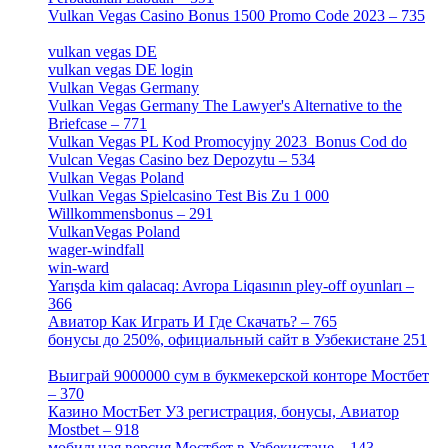
Vulkan Vegas Casino Bonus 1500 Promo Code 2023 – 735
[1]
vulkan vegas DE
[6]
vulkan vegas DE login
[5]
Vulkan Vegas Germany
[5]
Vulkan Vegas Germany The Lawyer's Alternative to the
Briefcase – 771
[1]
Vulkan Vegas PL Kod Promocyjny 2023 ️ Bonus Cod do
Vulcan Vegas Casino bez Depozytu – 534
[3]
Vulkan Vegas Poland
[2]
Vulkan Vegas Spielcasino Test Bis Zu 1 000
Willkommensbonus – 291
[4]
VulkanVegas Poland
[7]
wager-windfall
[1]
win-ward
[1]
Yarışda kim qalacaq: Avropa Liqasının pley-off oyunları –
366
[2]
Авиатор Как Играть И Где Скачать? – 765
[4]
бонусы до 250%, официальный сайт в Узбекистане 251
[4]
Выиграй 9000000 сум в букмекерской конторе Мостбет
– 370
[4]
Казино МостБет УЗ регистрация, бонусы, Авиатор
Mostbet – 918
[1]
мобильная версия Мостбет в Узбекистане – 143
[4]