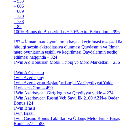
– 533
[4]
– 606
[4]
– 689
[4]
– 730
[4]
– 738
[4]
– 82
[4]
100% Bônus de Boas-vindas + 50% extra Betmotion – 996
[4]
153 – İdman mərc oyunlarının həyata keçirilməsi məqsədi ilə
hüquqi şəxsin akkreditasiya olunması Qaydasının və İdman
mərc oyunlarının təşkili və keçirilməsi Qaydalarının təsdiq
edilməsi haqqında – 324
[4]
1Win AZ Bonuslar, Mobil Tətbiq və Mərc Marketləri – 236
[4]
1Win AZ Casino
[4]
1win Azerbajany
[8]
1win Azerbaycan Başlanğıc Login Və Qeydiyyat Yukle
11wickets Com – 499
[1]
1Win Azerbaycan Giriş login və Qeydiyyat yukle – 274
[4]
1Win Azerbaycan Rəsmi Veb Saytı İlk 2100 AZN-ə Qədər
Bonus 124
[4]
1Win Brasil
[4]
1win Brazil
[2]
1win Casino Bonus Təklifləri və Ödəniş Metodlarına Baxış
Roulette77 – 583
[4]