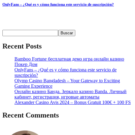
OnlyFans – ¿Qué es y cómo funciona este servicio de suscripción?
Содержимое ¿Qué es OnlyFans? Contenido y Funcionalidades
Popularidad...
Buscar
Buscar
Recent Posts
Bamboo Fortune бесплатная демо игра онлайн казино
Покер Дом
OnlyFans – ¿Qué es y cómo funciona este servicio de
suscripción?
Olymp Casino Bangladesh – Your Gateway to Exciting
Gaming Experience
Онлайн казино Банда. Зеркало казино Banda. Личный
кабинет, регистрация, игровые автоматы
Alexander Casino Avis 2024 – Bonus Gratuit 100€ + 100 FS
Recent Comments
No hay comentarios que mostrar.