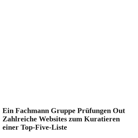
helfen, um einfach zu helfen, um {Menschen anzupassen einem
zunehmend mobil dominierten Internet-Dating Globus. In einem
prägnanten Teil fasst die Übersicht nach oben genau warum dieser
app machte MatureDatingSite.org zu den Top-5 number und dann
liefert Backlinks in denen Publikum die App innerhalb des iTunes
shop oder Google Enjoy ansehen.
Durchlesen die Bewertungen auf dieser Website ist eine
ausgezeichnete zu erhalten Methode, um orientiert unterstützt durch
das Senioren Dating room und finde das richtige online Ressourcen
um Ihre Anforderungen zu erfüllen.
MatureDatingSite.org ist ein umfassender Hilfe Zentrum für im Web
Daten über dem Alter von 50. The schnell Produktbewertungen
machen Verständnis Online-Dating viel einfacher. Basierend auf
Danny ist «Unser Ziel ist um zu helfen wachsen Daten zu entdecken
Quellen auszuwählen sie sollten eine Verbindung eine Verbindung.
«
Ein Fachmann Gruppe Prüfungen Out
Zahlreiche Websites zum Kuratieren
einer Top-Five-Liste