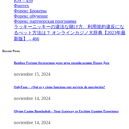
IOS – 459
[1]
Финтех
[5]
Форекс Брокеры
[23]
Форекс обучение
[9]
Форекс партнерская программа
[4]
ラッキーニッキーの違法な賭け方、利用規約違反にな
るべット方法は？ オンラインカジノ大辞典【2023年最
新版】 – 466
[4]
Recent Posts
Bamboo Fortune бесплатная демо игра онлайн казино Покер Дом
noviembre 15, 2024
OnlyFans – ¿Qué es y cómo funciona este servicio de suscripción?
noviembre 14, 2024
Olymp Casino Bangladesh – Your Gateway to Exciting Gaming Experience
noviembre 14, 2024