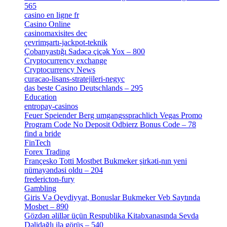
565
[3]
casino en ligne fr
[1]
Casino Online
[2]
casinomaxisites dec
[1]
çevrimşartı-jackpot-teknik
[1]
Çobanyastığı Sadəcə çiçək Yox – 800
[1]
Cryptocurrency exchange
[4]
Cryptocurrency News
[1]
curacao-lisans-stratejileri-negyc
[1]
das beste Casino Deutschlands – 295
[1]
Education
[9]
entropay-casinos
[1]
Feuer Speiender Berg umgangssprachlich Vegas Promo
Program Code No Deposit Odbierz Bonus Code – 78
[4]
find a bride
[1]
FinTech
[10]
Forex Trading
[13]
Françesko Totti Mostbet Bukmeker şirkəti-nın yeni
nümayəndəsi oldu – 204
[1]
fredericton-fury
[1]
Gambling
[2]
Giris Və Qeydiyyat, Bonuslar Bukmeker Veb Saytında
Mosbet – 890
[3]
Gözdən əlillər üçün Respublika Kitabxanasında Sevda
Dəlidağlı ilə görüş – 540
[5]