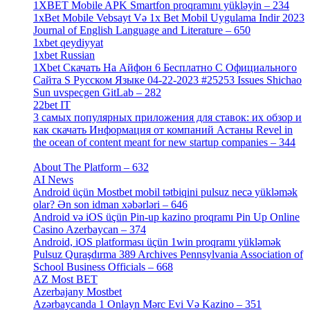
1XBET Mobile APK Smartfon proqramını yükləyin – 234
[4]
1xBet Mobile Vebsayt Və 1x Bet Mobil Uygulama Indir 2023
Journal of English Language and Literature – 650
[4]
1xbet qeydiyyat
[5]
1xbet Russian
[3]
1Xbet Скачать На Айфон 6 Бесплатно С Официального
Сайта S Русском Языке 04-22-2023 #25253 Issues Shichao
Sun uvspecgen GitLab – 282
[2]
22bet IT
[1]
3 самых популярных приложения для ставок: их обзор и
как скачать Информация от компаний Астаны Revel in
the ocean of content meant for new startup companies – 344
[4]
About The Platform – 632
[4]
AI News
[14]
Android üçün Mostbet mobil tətbiqini pulsuz necə yükləmək
olar? Ən son idman xəbərləri – 646
[4]
Android və iOS üçün Pin-up kazino proqramı Pin Up Online
Casino Azerbaycan – 374
[3]
Android, iOS platforması üçün 1win proqramı yükləmək
Pulsuz Quraşdırma 389 Archives Pennsylvania Association of
School Business Officials – 668
[1]
AZ Most BET
[1]
Azerbajany Mostbet
[4]
Azərbaycanda 1 Onlayn Mərc Evi Və Kazino – 351
[4]