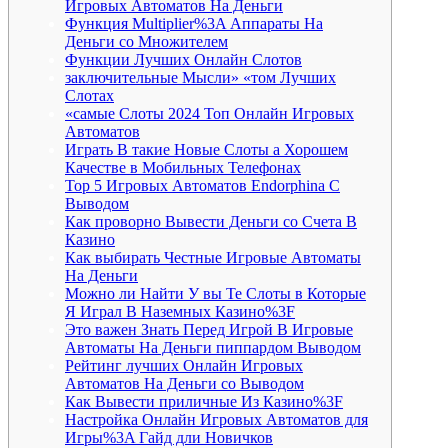
Игровых Автоматов На Деньги
Функция Multiplier%3A Аппараты На
Деньги со Множителем
Функции Лучших Онлайн Слотов
заключительные Мысли» «том Лучших
Слотах
«самые Слоты 2024 Топ Онлайн Игровых
Автоматов
Играть В такие Новые Слоты а Хорошем
Качестве в Мобильных Телефонах
Top 5 Игровых Автоматов Endorphina С
Выводом
Как проворно Вывести Деньги со Счета В
Казино
Как выбирать Честные Игровые Автоматы
На Деньги
Можно ли Найти У вы Те Слоты в Которые
Я Играл В Наземных Казино%3F
Это важен Знать Перед Игрой В Игровые
Автоматы На Деньги пиппардом Выводом
Рейтинг лучших Онлайн Игровых
Автоматов На Деньги со Выводом
Как Вывести приличные Из Казино%3F
Настройка Онлайн Игровых Автоматов для
Игры%3A Гайд дли Новичков