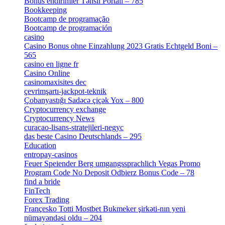
Bonus endirimler Təhsil Portalı – 785
[4]
Bookkeeping
[55]
Bootcamp de programação
[15]
Bootcamp de programación
[8]
casino
[15]
Casino Bonus ohne Einzahlung 2023 Gratis Echtgeld Boni –
565
[3]
casino en ligne fr
[1]
Casino Online
[2]
casinomaxisites dec
[1]
çevrimşartı-jackpot-teknik
[1]
Çobanyastığı Sadəcə çiçək Yox – 800
[1]
Cryptocurrency exchange
[4]
Cryptocurrency News
[1]
curacao-lisans-stratejileri-negyc
[1]
das beste Casino Deutschlands – 295
[1]
Education
[9]
entropay-casinos
[1]
Feuer Speiender Berg umgangssprachlich Vegas Promo
Program Code No Deposit Odbierz Bonus Code – 78
[4]
find a bride
[1]
FinTech
[10]
Forex Trading
[13]
Françesko Totti Mostbet Bukmeker şirkəti-nın yeni
nümayəndəsi oldu – 204
[1]