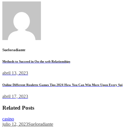
Sueloradiante
Methods to Succeed in On the web Relationships
abril 13, 2023
Online Different Roulette Games Tips 2024 How You Can Win More Upon Every Spi
abril 17, 2023
Related Posts
casino
julio 12, 2023
Sueloradiante