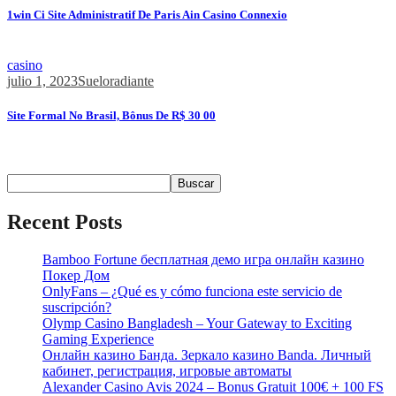
1win Ci Site Administratif De Paris Ain Casino Connexio
1win Ci Site Administratif De Paris Ain Casino...
casino
julio 1, 2023
Sueloradiante
Site Formal No Brasil, Bônus De R$ 30 00
Site Formal No Brasil, Bônus De R$ 30...
Buscar
Buscar
Recent Posts
Bamboo Fortune бесплатная демо игра онлайн казино
Покер Дом
OnlyFans – ¿Qué es y cómo funciona este servicio de
suscripción?
Olymp Casino Bangladesh – Your Gateway to Exciting
Gaming Experience
Онлайн казино Банда. Зеркало казино Banda. Личный
кабинет, регистрация, игровые автоматы
Alexander Casino Avis 2024 – Bonus Gratuit 100€ + 100 FS