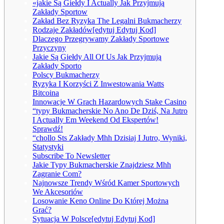
«jakie Są Giełdy I Actually Jak Przyjmują
Zakłady Sportow
Zakład Bez Ryzyka The Legalni Bukmacherzy
Rodzaje Zakładów[edytuj Edytuj Kod]
Dlaczego Przegrywamy Zakłady Sportowe
Przyczyny
Jakie Są Giełdy All Of Us Jak Przyjmują
Zakłady Sporto
Polscy Bukmacherzy
Ryzyka I Korzyści Z Inwestowania Watts
Bitcoina
Innowacje W Grach Hazardowych Stake Casino
“typy Bukmacherskie No Ano De Dziś, Na Jutro
I Actually Em Weekend Od Ekspertów!
Sprawdź!
“chollo Sts Zakłady Mhh Dzisiaj I Jutro, Wyniki,
Statystyki
Subscribe To Newsletter
Jakie Typy Bukmacherskie Znajdziesz Mhh
Zagranie Com?
Najnowsze Trendy Wśród Kamer Sportowych
We Akcesoriów
Losowanie Keno Online Do Której Można
Grać?
Sytuacja W Polsce[edytuj Edytuj Kod]