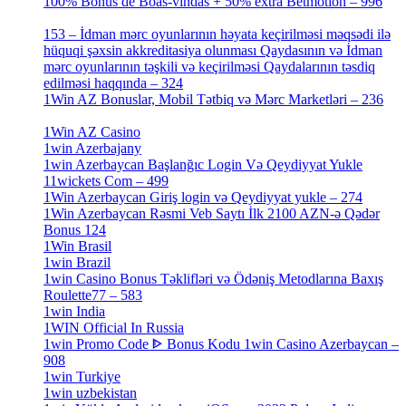
100% Bônus de Boas-vindas + 50% extra Betmotion – 996
[4]
153 – İdman mərc oyunlarının həyata keçirilməsi məqsədi ilə
hüquqi şəxsin akkreditasiya olunması Qaydasının və İdman
mərc oyunlarının təşkili və keçirilməsi Qaydalarının təsdiq
edilməsi haqqında – 324
[4]
1Win AZ Bonuslar, Mobil Tətbiq və Mərc Marketləri – 236
[4]
1Win AZ Casino
[4]
1win Azerbajany
[8]
1win Azerbaycan Başlanğıc Login Və Qeydiyyat Yukle
11wickets Com – 499
[1]
1Win Azerbaycan Giriş login və Qeydiyyat yukle – 274
[4]
1Win Azerbaycan Rəsmi Veb Saytı İlk 2100 AZN-ə Qədər
Bonus 124
[4]
1Win Brasil
[4]
1win Brazil
[2]
1win Casino Bonus Təklifləri və Ödəniş Metodlarına Baxış
Roulette77 – 583
[4]
1win India
[2]
1WIN Official In Russia
[4]
1win Promo Code ᐈ Bonus Kodu 1win Casino Azerbaycan –
908
[1]
1win Turkiye
[7]
1win uzbekistan
[3]