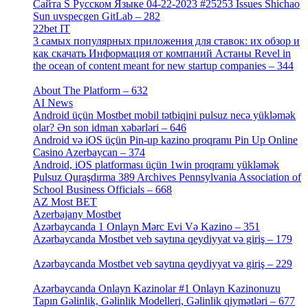
Сайта S Русском Языке 04-22-2023 #25253 Issues Shichao
Sun uvspecgen GitLab – 282
[2]
22bet IT
[1]
3 самых популярных приложения для ставок: их обзор и
как скачать Информация от компаний Астаны Revel in
the ocean of content meant for new startup companies – 344
[4]
About The Platform – 632
[4]
AI News
[14]
Android üçün Mostbet mobil tətbiqini pulsuz necə yükləmək
olar? Ən son idman xəbərləri – 646
[4]
Android və iOS üçün Pin-up kazino proqramı Pin Up Online
Casino Azerbaycan – 374
[3]
Android, iOS platforması üçün 1win proqramı yükləmək
Pulsuz Quraşdırma 389 Archives Pennsylvania Association of
School Business Officials – 668
[1]
AZ Most BET
[1]
Azerbajany Mostbet
[4]
Azərbaycanda 1 Onlayn Mərc Evi Və Kazino – 351
[4]
Azərbaycanda Mostbet veb saytına qeydiyyat və giriş – 179
[4]
Azərbaycanda Mostbet veb saytına qeydiyyat və giriş – 229
[4]
Azərbaycanda Onlayn Kazinolar #1 Onlayn Kazinonuzu
Tapın Gəlinlik, Gəlinlik Modelleri, Gəlinlik qiymətləri – 677