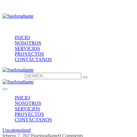
Providencia 1208, of.1603
contacto@sueloradiante.cl
Contáctanos
+56940802625
INICIO
NOSOTROS
SERVICIOS
PROYECTOS
CONTÁCTANOS
Search for:
INICIO
NOSOTROS
SERVICIOS
PROYECTOS
CONTÁCTANOS
Uncategorized
febrero 7, 2023
Sueloradiante
0 Comments