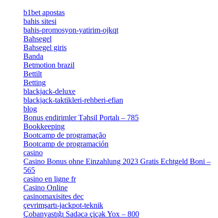
[4]
b1bet apostas
[2]
bahis sitesi
[1]
bahis-promosyon-yatirim-ojkqt
[1]
Bahsegel
[1]
Bahsegel giris
[1]
Banda
[3]
Betmotion brazil
[3]
Bettilt
[1]
Betting
[2]
blackjack-deluxe
[1]
blackjack-taktikleri-rehberi-efian
[1]
blog
[6]
Bonus endirimler Təhsil Portalı – 785
[4]
Bookkeeping
[55]
Bootcamp de programação
[15]
Bootcamp de programación
[8]
casino
[15]
Casino Bonus ohne Einzahlung 2023 Gratis Echtgeld Boni –
565
[3]
casino en ligne fr
[1]
Casino Online
[2]
casinomaxisites dec
[1]
çevrimşartı-jackpot-teknik
[1]
Çobanyastığı Sadəcə çiçək Yox – 800
[1]