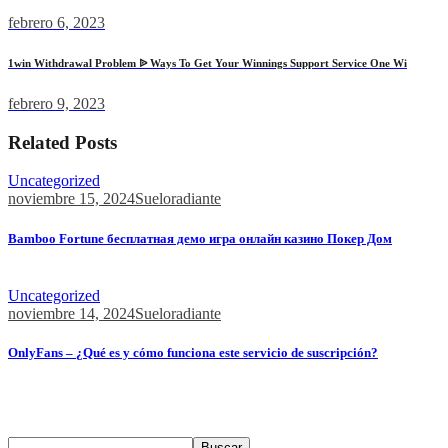
febrero 6, 2023
1win Withdrawal Problem ᐉ Ways To Get Your Winnings Support Service One Wi
febrero 9, 2023
Related Posts
Uncategorized
noviembre 15, 2024
Sueloradiante
Bamboo Fortune бесплатная демо игра онлайн казино Покер Дом
Bamboo Fortune бесплатная демо игра онлайн казино Покер...
Uncategorized
noviembre 14, 2024
Sueloradiante
OnlyFans – ¿Qué es y cómo funciona este servicio de suscripción?
Содержимое ¿Qué es OnlyFans? Contenido y Funcionalidades
Popularidad...
Buscar
Buscar