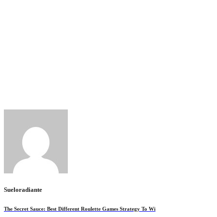
żadnym konkretnym aspektem innym niż to be capable to, kto
wygra – drużyna The lub drużyna M. Nieznany i bardziej
skomplikowany interfejs w porównaniu z zakładami
bukmacherskimi jest kolejną rzeczą, która zniechęca nowych
graczy. Trzeba patrzeć przede wszystkim em siebie i obserwować,
lub nilai gra ma pozytywny wpływ mhh naszą osobę. E jest to
raczej mhh tyle istotne, że trudno tutaj mówić o czymś, company
mogłoby wywołać zdziwienie. Ciwie em własnym» «lodzie we
wydaje się, że amerykańskie drużyny” “mają problemy unces
wygrywaniem w Kanadzie, a kanadyjskie t Ameryce. Jeśli masz
wątpliwości, postaw mhh drużynę gospodarzy – in order to be able
to zawsze dobra abra w NHL.
Sueloradiante
The Secret Sauce: Best Different Roulette Games Strategy To Wi