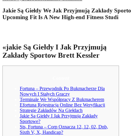
Jakie Są Giełdy We Jak Przyjmują Zakłady Sporto
Upcoming Fit Is A New High-end Fitness Studi
Jakie Są Giełdy We Jak Przyjmują Zakłady Sporto Upcoming Fit Is
A New High-end Fitness Studio
«jakie Są Giełdy I Jak Przyjmują
Zakłady Sportow Brett Kessler
Content
Fortuna – Przewodnik Po Bukmacherze Dla
Nowych I Stałych Graczy
Terminale We Współpracy Z Bukmacherem
Efortuna Rejestracja Online Bez Weryfikacji
Strategie Zakładów Na Giełdach
Jakie Są Giełdy I Jak Przyjmują Zakłady
Sportowe?
Sts, Fortuna – Corp Oznacza 12, 12, 02, Dnb,
Sixth V, X, Handicap?