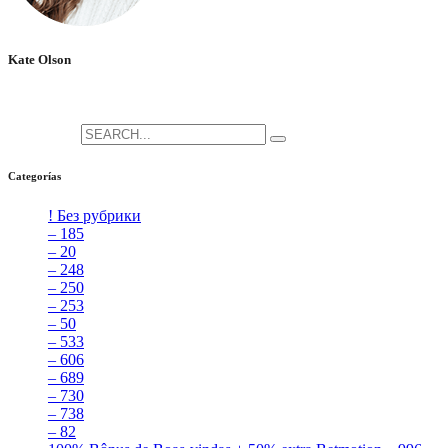
Kate Olson
She is the CEO. She's a big fan her cat Tux, & dinner parties.
Search for:
Categorías
! Без рубрики
[5]
– 185
[2]
– 20
[4]
– 248
[3]
– 250
[4]
– 253
[3]
– 50
[4]
– 533
[4]
– 606
[4]
– 689
[4]
– 730
[4]
– 738
[4]
– 82
[4]