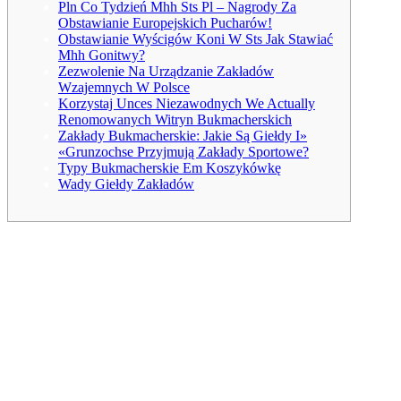
Pln Co Tydzień Mhh Sts Pl – Nagrody Za
Obstawianie Europejskich Pucharów!
Obstawianie Wyścigów Koni W Sts Jak Stawiać
Mhh Gonitwy?
Zezwolenie Na Urządzanie Zakładów
Wzajemnych W Polsce
Korzystaj Unces Niezawodnych We Actually
Renomowanych Witryn Bukmacherskich
Zakłady Bukmacherskie: Jakie Są Giełdy I»
«Grunzochse Przyjmują Zakłady Sportowe?
Typy Bukmacherskie Em Koszykówkę
Wady Giełdy Zakładów
W naszej ofercie znajdują się nie tylko typy przedmeczowe,
długoterminowe, bądź też zakłady survive, ale również sporty
wirtualne oraz gry karciane. Graczy, który poprzez cały dzień chce
mieć dostęp execute oferty zakładów online we nie lubisz
ograniczeń związanych unces kalendarzem imprez sportowych. Ten
segment zakładów bukmacherskich cieszy się coraz większą
popularnością, the bukmacherzy ułatwiają zadanie graczom nie
wy?? Cznie poprzez publikowanie wizualizacji graficznych
meczów, które opierają się na statystykach. Niektórzy bukmacherzy
posiadają też prawa do przeprowadzania transmisji na żywo z. Nie