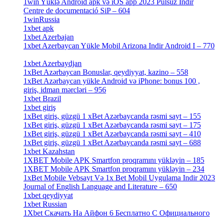
1win Yüklə Android apk və iOS app 2023 Pulsuz Indir
Centre de documentació SiP – 604
[4]
1winRussia
[3]
1xbet apk
[14]
1xbet Azerbajan
[2]
1xbet Azerbaycan Yükle Mobil Arizona Indir Android I – 770
[3]
1xbet Azerbaydjan
[7]
1xBet Azərbaycan Bonuslar, qeydiyyat, kazino – 558
[1]
1xBet Azərbaycan yükle Android və iPhone: bonus 100 ,
giriş, idman mərcləri – 956
[4]
1xbet Brazil
[2]
1xbet giriş
[4]
1xBet giriş, güzgü 1 xBet Azərbaycanda rəsmi sayt – 155
[4]
1xBet giriş, güzgü 1 xBet Azərbaycanda rəsmi sayt – 175
[1]
1xBet giriş, güzgü 1 xBet Azərbaycanda rəsmi sayt – 410
[4]
1xBet giriş, güzgü 1 xBet Azərbaycanda rəsmi sayt – 688
[4]
1xbet Kazahstan
[2]
1XBET Mobile APK Smartfon proqramını yükləyin – 185
[4]
1XBET Mobile APK Smartfon proqramını yükləyin – 234
[4]
1xBet Mobile Vebsayt Və 1x Bet Mobil Uygulama Indir 2023
Journal of English Language and Literature – 650
[4]
1xbet qeydiyyat
[5]
1xbet Russian
[3]
1Xbet Скачать На Айфон 6 Бесплатно С Официального