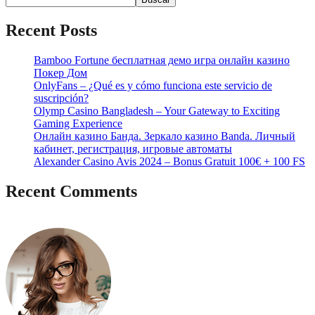
Recent Posts
Bamboo Fortune бесплатная демо игра онлайн казино
Покер Дом
OnlyFans – ¿Qué es y cómo funciona este servicio de
suscripción?
Olymp Casino Bangladesh – Your Gateway to Exciting
Gaming Experience
Онлайн казино Банда. Зеркало казино Banda. Личный
кабинет, регистрация, игровые автоматы
Alexander Casino Avis 2024 – Bonus Gratuit 100€ + 100 FS
Recent Comments
No hay comentarios que mostrar.