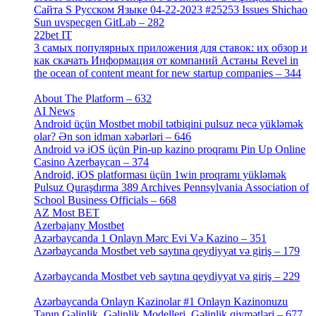
Сайта S Русском Языке 04-22-2023 #25253 Issues Shichao
Sun uvspecgen GitLab – 282
[2]
22bet IT
[1]
3 самых популярных приложения для ставок: их обзор и
как скачать Информация от компаний Астаны Revel in
the ocean of content meant for new startup companies – 344
[4]
About The Platform – 632
[4]
AI News
[14]
Android üçün Mostbet mobil tətbiqini pulsuz necə yükləmək
olar? Ən son idman xəbərləri – 646
[4]
Android və iOS üçün Pin-up kazino proqramı Pin Up Online
Casino Azerbaycan – 374
[3]
Android, iOS platforması üçün 1win proqramı yükləmək
Pulsuz Quraşdırma 389 Archives Pennsylvania Association of
School Business Officials – 668
[1]
AZ Most BET
[1]
Azerbajany Mostbet
[4]
Azərbaycanda 1 Onlayn Mərc Evi Və Kazino – 351
[4]
Azərbaycanda Mostbet veb saytına qeydiyyat və giriş – 179
[4]
Azərbaycanda Mostbet veb saytına qeydiyyat və giriş – 229
[4]
Azərbaycanda Onlayn Kazinolar #1 Onlayn Kazinonuzu
Tapın Gəlinlik, Gəlinlik Modelleri, Gəlinlik qiymətləri – 677