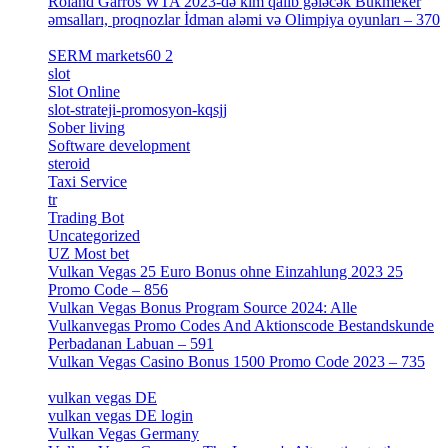
Roland Garros WTA 2023-də kim qalib gələcək Bukmeker
əmsalları, proqnozlar İdman aləmi və Olimpiya oyunları – 370
[4]
SERM markets60 2
[2]
slot
[1]
Slot Online
[2]
slot-strateji-promosyon-kqsjj
[1]
Sober living
[25]
Software development
[12]
steroid
[6]
Taxi Service
[1]
tr
[15]
Trading Bot
[2]
Uncategorized
[596]
UZ Most bet
[2]
Vulkan Vegas 25 Euro Bonus ohne Einzahlung 2023 25
Promo Code – 856
[1]
Vulkan Vegas Bonus Program Source 2024: Alle
Vulkanvegas Promo Codes And Aktionscode Bestandskunde
Perbadanan Labuan – 591
[1]
Vulkan Vegas Casino Bonus 1500 Promo Code 2023 – 735
[1]
vulkan vegas DE
[6]
vulkan vegas DE login
[5]
Vulkan Vegas Germany
[5]