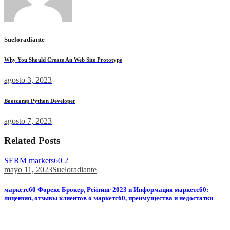
Sueloradiante
Why You Should Create An Web Site Prototype
agosto 3, 2023
Bootcamp Python Developer
agosto 7, 2023
Related Posts
SERM markets60 2
mayo 11, 2023
Sueloradiante
маркетс60 Форекс Брокер, Рейтинг 2023 и Информация маркетс60:
лицензия, отзывы клиентов о маркетс60, преимущества и недостатки
Компания ИнстаФорекс предоставляет своим клиентам
уникальную возможность увеличить...