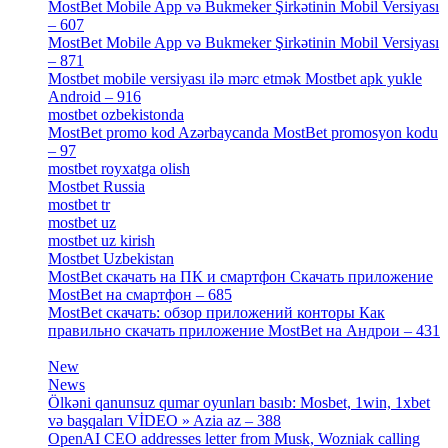
MostBet Mobile App və Bukmeker Şirkətinin Mobil Versiyası
– 607
[1]
MostBet Mobile App və Bukmeker Şirkətinin Mobil Versiyası
– 871
[4]
Mostbet mobile versiyası ilə mərc etmək Mostbet apk yukle
Android – 916
[4]
mostbet ozbekistonda
[9]
MostBet promo kod Azərbaycanda MostBet promosyon kodu
– 97
[4]
mostbet royxatga olish
[1]
Mostbet Russia
[1]
mostbet tr
[6]
mostbet uz
[6]
mostbet uz kirish
[4]
Mostbet Uzbekistan
[3]
MostBet скачать на ПК и смартфон Скачать приложение
MostBet на смартфон – 685
[1]
MostBet скачать: обзор приложений конторы Как
правильно скачать приложение MostBet на Андрои – 431
[3]
New
[1]
News
[3]
Ölkəni qanunsuz qumar oyunları basıb: Mosbet, 1win, 1xbet
və başqaları VİDEO » Azia az – 388
[4]
OpenAI CEO addresses letter from Musk, Wozniak calling