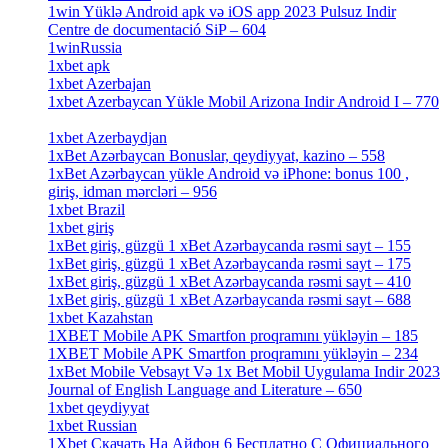
1win Yüklə Android apk və iOS app 2023 Pulsuz Indir
Centre de documentació SiP – 604
[4]
1winRussia
[3]
1xbet apk
[14]
1xbet Azerbajan
[2]
1xbet Azerbaycan Yükle Mobil Arizona Indir Android I – 770
[3]
1xbet Azerbaydjan
[7]
1xBet Azərbaycan Bonuslar, qeydiyyat, kazino – 558
[1]
1xBet Azərbaycan yükle Android və iPhone: bonus 100 ,
giriş, idman mərcləri – 956
[4]
1xbet Brazil
[2]
1xbet giriş
[4]
1xBet giriş, güzgü 1 xBet Azərbaycanda rəsmi sayt – 155
[4]
1xBet giriş, güzgü 1 xBet Azərbaycanda rəsmi sayt – 175
[1]
1xBet giriş, güzgü 1 xBet Azərbaycanda rəsmi sayt – 410
[4]
1xBet giriş, güzgü 1 xBet Azərbaycanda rəsmi sayt – 688
[4]
1xbet Kazahstan
[2]
1XBET Mobile APK Smartfon proqramını yükləyin – 185
[4]
1XBET Mobile APK Smartfon proqramını yükləyin – 234
[4]
1xBet Mobile Vebsayt Və 1x Bet Mobil Uygulama Indir 2023
Journal of English Language and Literature – 650
[4]
1xbet qeydiyyat
[5]
1xbet Russian
[3]
1Xbet Скачать На Айфон 6 Бесплатно С Официального