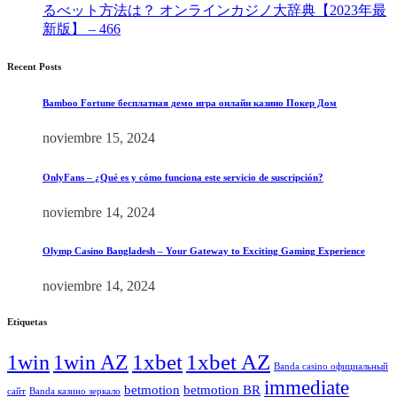
るべット方法は？ オンラインカジノ大辞典【2023年最
新版】 – 466
[4]
Recent Posts
Bamboo Fortune бесплатная демо игра онлайн казино Покер Дом
noviembre 15, 2024
OnlyFans – ¿Qué es y cómo funciona este servicio de suscripción?
noviembre 14, 2024
Olymp Casino Bangladesh – Your Gateway to Exciting Gaming Experience
noviembre 14, 2024
Etiquetas
1xbet
1xbet AZ
1win
1win AZ
Banda casino официальный
immediate
betmotion
betmotion BR
сайт
Banda казино зеркало