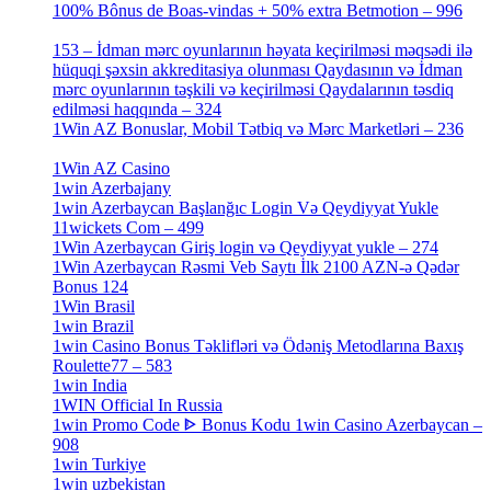
100% Bônus de Boas-vindas + 50% extra Betmotion – 996
[4]
153 – İdman mərc oyunlarının həyata keçirilməsi məqsədi ilə
hüquqi şəxsin akkreditasiya olunması Qaydasının və İdman
mərc oyunlarının təşkili və keçirilməsi Qaydalarının təsdiq
edilməsi haqqında – 324
[4]
1Win AZ Bonuslar, Mobil Tətbiq və Mərc Marketləri – 236
[4]
1Win AZ Casino
[4]
1win Azerbajany
[8]
1win Azerbaycan Başlanğıc Login Və Qeydiyyat Yukle
11wickets Com – 499
[1]
1Win Azerbaycan Giriş login və Qeydiyyat yukle – 274
[4]
1Win Azerbaycan Rəsmi Veb Saytı İlk 2100 AZN-ə Qədər
Bonus 124
[4]
1Win Brasil
[4]
1win Brazil
[2]
1win Casino Bonus Təklifləri və Ödəniş Metodlarına Baxış
Roulette77 – 583
[4]
1win India
[2]
1WIN Official In Russia
[4]
1win Promo Code ᐈ Bonus Kodu 1win Casino Azerbaycan –
908
[1]
1win Turkiye
[7]
1win uzbekistan
[3]