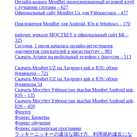
Онлайн-казино MostBet лицензированный игровой клуб
с лучшими слотами – 627
[4]
Официальный сайт MostBet Uz для Узбекистана – 477
[4]
Приложения MostBet для Android, IOs и Windows – 170
[4]
рабочее зеркало МОСТБЕТ и официальный сайт БК –
325
[4]
Сегодня, 1 июля началась онлайн-регистрация
документов соискателей в магистратуру – 983
[3]
Скачать Aviator на мобильный телефон с бонусом – 513
[2]
Скачать Mostbet UZ на Андроид apk и IOS: обзор
букмекера – 721
[4]
Скачать Mostbet UZ на Андроид apk и IOS: обзор
букмекера 54
[1]
Скачать Мостбет Узбекистан skachat Mostbet Android apk,
IOS – 135
[4]
Скачать Мостбет Узбекистан skachat Mostbet Android apk,
IOS – 459
[1]
Финтех
[5]
Форекс Брокеры
[23]
Форекс обучение
[9]
Форекс партнерская программа
[4]
ラッキーニッキーの違法な賭け方、利用規約違反にな