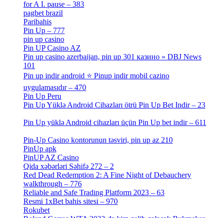
for A I. pause – 383
[2]
pagbet brazil
[3]
Paribahis
[1]
Pin Up – 777
[3]
pin up casino
[5]
Pin UP Casino AZ
[1]
Pin up casino azerbaijan, pin up 301 казино » DBJ News
101
[1]
Pin up indir android ⭐️ Pinup indir mobil cazino
uygulamasıdır – 470
[3]
Pin Up Peru
[1]
Pin Up Yüklə Android Cihazları ötrü Pin Up Bet Indir – 23
[1]
Pin Up yüklə Android cihazları üçün Pin Up bet indir – 611
[2]
Pin-Up Casino kontorunun təsviri, pin up az 210
[2]
PinUp apk
[10]
PinUP AZ Casino
[1]
Qida xəbərləri Səhifə 272 – 2
[4]
Red Dead Redemption 2: A Fine Night of Debauchery
walkthrough – 776
[1]
Reliable and Safe Trading Platform 2023 – 63
[4]
Resmi 1xBet bahis sitesi – 970
[4]
Rokubet
[2]