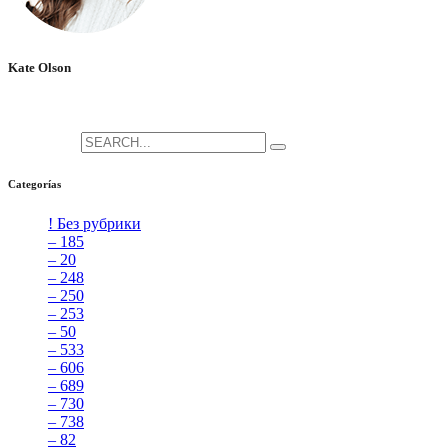
Kate Olson
She is the CEO. She's a big fan her cat Tux, & dinner parties.
Search for:
Categorías
! Без рубрики
[5]
– 185
[2]
– 20
[4]
– 248
[3]
– 250
[4]
– 253
[3]
– 50
[4]
– 533
[4]
– 606
[4]
– 689
[4]
– 730
[4]
– 738
[4]
– 82
[4]