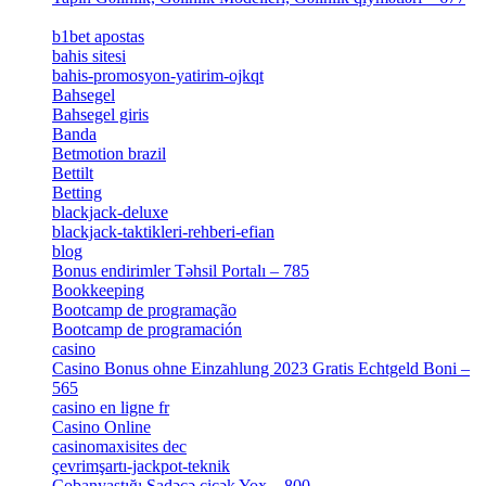
[4]
b1bet apostas
[2]
bahis sitesi
[1]
bahis-promosyon-yatirim-ojkqt
[1]
Bahsegel
[1]
Bahsegel giris
[1]
Banda
[3]
Betmotion brazil
[3]
Bettilt
[1]
Betting
[2]
blackjack-deluxe
[1]
blackjack-taktikleri-rehberi-efian
[1]
blog
[6]
Bonus endirimler Təhsil Portalı – 785
[4]
Bookkeeping
[55]
Bootcamp de programação
[15]
Bootcamp de programación
[8]
casino
[15]
Casino Bonus ohne Einzahlung 2023 Gratis Echtgeld Boni –
565
[3]
casino en ligne fr
[1]
Casino Online
[2]
casinomaxisites dec
[1]
çevrimşartı-jackpot-teknik
[1]
Çobanyastığı Sadəcə çiçək Yox – 800
[1]