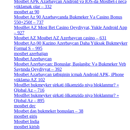
Mostbet APK Azərbaycan Android və IOS-da Mostbet-i necə
yükləmək olar – 332
[4]
mostbet az 90
[18]
Mostbet Az 90 Azərbaycanda Bukmeker Və Casino Bonus
550+250f – 737
[1]
MostBet AZ Most Bet Casino Qeydiyyat, Yukle Android App
– 927
[4]
Mostbet AZ Mostbet AZ Azerbaycan casino – 631
[4]
Mostbet Az-90 Kazino Azerbaycan Daha Yüksək Bukmeyker
Formal S – 995
[3]
mostbet azerbaijan
[7]
Mostbet Azerbaycan
[7]
Mostbet Azerbaycan: Bonuslar, Başlanğıc Və Bukmeker Veb
Saytında Qeydiyyat – 392
[3]
Mostbet Azərbaycan tətbiqinin icmalı Android APK, iPhone
yükləmə AZ 102
[1]
MostBet bukmeyker şirkəti ölkəmzidə niyə bloklanmır? »
Qlobal Az – 716
[4]
MostBet bukmeyker şirkəti ölkəmzidə niyə bloklanmır? »
Qlobal Az – 895
[4]
mostbet dec
[2]
Mostbet dən bukmeker bonusları – 38
[4]
mostbet giriş
[11]
Mostbet India
[5]
mostbet kirish
[1]