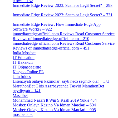
Now! – 132
[4]
Immediate Edge Review 2023: Scam or Legit Secret? – 298
[4]
Immediate Edge Review 2023: Scam or Legit Secret? – 731
[4]
Immediate Edge Review: How Immediate Edge App
Software Works? – 922
[2]
immediateedge-official com Reviews Read Customer Service
Reviews of immediateedge-official.com – 210
[3]
immediateedge-official com Reviews Read Customer Service
Reviews of immediateedge-official.com – 451
[4]
India Mostbet
[3]
IT Education
[2]
IT Вакансії
[1]
IT Образование
[9]
Kasyno Online PL
[1]
latin brides
[1]
Lisenziyalı onlayn kazinolar: saytı necə seçmək olar – 173
[1]
MarathonBet Giriş Azərbaycanda Təsviri MarathonBet
qeydiyyatı – 141
[4]
Masalbet
[1]
Mohammad Nazari ft Win S Kash 2019 Yukle 484
[4]
Mosbet: Onlayn Kazino Və Idman Mərcləri – 694
[1]
Mosbet: Onlayn Kazino Və Idman Mərcləri – 905
[4]
mostbet apk
[19]