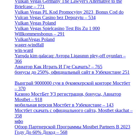
Vulkan Vegas Germany The Lawyer's Alternative to the
Briefcase – 771
[1]
Vulkan Vegas PL Kod Promocyjny 2023 ️ Bonus Cod do
Vulcan Vegas Casino bez Depozytu – 534
[3]
Vulkan Vegas Poland
[2]
Vulkan Vegas Spielcasino Test Bis Zu 1 000
Willkommensbonus – 291
[4]
VulkanVegas Poland
[7]
wager-windfall
[1]
win-ward
[1]
Yarışda kim qalacaq: Avropa Liqasının pley-off oyunları –
366
[2]
Авиатор Как Играть И Где Скачать? – 765
[4]
бонусы до 250%, официальный сайт в Узбекистане 251
[4]
Выиграй 9000000 сум в букмекерской конторе Мостбет
– 370
[4]
Казино МостБет УЗ регистрация, бонусы, Авиатор
Mostbet – 918
[1]
мобильная версия Мостбет в Узбекистане – 143
[4]
Мостбет скачать с официального сайта, Mostbet skachat –
358
[4]
мфо
[1]
Обзор Партнерской Программы Mostbet Partners В 2023
Году До 60% Доход – 568
[1]