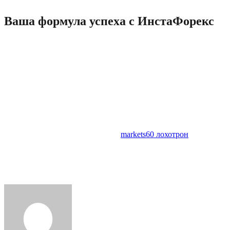
Ваша формула успеха с ИнстаФорекс
Первым брокером, с которым я начал свой путь на валютном
рынке, стала компания ИнстаФорекс. Очень радует
отношение сотрудников, информативная насыщенность
ответов на все возникающие вопросы. Кроме того, приятно
порадовала моментальность исполнения сделок – ввод и
вывод средств.
А разделы партнерской программы, технической поддержки,
форумов выделены в отдельные сайты. И сразу понятно,
каков масштаб проделанной работы. Лично для меня,
добротно сделанный, постоянно
markets60 лохотрон
обновляемый сайт – лучшее свидетельство отношения
компании к своим клиентам и качества брокерских услуг.
Большинство разделов сайта ИнстаФорекс постоянно
модернизируются.