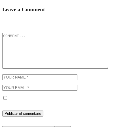
Leave a Comment
Tu dirección de correo electrónico no será publicada.
Los campos
obligatorios están marcados con
*
Guarda mi nombre, correo electrónico y web en este navegador
para la próxima vez que comente.
Buscar