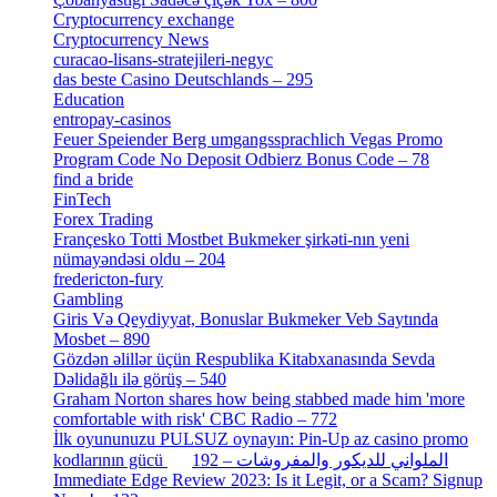
Cryptocurrency exchange
[4]
Cryptocurrency News
[1]
curacao-lisans-stratejileri-negyc
[1]
das beste Casino Deutschlands – 295
[1]
Education
[9]
entropay-casinos
[1]
Feuer Speiender Berg umgangssprachlich Vegas Promo
Program Code No Deposit Odbierz Bonus Code – 78
[4]
find a bride
[1]
FinTech
[10]
Forex Trading
[13]
Françesko Totti Mostbet Bukmeker şirkəti-nın yeni
nümayəndəsi oldu – 204
[1]
fredericton-fury
[1]
Gambling
[2]
Giris Və Qeydiyyat, Bonuslar Bukmeker Veb Saytında
Mosbet – 890
[3]
Gözdən əlillər üçün Respublika Kitabxanasında Sevda
Dəlidağlı ilə görüş – 540
[5]
Graham Norton shares how being stabbed made him 'more
comfortable with risk' CBC Radio – 772
[4]
İlk oyununuzu PULSUZ oynayın: Pin-Up az casino promo
[2]
kodlarının gücü الملواني للديكور والمفروشات – 192
Immediate Edge Review 2023: Is it Legit, or a Scam? Signup