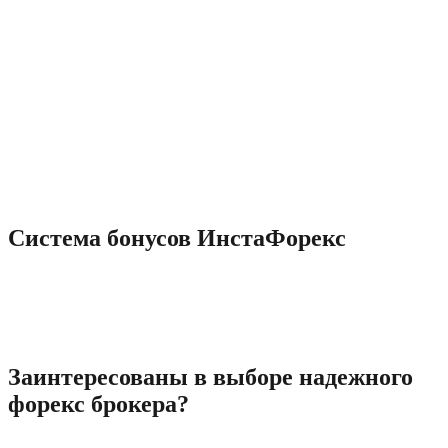
профессиональную, квалифицированную и оперативную
помощь от службы поддержки компании. Демонстрационный
счет является учебным, его депозит составляют виртуальные
средства, и он позволяет трейдеру практиковаться в торговле
и нарабатывать профессиональные навыки, не рискуя
реальными деньгами. Максимальный размер бонуса 55% не
ограничен, зачисляется на каждый депозит, независимо от
прибыльности или убыточности предыдущих торговых
операций. Дает возможность торговать на Форекс большими
объемами. ИнстаФорекс дает уникальную возможность
получить бонус 100% на первое пополнение.
Система бонусов ИнстаФорекс
Мне очень полезны вебинары, которые проводит компания.
Очень доброжелателен персонал и служба технической
поддержки ИнстаФорекс. Работаю с компанией ИнстаФорекс
около полутора лет.
Заинтересованы в выборе надежного
форекс брокера?
Нередко отсутствие опыта, нежелание осваивать принципы