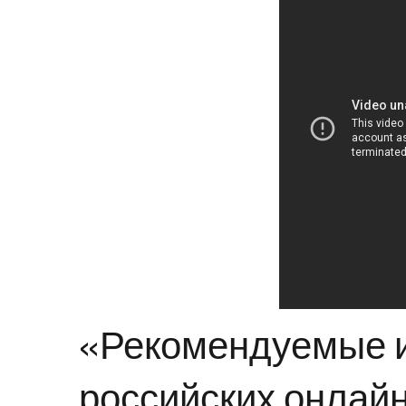
«Рекомендуемые и
российских онлай