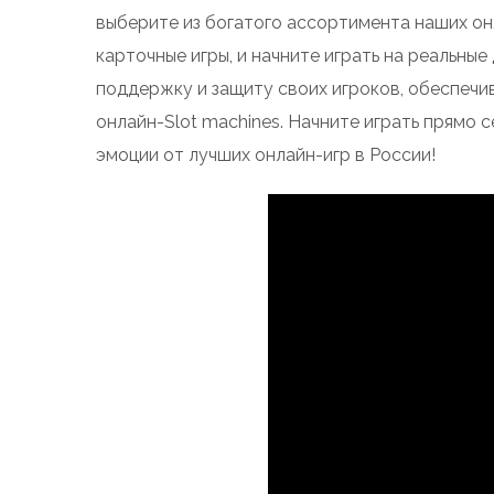
выберите из богатого ассортимента наших он
карточные игры, и начните играть на реальны
поддержку и защиту своих игроков, обеспечи
онлайн-Slot machines. Начните играть прямо 
эмоции от лучших онлайн-игр в России!