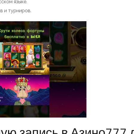
ском языке.
в и турниров.
ную запись в Азино777 