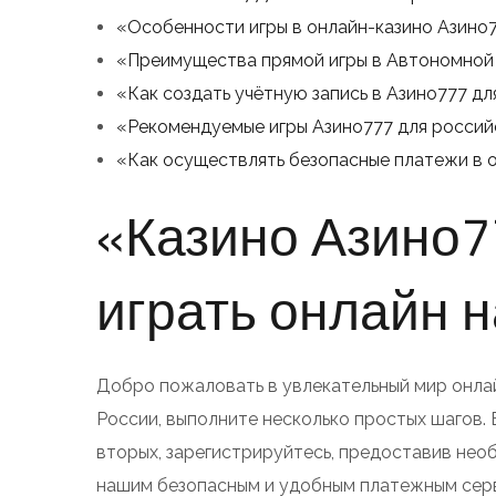
«Особенности игры в онлайн-казино Азино
«Преимущества прямой игры в Автономной 
«Как создать учётную запись в Азино777 д
«Рекомендуемые игры Азино777 для россий
«Как осуществлять безопасные платежи в 
«Казино Азино77
играть онлайн 
Добро пожаловать в увлекательный мир онлай
России, выполните несколько простых шагов. В
вторых, зарегистрируйтесь, предоставив нео
нашим безопасным и удобным платежным серви