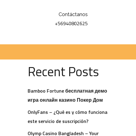
Contáctanos
+56940802625
Buscar
Buscar
Recent Posts
Bamboo Fortune бесплатная демо
игра онлайн казино Покер Дом
OnlyFans – ¿Qué es y cómo funciona
este servicio de suscripción?
Olymp Casino Bangladesh – Your