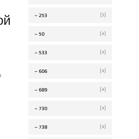
ой
– 253
[3]
– 50
[4]
– 533
[4]
– 606
[4]
я
– 689
[4]
– 730
[4]
– 738
[4]