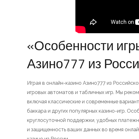
«Особенности игр
Азино777 из Росс
Играя в онлайн-казино Азино777 из Российс
игровых автоматов и табличных игр. Мы рек
включая классические и современные варианты
баккара и других популярных казино-игр. Осо
круглосуточной поддержки, удобных платежны
и защищенность ваших данных во время онлай
казино из России.