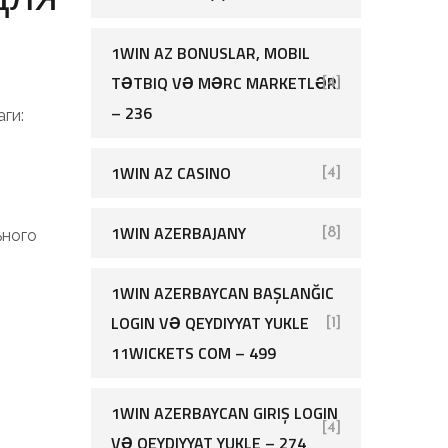
1WIN AZ BONUSLAR, MOBIL
TƏTBIQ VƏ MƏRC MARKETLƏRI
[4]
– 236
ги:
1WIN AZ CASINO
[4]
1WIN AZERBAJANY
[8]
ьного
1WIN AZERBAYCAN BAŞLANĞIC
LOGIN VƏ QEYDIYYAT YUKLE
[1]
11WICKETS COM – 499
1WIN AZERBAYCAN GIRIŞ LOGIN
[4]
VƏ QEYDIYYAT YUKLE – 274