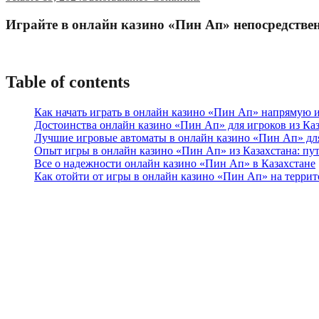
Играйте в онлайн казино «Пин Ап» непосредствен
Table of contents
Как начать играть в онлайн казино «Пин Ап» напрямую и
Достоинства онлайн казино «Пин Ап» для игроков из Ка
Лучшие игровые автоматы в онлайн казино «Пин Ап» дл
Опыт игры в онлайн казино «Пин Ап» из Казахстана: пу
Все о надежности онлайн казино «Пин Ап» в Казахстане
Как отойти от игры в онлайн казино «Пин Ап» на террит