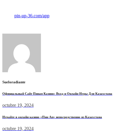
Хотите попробовать играть в онлайн казино «Пин Ап»?
Сегодня вы можете сделать это, не покидая своего дома, непос
Разве
pin-up-36.com/app
что вам и нужны дополнительные объя
Это надежное онлайн казино с широким ассортиментом игровы
всегда готовое принимать игроков из Казахстана.
Sueloradiante
Официальный Сайт Пинап Казино: Вход и Онлайн Игры Для Казахстана
octubre 19, 2024
Играйте в онлайн казино «Пин Ап» непосредственно из Казахстана
octubre 19, 2024