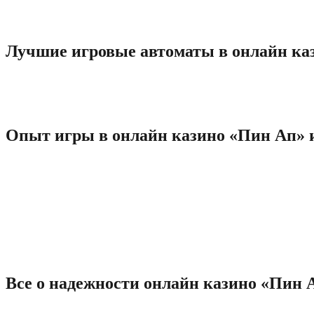
Мобильная версия сайта позволяет играть в онлайн казино «Пи
Рекомендуем онлайн казино «Пин Ап» игрокам из Казахстана, 
Лучшие игровые автоматы в онлайн ка
Ищите лучшие игровые автоматы в онлайн казино «Пин Ап» дл
надежных поставщиков. Возможность играть на нашем сайте бе
клиентский сервис готов вам помочь в любой момент. Не ждите
Опыт игры в онлайн казино «Пин Ап» и
Опыт игры в онлайн казино «Пин Ап» из Казахстана: путеводи
1. Выберите надежный и достоверный онлайн казино.
2. Зарегистрируйтесь и пройдите верификацию своей учётной 
3. Получите бонусы за регистрацию и первое пополнение счета
4. Испробуйте различные игровые автоматы и нажмите на кно
5. Следите за изменениями на вашем счету и используйте выи
6. Ознакомьтесь с правилами и условиями проведения игры.
7. Наслаждайтесь игрой и безопасностью в онлайн казино «Пин
Все о надежности онлайн казино «Пин 
Благовествуем о надежном онлайн казино «Пин Ап» в Казахстане