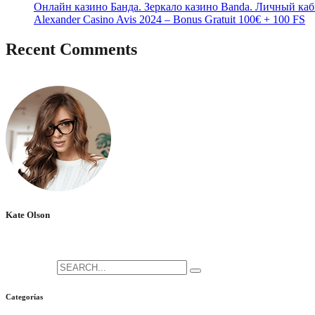
Онлайн казино Банда. Зеркало казино Banda. Личный каб
Alexander Casino Avis 2024 – Bonus Gratuit 100€ + 100 FS
Recent Comments
No hay comentarios que mostrar.
Kate Olson
She is the CEO. She's a big fan her cat Tux, & dinner parties.
Search for:
Categorías