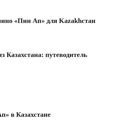
н Ап» с устройств на операционных системах IOS и Android.
которые ищут надежное и удобное место для игры в азартные иг
зино «Пин Ап» для Kazakhстан
я Казахстана? Вы попали по адресу! Наш казино предлагает ши
зопасна и увлекательна. Мы регулярно проводим акции и бонус
, позвоните сегодня и начните играть в наши лучшие игровые а
з Казахстана: путеводитель
тель.
записи.
.
пку «Пин Ап».
грыши умело.
 Ап» из Казахстана.
Ап» в Казахстане
. Играйте в любимые казино игры, такие как рулетка, poker и sl