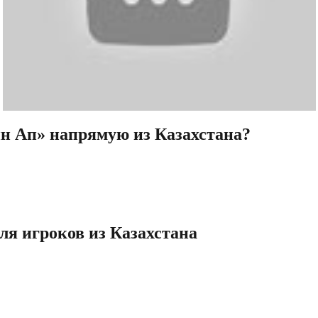
ин Ап» напрямую из Казахстана?
захстана, вам необходимо иметь доступ на официальный сайт. Р
жные платёжные системы, поддерживаемые казино. Теперь вы гот
, пожалуйста, свяжитесь со службой поддержки клиентов «Пин Ап»
 своё любимое игровое пространство!
ля игроков из Казахстана
 Ап» не выходя из дома и имея доступ к интернету.
ана, таким как рулетка, poker, blackjack и игровые автоматы.
чивающие шансы на выигрыш.
 и выводы осуществляются в тенге.
ных обеспечивают комфортную и надежную игру.