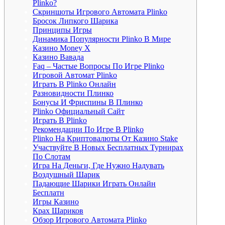
Plinko?
Скриншоты Игрового Автомата Plinko
Бросок Липкого Шарика
Принципы Игры
Динамика Популярности Plinko В Мире
Казино Money X
Казино Вавада
Faq – Частые Вопросы По Игре Plinko
Игровой Автомат Plinko
Играть В Plinko Онлайн
Разновидности Плинко
Бонусы И Фриспины В Плинко
Plinko Официальный Сайт
Играть В Plinko
Рекомендации По Игре В Plinko
Plinko На Криптовалюты От Казино Stake​
Участвуйте В Новых Бесплатных Турнирах
По Слотам
Игра На Деньги, Где Нужно Надувать
Воздушный Шарик
Падающие Шарики Играть Онлайн
Бесплатн
Игры Казино
Крах Шариков
Обзор Игрового Автомата Plinko