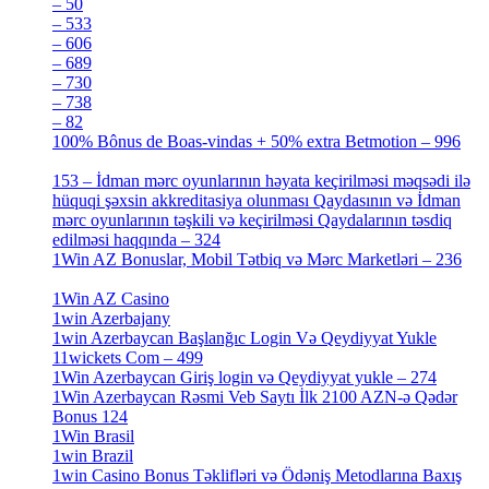
– 50
[4]
– 533
[4]
– 606
[4]
– 689
[4]
– 730
[4]
– 738
[4]
– 82
[4]
100% Bônus de Boas-vindas + 50% extra Betmotion – 996
[4]
153 – İdman mərc oyunlarının həyata keçirilməsi məqsədi ilə
hüquqi şəxsin akkreditasiya olunması Qaydasının və İdman
mərc oyunlarının təşkili və keçirilməsi Qaydalarının təsdiq
edilməsi haqqında – 324
[4]
1Win AZ Bonuslar, Mobil Tətbiq və Mərc Marketləri – 236
[4]
1Win AZ Casino
[4]
1win Azerbajany
[8]
1win Azerbaycan Başlanğıc Login Və Qeydiyyat Yukle
11wickets Com – 499
[1]
1Win Azerbaycan Giriş login və Qeydiyyat yukle – 274
[4]
1Win Azerbaycan Rəsmi Veb Saytı İlk 2100 AZN-ə Qədər
Bonus 124
[4]
1Win Brasil
[4]
1win Brazil
[2]
1win Casino Bonus Təklifləri və Ödəniş Metodlarına Baxış