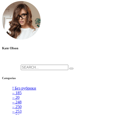
Kate Olson
She is the CEO. She's a big fan her cat Tux, & dinner parties.
Search for:
Categorías
! Без рубрики
[5]
– 185
[2]
– 20
[4]
– 248
[3]
– 250
[4]
– 253
[3]