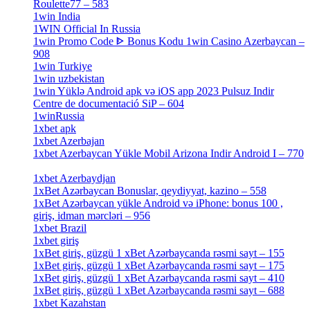
Roulette77 – 583
[4]
1win India
[2]
1WIN Official In Russia
[4]
1win Promo Code ᐈ Bonus Kodu 1win Casino Azerbaycan –
908
[1]
1win Turkiye
[7]
1win uzbekistan
[3]
1win Yüklə Android apk və iOS app 2023 Pulsuz Indir
Centre de documentació SiP – 604
[4]
1winRussia
[3]
1xbet apk
[14]
1xbet Azerbajan
[2]
1xbet Azerbaycan Yükle Mobil Arizona Indir Android I – 770
[3]
1xbet Azerbaydjan
[7]
1xBet Azərbaycan Bonuslar, qeydiyyat, kazino – 558
[1]
1xBet Azərbaycan yükle Android və iPhone: bonus 100 ,
giriş, idman mərcləri – 956
[4]
1xbet Brazil
[2]
1xbet giriş
[4]
1xBet giriş, güzgü 1 xBet Azərbaycanda rəsmi sayt – 155
[4]
1xBet giriş, güzgü 1 xBet Azərbaycanda rəsmi sayt – 175
[1]
1xBet giriş, güzgü 1 xBet Azərbaycanda rəsmi sayt – 410
[4]
1xBet giriş, güzgü 1 xBet Azərbaycanda rəsmi sayt – 688
[4]
1xbet Kazahstan
[2]