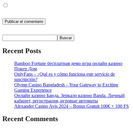
Guarda mi nombre, correo electrónico y web en este navegador
para la próxima vez que comente.
Buscar
Buscar
Recent Posts
Bamboo Fortune бесплатная демо игра онлайн казино
Покер Дом
OnlyFans – ¿Qué es y cómo funciona este servicio de
suscripción?
Olymp Casino Bangladesh – Your Gateway to Exciting
Gaming Experience
Онлайн казино Банда. Зеркало казино Banda. Личный
кабинет, регистрация, игровые автоматы
Alexander Casino Avis 2024 – Bonus Gratuit 100€ + 100 FS
Recent Comments
No hay comentarios que mostrar.