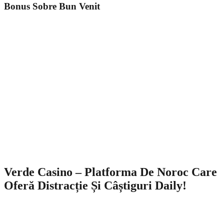
Bonus Sobre Bun Venit
➕ Avansează în niveluri precum «Golden Overlord» sau «Diamond
Overlord» pentru a beneficia de bonusuri exclusive. Câștigi puncte
para loialitate, primind one punct pentru fiecare 40 Lei pariați, cu
rate de schimb avantajoase. La Verde Casino poți juca poker în
diverse variante, de la Oasis Poker și Pai Gow Online poker până la
Triple Edge Poker și Caribbean Poker.
Da, jocurile oferite sobre Verde Casino sunt corecte și fiabile, fiind
furnizate sobre dezvoltatori de încredere. Pentru a juca, trebuie să
ght înregistrezi pe site-ul Verde Casino și să alegi jocul dorit din
diversele categorii. Numeroși furnizori de software contribuie la
varietatea de opțiuni, iar opțiunile de filtrare și grupare facilitează
navigarea. Limita maximă admisă este de eight thousand lei pentru
săptămâna precedentă iar bonusul trebuie rulat sobre 5 ori în maxim
5 zile pentru a putea fi obținut.
Verde Casino – Platforma De Noroc Care
Oferă Distracție Și Câștiguri Daily!
Poți aleage jocurile care se potrivesc cel mai bine preferințelor
adventure, iar modul demo oferă oportunitatea sobre a le pr?va