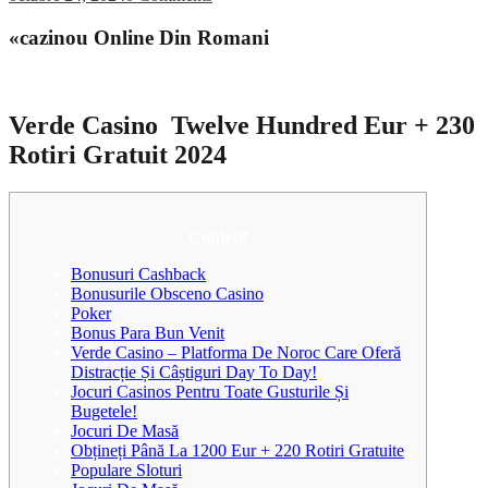
«cazinou Online Din Romani
«cazinou Online Din Romania
Verde Casino ️ Twelve Hundred Eur + 230
Rotiri Gratuit 2024
Content
Bonusuri Cashback
Bonusurile Obsceno Casino
Poker
Bonus Para Bun Venit
Verde Casino – Platforma De Noroc Care Oferă
Distracție Și Câștiguri Day To Day!
Jocuri Casinos Pentru Toate Gusturile Și
Bugetele!
Jocuri De Masă
Obțineți Până La 1200 Eur + 220 Rotiri Gratuite
Populare Sloturi