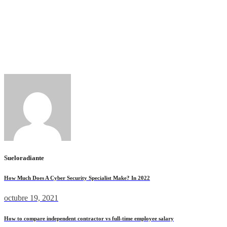
США. Этот тип счета идеально подходит для трейдеров,
которые ищут прямой доступ к межбанковскому рынку без
посредников. NDD – торговля происходит на реальном
рынке\бирже, где его участники продают\покупают друг у
друга.ECN – торговля идет между участниками системы,
которые сами назначают цену покупки\продажи. Но при этом
на межбанковский рынок торговля не распространяется.
Sueloradiante
How Much Does A Cyber Security Specialist Make? In 2022
octubre 19, 2021
How to compare independent contractor vs full-time employee salary