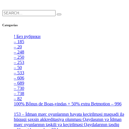
She is the CEO. She's a big fan her cat Tux, & dinner parties.
Search
for:
Categorías
! Без рубрики
[5]
– 185
[2]
– 20
[4]
– 248
[3]
– 250
[4]
– 253
[3]
– 50
[4]
– 533
[4]
– 606
[4]
– 689
[4]
– 730
[4]
– 738
[4]
– 82
[4]
100% Bônus de Boas-vindas + 50% extra Betmotion – 996
[4]
153 – İdman mərc oyunlarının həyata keçirilməsi məqsədi ilə
hüquqi şəxsin akkreditasiya olunması Qaydasının və İdman
mərc oyunlarının təşkili və keçirilməsi Qaydalarının təsdiq