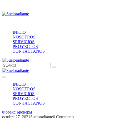
Providencia 1208, of.1603
contacto@sueloradiante.cl
Contáctanos
+56940802625
INICIO
NOSOTROS
SERVICIOS
PROYECTOS
CONTÁCTANOS
Search
for:
INICIO
NOSOTROS
SERVICIOS
PROYECTOS
CONTÁCTANOS
Форекс Брокеры
octubre 27, 2021
Sueloradiante
0 Comments