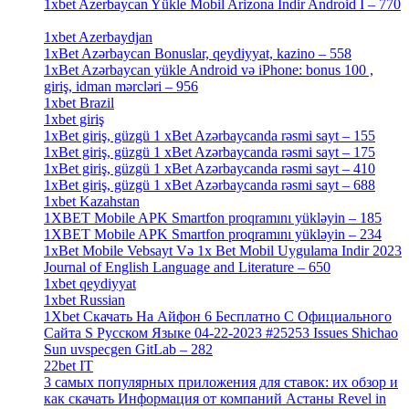
1xbet Azerbaycan Yükle Mobil Arizona Indir Android I – 770
[3]
1xbet Azerbaydjan
[7]
1xBet Azərbaycan Bonuslar, qeydiyyat, kazino – 558
[1]
1xBet Azərbaycan yükle Android və iPhone: bonus 100 ,
giriş, idman mərcləri – 956
[4]
1xbet Brazil
[2]
1xbet giriş
[4]
1xBet giriş, güzgü 1 xBet Azərbaycanda rəsmi sayt – 155
[4]
1xBet giriş, güzgü 1 xBet Azərbaycanda rəsmi sayt – 175
[1]
1xBet giriş, güzgü 1 xBet Azərbaycanda rəsmi sayt – 410
[4]
1xBet giriş, güzgü 1 xBet Azərbaycanda rəsmi sayt – 688
[4]
1xbet Kazahstan
[2]
1XBET Mobile APK Smartfon proqramını yükləyin – 185
[4]
1XBET Mobile APK Smartfon proqramını yükləyin – 234
[4]
1xBet Mobile Vebsayt Və 1x Bet Mobil Uygulama Indir 2023
Journal of English Language and Literature – 650
[4]
1xbet qeydiyyat
[5]
1xbet Russian
[3]
1Xbet Скачать На Айфон 6 Бесплатно С Официального
Сайта S Русском Языке 04-22-2023 #25253 Issues Shichao
Sun uvspecgen GitLab – 282
[2]
22bet IT
[1]
3 самых популярных приложения для ставок: их обзор и
как скачать Информация от компаний Астаны Revel in