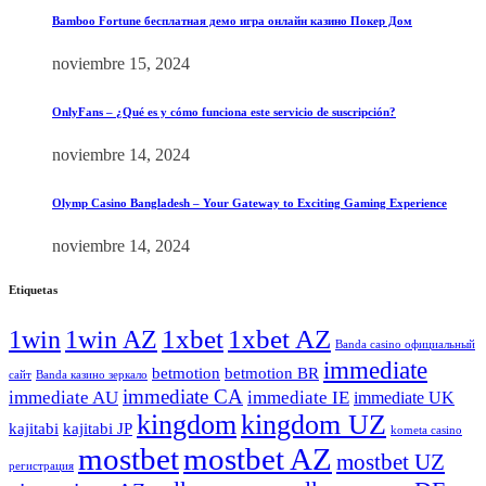
Bamboo Fortune бесплатная демо игра онлайн казино Покер Дом
noviembre 15, 2024
OnlyFans – ¿Qué es y cómo funciona este servicio de suscripción?
noviembre 14, 2024
Olymp Casino Bangladesh – Your Gateway to Exciting Gaming Experience
noviembre 14, 2024
Etiquetas
1xbet
1xbet AZ
1win
1win AZ
Banda casino официальный
immediate
betmotion
betmotion BR
сайт
Banda казино зеркало
immediate CA
immediate AU
immediate IE
immediate UK
kingdom
kingdom UZ
kajitabi
kajitabi JP
kometa casino
mostbet
mostbet AZ
mostbet UZ
регистрация