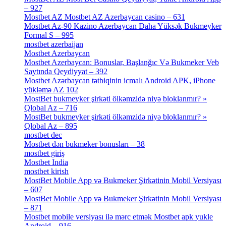
– 927
[4]
Mostbet AZ Mostbet AZ Azerbaycan casino – 631
[4]
Mostbet Az-90 Kazino Azerbaycan Daha Yüksək Bukmeyker
Formal S – 995
[3]
mostbet azerbaijan
[7]
Mostbet Azerbaycan
[7]
Mostbet Azerbaycan: Bonuslar, Başlanğıc Və Bukmeker Veb
Saytında Qeydiyyat – 392
[3]
Mostbet Azərbaycan tətbiqinin icmalı Android APK, iPhone
yükləmə AZ 102
[1]
MostBet bukmeyker şirkəti ölkəmzidə niyə bloklanmır? »
Qlobal Az – 716
[4]
MostBet bukmeyker şirkəti ölkəmzidə niyə bloklanmır? »
Qlobal Az – 895
[4]
mostbet dec
[2]
Mostbet dən bukmeker bonusları – 38
[4]
mostbet giriş
[11]
Mostbet India
[5]
mostbet kirish
[1]
MostBet Mobile App və Bukmeker Şirkətinin Mobil Versiyası
– 607
[1]
MostBet Mobile App və Bukmeker Şirkətinin Mobil Versiyası
– 871
[4]
Mostbet mobile versiyası ilə mərc etmək Mostbet apk yukle
Android – 916
[4]