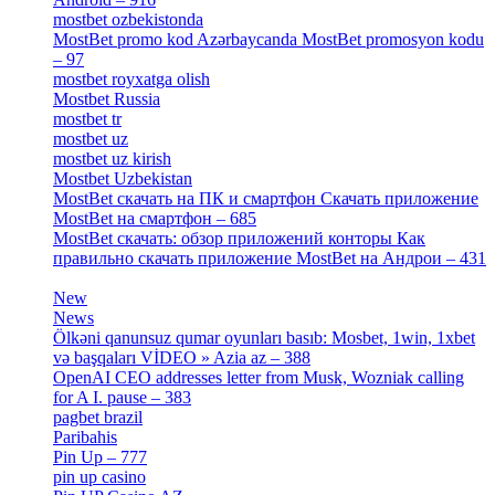
mostbet ozbekistonda
[9]
MostBet promo kod Azərbaycanda MostBet promosyon kodu
– 97
[4]
mostbet royxatga olish
[1]
Mostbet Russia
[1]
mostbet tr
[6]
mostbet uz
[6]
mostbet uz kirish
[4]
Mostbet Uzbekistan
[3]
MostBet скачать на ПК и смартфон Скачать приложение
MostBet на смартфон – 685
[1]
MostBet скачать: обзор приложений конторы Как
правильно скачать приложение MostBet на Андрои – 431
[3]
New
[1]
News
[3]
Ölkəni qanunsuz qumar oyunları basıb: Mosbet, 1win, 1xbet
və başqaları VİDEO » Azia az – 388
[4]
OpenAI CEO addresses letter from Musk, Wozniak calling
for A I. pause – 383
[2]
pagbet brazil
[3]
Paribahis
[1]
Pin Up – 777
[3]
pin up casino
[5]