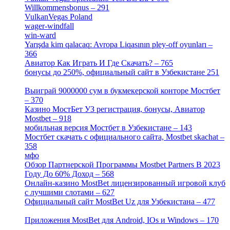
Willkommensbonus – 291
[4]
VulkanVegas Poland
[7]
wager-windfall
[1]
win-ward
[1]
Yarışda kim qalacaq: Avropa Liqasının pley-off oyunları –
366
[2]
Авиатор Как Играть И Где Скачать? – 765
[4]
бонусы до 250%, официальный сайт в Узбекистане 251
[4]
Выиграй 9000000 сум в букмекерской конторе Мостбет
– 370
[4]
Казино МостБет УЗ регистрация, бонусы, Авиатор
Mostbet – 918
[1]
мобильная версия Мостбет в Узбекистане – 143
[4]
Мостбет скачать с официального сайта, Mostbet skachat –
358
[4]
мфо
[1]
Обзор Партнерской Программы Mostbet Partners В 2023
Году До 60% Доход – 568
[1]
Онлайн-казино MostBet лицензированный игровой клуб
с лучшими слотами – 627
[4]
Официальный сайт MostBet Uz для Узбекистана – 477
[4]
Приложения MostBet для Android, IOs и Windows – 170
[4]