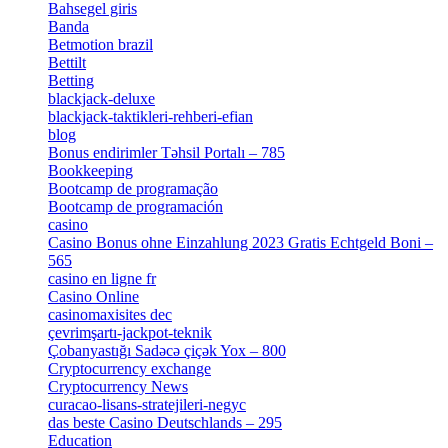
Bahsegel giris
[1]
Banda
[3]
Betmotion brazil
[3]
Bettilt
[1]
Betting
[2]
blackjack-deluxe
[1]
blackjack-taktikleri-rehberi-efian
[1]
blog
[6]
Bonus endirimler Təhsil Portalı – 785
[4]
Bookkeeping
[55]
Bootcamp de programação
[15]
Bootcamp de programación
[8]
casino
[15]
Casino Bonus ohne Einzahlung 2023 Gratis Echtgeld Boni –
565
[3]
casino en ligne fr
[1]
Casino Online
[2]
casinomaxisites dec
[1]
çevrimşartı-jackpot-teknik
[1]
Çobanyastığı Sadəcə çiçək Yox – 800
[1]
Cryptocurrency exchange
[4]
Cryptocurrency News
[1]
curacao-lisans-stratejileri-negyc
[1]
das beste Casino Deutschlands – 295
[1]
Education
[9]