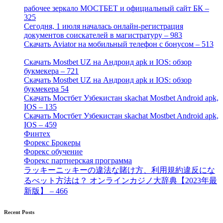
рабочее зеркало МОСТБЕТ и официальный сайт БК –
325
[4]
Сегодня, 1 июля началась онлайн-регистрация
документов соискателей в магистратуру – 983
[3]
Скачать Aviator на мобильный телефон с бонусом – 513
[2]
Скачать Mostbet UZ на Андроид apk и IOS: обзор
букмекера – 721
[4]
Скачать Mostbet UZ на Андроид apk и IOS: обзор
букмекера 54
[1]
Скачать Мостбет Узбекистан skachat Mostbet Android apk,
IOS – 135
[4]
Скачать Мостбет Узбекистан skachat Mostbet Android apk,
IOS – 459
[1]
Финтех
[5]
Форекс Брокеры
[23]
Форекс обучение
[9]
Форекс партнерская программа
[4]
ラッキーニッキーの違法な賭け方、利用規約違反にな
るべット方法は？ オンラインカジノ大辞典【2023年最
新版】 – 466
[4]
Recent Posts