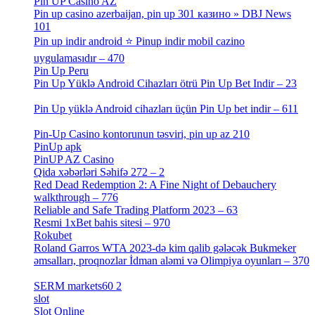
Pin UP Casino AZ
[1]
Pin up casino azerbaijan, pin up 301 казино » DBJ News
101
[1]
Pin up indir android ⭐️ Pinup indir mobil cazino
uygulamasıdır – 470
[3]
Pin Up Peru
[1]
Pin Up Yüklə Android Cihazları ötrü Pin Up Bet Indir – 23
[1]
Pin Up yüklə Android cihazları üçün Pin Up bet indir – 611
[2]
Pin-Up Casino kontorunun təsviri, pin up az 210
[2]
PinUp apk
[10]
PinUP AZ Casino
[1]
Qida xəbərləri Səhifə 272 – 2
[4]
Red Dead Redemption 2: A Fine Night of Debauchery
walkthrough – 776
[1]
Reliable and Safe Trading Platform 2023 – 63
[4]
Resmi 1xBet bahis sitesi – 970
[4]
Rokubet
[2]
Roland Garros WTA 2023-də kim qalib gələcək Bukmeker
əmsalları, proqnozlar İdman aləmi və Olimpiya oyunları – 370
[4]
SERM markets60 2
[2]
slot
[1]
Slot Online
[2]