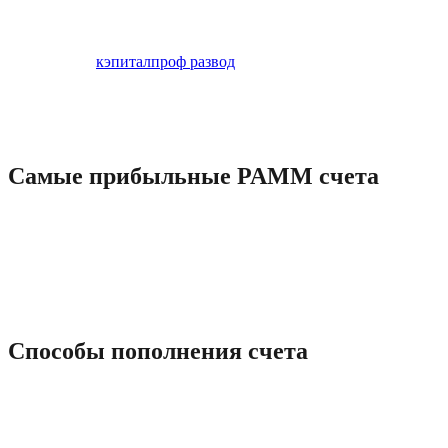
могут наблюдать за ростом дохода РАММ счета в режиме
реального времени. Напоминаем, что с 26 по 27 сентября
компания AMarkets примет участие в крупнейшей
финансовой
кэпиталпроф развод
выставке Forex Expo Dubai
2023. Они меня кинули на баксов, и морозились от меня,
кормили завтраками. У меня есть все скриншоты истории
торговли, выписки с банка записи разговоров и переписки с
сотрудниками.
Самые прибыльные PAMM счета
Подайте заявку на бесплатный VPS (см. Условия и
положения) для расширения возможностей торговли.
Торгуйте со спредами от 0 пунктов и комиссией от $1,50 за
лот. Торговля на ECN-счете — самая выгодная на рынке
Форекс. Торгуйте без фиксированных спредов или
дополнительных пунктов.
Способы пополнения счета
Эти ресурсы могут быть очень полезными для трейдеров при
принятии торговых решений. Наши оценки основаны на
всестороннем и объективном анализе. Наши эксперты
проводят тщательное исследование различных аспектов