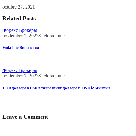
octubre 27, 2021
Related Posts
Форекс Брокеры
noviembre 7, 2023
Sueloradiante
Vodafone Википедия
Представители компаний, в том числе Telefonica, Telecom
Italia,...
Форекс Брокеры
noviembre 7, 2023
Sueloradiante
1000 долларов USD в тайванских долларах TWD ᐈ Минфин
Investing.com оставляет за собой право модерировать и удалять
комментарии посетителей...
Leave a Comment
Tu dirección de correo electrónico no será publicada.
Los campos
obligatorios están marcados con
*