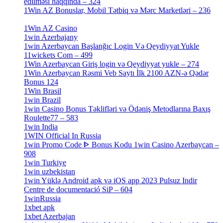
edilməsi haqqında – 324
[4]
1Win AZ Bonuslar, Mobil Tətbiq və Mərc Marketləri – 236
[4]
1Win AZ Casino
[4]
1win Azerbajany
[8]
1win Azerbaycan Başlanğıc Login Və Qeydiyyat Yukle
11wickets Com – 499
[1]
1Win Azerbaycan Giriş login və Qeydiyyat yukle – 274
[4]
1Win Azerbaycan Rəsmi Veb Saytı İlk 2100 AZN-ə Qədər
Bonus 124
[4]
1Win Brasil
[4]
1win Brazil
[2]
1win Casino Bonus Təklifləri və Ödəniş Metodlarına Baxış
Roulette77 – 583
[4]
1win India
[2]
1WIN Official In Russia
[4]
1win Promo Code ᐈ Bonus Kodu 1win Casino Azerbaycan –
908
[1]
1win Turkiye
[7]
1win uzbekistan
[3]
1win Yüklə Android apk və iOS app 2023 Pulsuz Indir
Centre de documentació SiP – 604
[4]
1winRussia
[3]
1xbet apk
[14]
1xbet Azerbajan
[2]