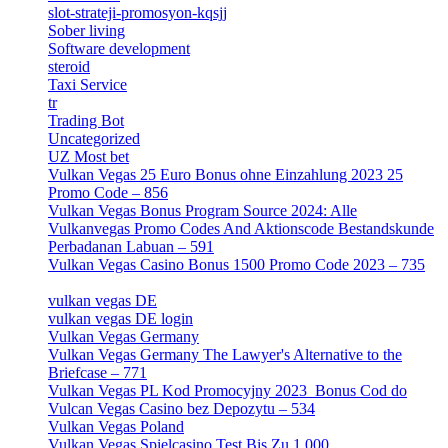
slot-strateji-promosyon-kqsjj
[1]
Sober living
[25]
Software development
[12]
steroid
[6]
Taxi Service
[1]
tr
[15]
Trading Bot
[2]
Uncategorized
[596]
UZ Most bet
[2]
Vulkan Vegas 25 Euro Bonus ohne Einzahlung 2023 25
Promo Code – 856
[1]
Vulkan Vegas Bonus Program Source 2024: Alle
Vulkanvegas Promo Codes And Aktionscode Bestandskunde
Perbadanan Labuan – 591
[1]
Vulkan Vegas Casino Bonus 1500 Promo Code 2023 – 735
[1]
vulkan vegas DE
[6]
vulkan vegas DE login
[5]
Vulkan Vegas Germany
[5]
Vulkan Vegas Germany The Lawyer's Alternative to the
Briefcase – 771
[1]
Vulkan Vegas PL Kod Promocyjny 2023 ️ Bonus Cod do
Vulcan Vegas Casino bez Depozytu – 534
[3]
Vulkan Vegas Poland
[2]
Vulkan Vegas Spielcasino Test Bis Zu 1 000