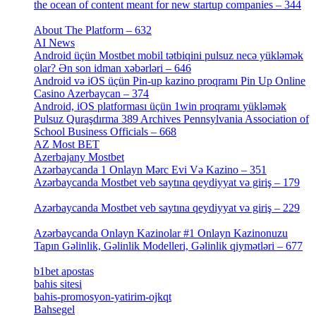
the ocean of content meant for new startup companies – 344
[4]
About The Platform – 632
[4]
AI News
[14]
Android üçün Mostbet mobil tətbiqini pulsuz necə yükləmək
olar? Ən son idman xəbərləri – 646
[4]
Android və iOS üçün Pin-up kazino proqramı Pin Up Online
Casino Azerbaycan – 374
[3]
Android, iOS platforması üçün 1win proqramı yükləmək
Pulsuz Quraşdırma 389 Archives Pennsylvania Association of
School Business Officials – 668
[1]
AZ Most BET
[1]
Azerbajany Mostbet
[4]
Azərbaycanda 1 Onlayn Mərc Evi Və Kazino – 351
[4]
Azərbaycanda Mostbet veb saytına qeydiyyat və giriş – 179
[4]
Azərbaycanda Mostbet veb saytına qeydiyyat və giriş – 229
[4]
Azərbaycanda Onlayn Kazinolar #1 Onlayn Kazinonuzu
Tapın Gəlinlik, Gəlinlik Modelleri, Gəlinlik qiymətləri – 677
[4]
b1bet apostas
[2]
bahis sitesi
[1]
bahis-promosyon-yatirim-ojkqt
[1]
Bahsegel
[1]