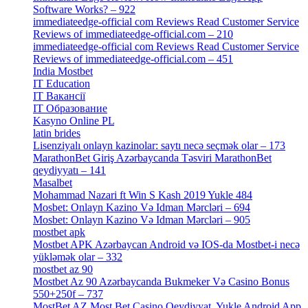
Software Works? – 922
[2]
immediateedge-official com Reviews Read Customer Service
Reviews of immediateedge-official.com – 210
[3]
immediateedge-official com Reviews Read Customer Service
Reviews of immediateedge-official.com – 451
[4]
India Mostbet
[3]
IT Education
[2]
IT Вакансії
[1]
IT Образование
[9]
Kasyno Online PL
[1]
latin brides
[1]
Lisenziyalı onlayn kazinolar: saytı necə seçmək olar – 173
[1]
MarathonBet Giriş Azərbaycanda Təsviri MarathonBet
qeydiyyatı – 141
[4]
Masalbet
[1]
Mohammad Nazari ft Win S Kash 2019 Yukle 484
[4]
Mosbet: Onlayn Kazino Və Idman Mərcləri – 694
[1]
Mosbet: Onlayn Kazino Və Idman Mərcləri – 905
[4]
mostbet apk
[19]
Mostbet APK Azərbaycan Android və IOS-da Mostbet-i necə
yükləmək olar – 332
[4]
mostbet az 90
[18]
Mostbet Az 90 Azərbaycanda Bukmeker Və Casino Bonus
550+250f – 737
[1]
MostBet AZ Most Bet Casino Qeydiyyat, Yukle Android App