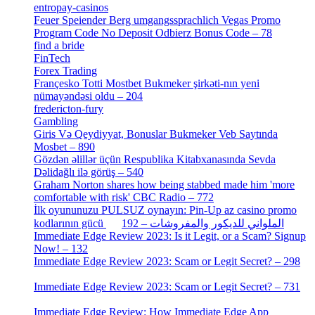
entropay-casinos
[1]
Feuer Speiender Berg umgangssprachlich Vegas Promo
Program Code No Deposit Odbierz Bonus Code – 78
[4]
find a bride
[1]
FinTech
[10]
Forex Trading
[13]
Françesko Totti Mostbet Bukmeker şirkəti-nın yeni
nümayəndəsi oldu – 204
[1]
fredericton-fury
[1]
Gambling
[2]
Giris Və Qeydiyyat, Bonuslar Bukmeker Veb Saytında
Mosbet – 890
[3]
Gözdən əlillər üçün Respublika Kitabxanasında Sevda
Dəlidağlı ilə görüş – 540
[5]
Graham Norton shares how being stabbed made him 'more
comfortable with risk' CBC Radio – 772
[4]
İlk oyununuzu PULSUZ oynayın: Pin-Up az casino promo
[2]
kodlarının gücü الملواني للديكور والمفروشات – 192
Immediate Edge Review 2023: Is it Legit, or a Scam? Signup
Now! – 132
[4]
Immediate Edge Review 2023: Scam or Legit Secret? – 298
[4]
Immediate Edge Review 2023: Scam or Legit Secret? – 731
[4]
Immediate Edge Review: How Immediate Edge App