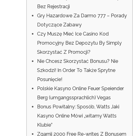
Bez Rejestracji
Gry Hazardowe Za Darmo 777 – Porady
Dotyczące Zabawy
Czy Muszę Mieć Ice Casino Kod
Promocyjny Bez Depozytu By Simply
Skorzystać Z Promocji?
Nie Chcesz Skorzystać Bonusu? Nie
Szkodzi! In Order To Także Sprytne
Posunięcie!
Polskie Kasyno Online Feuer Speiender
Berg (umgangssprachlich) Vegas
Bonus Powitalny: Sposób, Watts Jaki
Kasyno Online Mówi „witamy Watts
Klubie”
Zgarnij 2000 Free Re-writes Z Bonusem