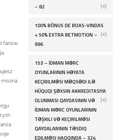
– 82
[4]
100% BÔNUS DE BOAS-VINDAS
+ 50% EXTRA BETMOTION –
[4]
ód fanów
996
ją
153 – İDMAN MƏRC
mujesz
OYUNLARININ HƏYATA
e można
KEÇIRILMƏSI MƏQSƏDI ILƏ
HÜQUQI ŞƏXSIN AKKREDITASIYA
OLUNMASI QAYDASININ VƏ
[4]
ingu
İDMAN MƏRC OYUNLARININ
szych
TƏŞKILI VƏ KEÇIRILMƏSI
ranża
QAYDALARININ TƏSDIQ
woje
EDILMƏSI HAQQINDA – 324