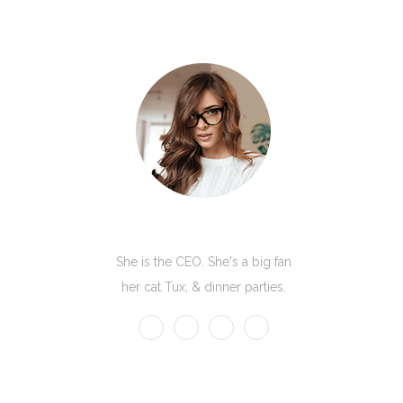
Kate Olson
She is the CEO. She's a big fan
her cat Tux, & dinner parties.