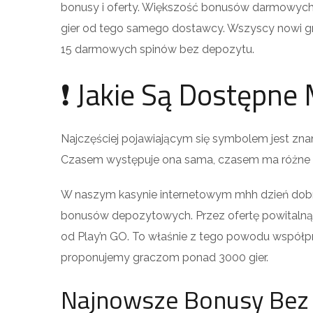
bonusy i oferty. Większość bonusów darmowych sp
gier od tego samego dostawcy. Wszyscy nowi gr
15 darmowych spinów bez depozytu.
❗ Jakie Są Dostępne
Najczęściej pojawiającym się symbolem jest zna
Czasem występuje ona sama, czasem ma różne k
W naszym kasynie internetowym mhh dzień dob
bonusów depozytowych. Przez ofertę powitalną
od Play’n GO. To właśnie z tego powodu współ
proponujemy graczom ponad 3000 gier.
Najnowsze Bonusy Bez