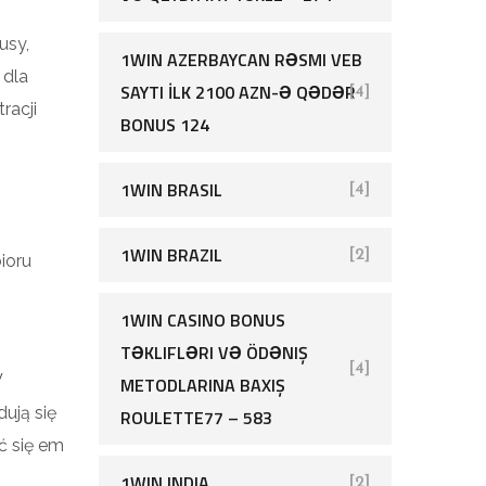
usy,
1WIN AZERBAYCAN RƏSMI VEB
 dla
SAYTI İLK 2100 AZN-Ə QƏDƏR
[4]
racji
BONUS 124
1WIN BRASIL
[4]
1WIN BRAZIL
[2]
ioru
1WIN CASINO BONUS
TƏKLIFLƏRI VƏ ÖDƏNIŞ
[4]
W
METODLARINA BAXIŞ
ują się
ROULETTE77 – 583
ać się em
1WIN INDIA
[2]