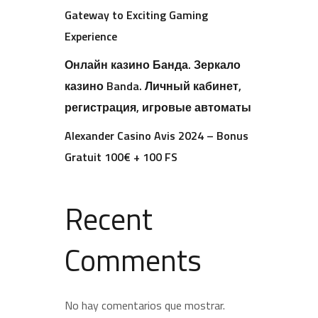
Gateway to Exciting Gaming
Experience
Онлайн казино Банда. Зеркало
казино Banda. Личный кабинет,
регистрация, игровые автоматы
Alexander Casino Avis 2024 – Bonus
Gratuit 100€ + 100 FS
Recent
Comments
No hay comentarios que mostrar.