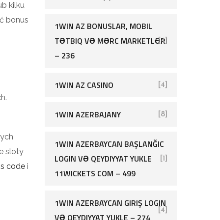
b kilku
ać bonus
1WIN AZ BONUSLAR, MOBIL
TƏTBIQ VƏ MƏRC MARKETLƏRI
[4]
– 236
1WIN AZ CASINO
[4]
h.
1WIN AZERBAJANY
[8]
nych
1WIN AZERBAYCAN BAŞLANĞIC
 sloty
LOGIN VƏ QEYDIYYAT YUKLE
[1]
ns code
i
11WICKETS COM – 499
1WIN AZERBAYCAN GIRIŞ LOGIN
[4]
VƏ QEYDIYYAT YUKLE – 274