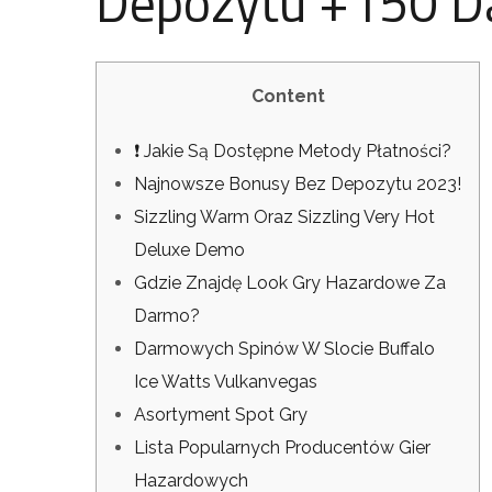
Depozytu +150 
Content
❗ Jakie Są Dostępne Metody Płatności?
Najnowsze Bonusy Bez Depozytu 2023!
Sizzling Warm Oraz Sizzling Very Hot
Deluxe Demo
Gdzie Znajdę Look Gry Hazardowe Za
Darmo?
Darmowych Spinów W Slocie Buffalo
Ice Watts Vulkanvegas
Asortyment Spot Gry
Lista Popularnych Producentów Gier
Hazardowych