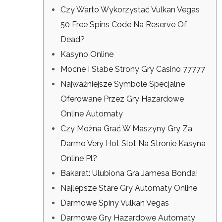
Czy Warto Wykorzystać Vulkan Vegas
50 Free Spins Code Na Reserve Of
Dead?
Kasyno Online
Mocne I Słabe Strony Gry Casino 77777
Najważniejsze Symbole Specjalne
Oferowane Przez Gry Hazardowe
Online Automaty
Czy Można Grać W Maszyny Gry Za
Darmo Very Hot Slot Na Stronie Kasyna
Online Pl?
Bakarat: Ulubiona Gra Jamesa Bonda!
Najlepsze Stare Gry Automaty Online
Darmowe Spiny Vulkan Vegas
Darmowe Gry Hazardowe Automaty