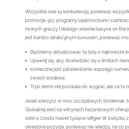
Wszystkie one są konkurencją, ponieważ wszystk
promocje, gry, programy lojalnościowe i cashba
nowych graczy i dlatego właśnie kasyna on the in
jest bardzo atrakcyjnym bonusem, ponieważ mo
Będziemy aktualizować tę listę o najnowsze b
Upewnij się, aby dowiedzieć się o limitach dan
Konieczne jest zatwierdzenie waszego numeru
swoich środków.
Tryb demo nie pozwala nic wygrać, ale za to n
Jeżeli wierzysz w moc szczęśliwych Siódemek, t
Globalnej sieci na witrynach hazardowych oferu
setki a często nawet tysiące raffgier. W związku 
określone pozycje, ponieważ nie wiedzą, na co p