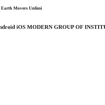
 Earth Movers Unlimi
Unlimit
ir Android iOS MODERN GROUP OF INST