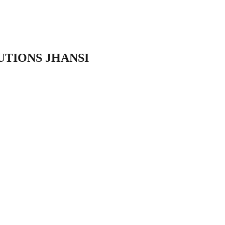
ITUTIONS JHANSI