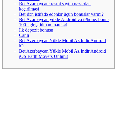
Bet Azərbaycan: rəsmi saytın nəzərdən
keçirilməsi
Bet-dən istifadə edənlər üçün bonuslar varmı?
Bet Azərbaycan yükle Android və iPhone: bonus
100 , giriş, idman mərcləri
İlk depozit bonusu
Canlı
Bet Azerbaycan Yükle Mobil Az Indir Android
iO
Bet Azerbaycan Yükle Mobil Az Indir Android
iOS Earth Movers Unlimit
Mobil tətbiq istifadəçilərə mərclərini tənzimləmək və – şəxsiləşdirm
sistemləri vasitəsilə doldura bilərsiniz. Uduşların ödənilməsi üçün pul
bilərsiniz.
Applikasiyaların diqqətçəkici bölmələrindən biri də “Abunəliklər
Bu saytı istifadə edərək, bu tip fayllarla əlaqədar bu bildirişə uy
Depozitsiz mükafat almaq üçün qeydiyyatdan keçmək kifayətdi
Yazımızın sonunda isə mərc saytının mobil versiyası ilə bağlı ən çox v
istifadəçilər mərc saytının başqa promo-aksiyalarından yararlana bilərl
hissəsindəki “Qeydiyyatdan” nişanı üzvlük məlumat əməliyyatınızı bil