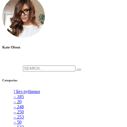
Kate Olson
She is the CEO. She's a big fan her cat Tux, & dinner parties.
Search for:
Categorías
! Без рубрики
[5]
– 185
[2]
– 20
[4]
– 248
[3]
– 250
[4]
– 253
[3]
– 50
[4]