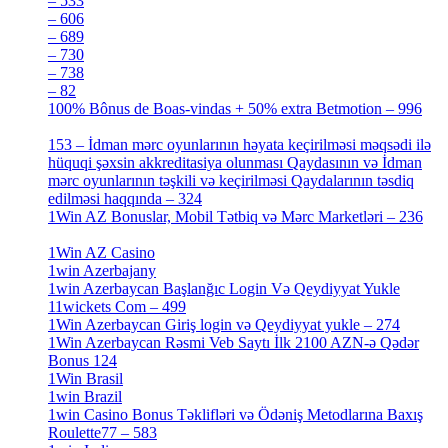
– 533
[4]
– 606
[4]
– 689
[4]
– 730
[4]
– 738
[4]
– 82
[4]
100% Bônus de Boas-vindas + 50% extra Betmotion – 996
[4]
153 – İdman mərc oyunlarının həyata keçirilməsi məqsədi ilə
hüquqi şəxsin akkreditasiya olunması Qaydasının və İdman
mərc oyunlarının təşkili və keçirilməsi Qaydalarının təsdiq
edilməsi haqqında – 324
[4]
1Win AZ Bonuslar, Mobil Tətbiq və Mərc Marketləri – 236
[4]
1Win AZ Casino
[4]
1win Azerbajany
[8]
1win Azerbaycan Başlanğıc Login Və Qeydiyyat Yukle
11wickets Com – 499
[1]
1Win Azerbaycan Giriş login və Qeydiyyat yukle – 274
[4]
1Win Azerbaycan Rəsmi Veb Saytı İlk 2100 AZN-ə Qədər
Bonus 124
[4]
1Win Brasil
[4]
1win Brazil
[2]
1win Casino Bonus Təklifləri və Ödəniş Metodlarına Baxış
Roulette77 – 583
[4]