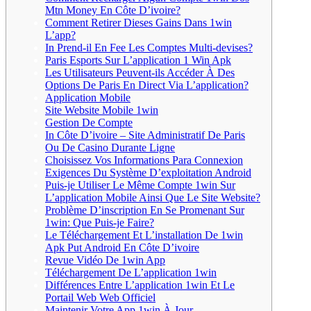
Mtn Money En Côte D’ivoire?
Comment Retirer Dieses Gains Dans 1win
L’app?
In Prend-il En Fee Les Comptes Multi-devises?
Paris Esports Sur L’application 1 Win Apk
Les Utilisateurs Peuvent-ils Accéder À Des
Options De Paris En Direct Via L’application?
Application Mobile
Site Website Mobile 1win
Gestion De Compte
In Côte D’ivoire – Site Administratif De Paris
Ou De Casino Durante Ligne
Choisissez Vos Informations Para Connexion
Exigences Du Système D’exploitation Android
Puis-je Utiliser Le Même Compte 1win Sur
L’application Mobile Ainsi Que Le Site Website?
Problème D’inscription En Se Promenant Sur
1win: Que Puis-je Faire?
Le Téléchargement Et L’installation De 1win
Apk Put Android En Côte D’ivoire
Revue Vidéo De 1win App
Téléchargement De L’application 1win
Différences Entre L’application 1win Et Le
Portail Web Web Officiel
Maintenir Votre App 1win À Jour