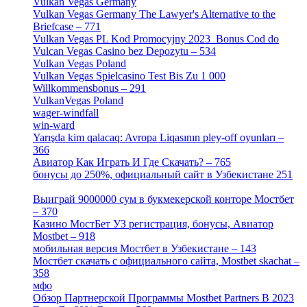
Vulkan Vegas Germany
[5]
Vulkan Vegas Germany The Lawyer's Alternative to the
Briefcase – 771
[1]
Vulkan Vegas PL Kod Promocyjny 2023 ️ Bonus Cod do
Vulcan Vegas Casino bez Depozytu – 534
[3]
Vulkan Vegas Poland
[2]
Vulkan Vegas Spielcasino Test Bis Zu 1 000
Willkommensbonus – 291
[4]
VulkanVegas Poland
[7]
wager-windfall
[1]
win-ward
[1]
Yarışda kim qalacaq: Avropa Liqasının pley-off oyunları –
366
[2]
Авиатор Как Играть И Где Скачать? – 765
[4]
бонусы до 250%, официальный сайт в Узбекистане 251
[4]
Выиграй 9000000 сум в букмекерской конторе Мостбет
– 370
[4]
Казино МостБет УЗ регистрация, бонусы, Авиатор
Mostbet – 918
[1]
мобильная версия Мостбет в Узбекистане – 143
[4]
Мостбет скачать с официального сайта, Mostbet skachat –
358
[4]
мфо
[1]
Обзор Партнерской Программы Mostbet Partners В 2023