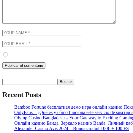
Guarda mi nombre, correo electrónico y web en este navegador p
Buscar
Buscar
Recent Posts
Bamboo Fortune бесплатная демо игра онлайн казино Пок
OnlyFans – ¿Qué es y cómo funciona este servicio de suscripc
Olymp Casino Bangladesh – Your Gateway to Exciting Gamin
Онлайн казино Банда. Зеркало казино Banda. Личный каб
Alexander Casino Avis 2024 – Bonus Gratuit 100€ + 100 FS