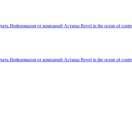
ть Информация от компаний Астаны Revel in the ocean of content 
ть Информация от компаний Астаны Revel in the ocean of content 
gatorios están marcados con
*