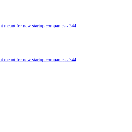
meant for new startup companies - 344
meant for new startup companies - 344