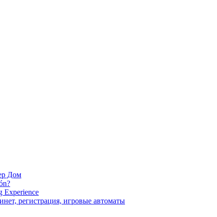
ara la próxima vez que comente.
ер Дом
ión?
g Experience
инет, регистрация, игровые автоматы