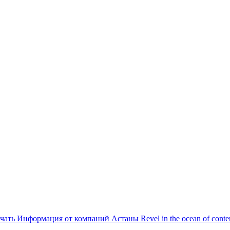
ть Информация от компаний Астаны Revel in the ocean of content 