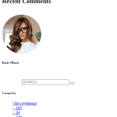
Recent Comments
No hay comentarios que mostrar.
Kate Olson
She is the CEO. She's a big fan her cat Tux, & dinner parties.
Search for:
Categorías
! Без рубрики
[5]
– 185
[2]
– 20
[4]