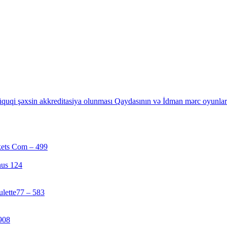
quqi şəxsin akkreditasiya olunması Qaydasının və İdman mərc oyunların
kets Com – 499
[1]
nus 124
[4]
ulette77 – 583
[4]
908
[1]