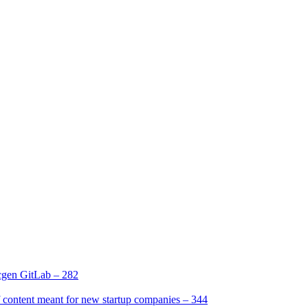
gen GitLab – 282
[2]
ntent meant for new startup companies – 344
[4]