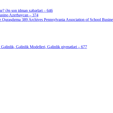
ar? Ən son idman xəbərləri – 646
[4]
Casino Azerbaycan – 374
[3]
 Quraşdırma 389 Archives Pennsylvania Association of School Busines
inlik, Gəlinlik Modelleri, Gəlinlik qiymətləri – 677
[4]