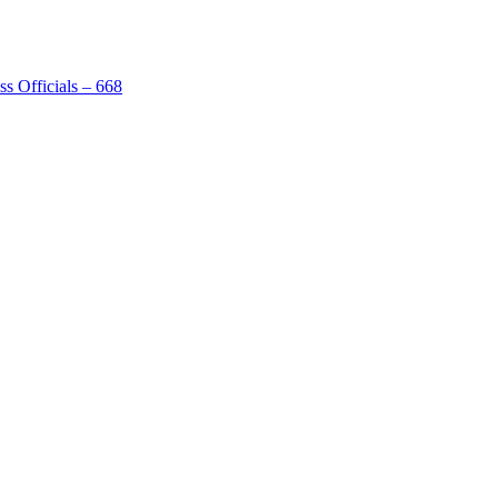
s Officials – 668
[1]