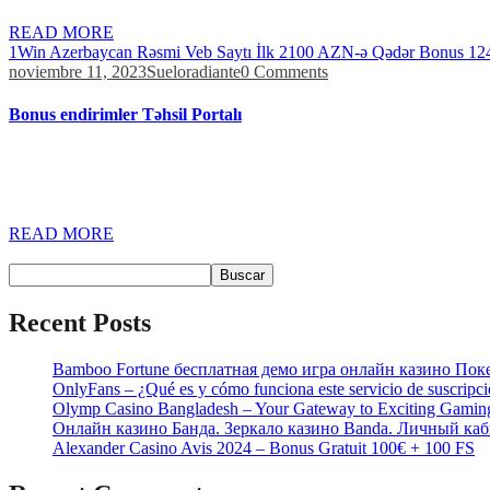
READ MORE
1Win Azerbaycan Rəsmi Veb Saytı İlk 2100 AZN-ə Qədər Bonus 12
noviembre 11, 2023
Sueloradiante
0 Comments
Bonus endirimler Təhsil Portalı
Content MostBet Android app haqqında Mostbet dən pis bukmeker kon
MostBet-də hadisələr üçün canlı mərc və yayım Çempionlar Liqasında
[…]
READ MORE
Buscar
Buscar
Recent Posts
Bamboo Fortune бесплатная демо игра онлайн казино Пок
OnlyFans – ¿Qué es y cómo funciona este servicio de suscripc
Olymp Casino Bangladesh – Your Gateway to Exciting Gamin
Онлайн казино Банда. Зеркало казино Banda. Личный каб
Alexander Casino Avis 2024 – Bonus Gratuit 100€ + 100 FS