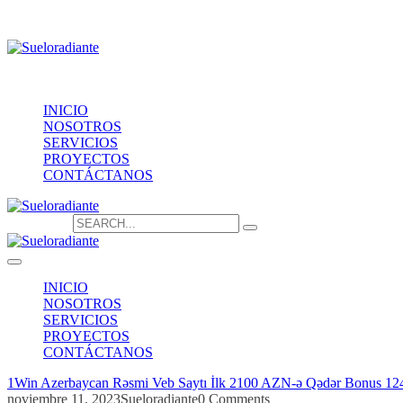
Providencia 1208, of.1603
contacto@sueloradiante.cl
Contáctanos
+56940802625
INICIO
NOSOTROS
SERVICIOS
PROYECTOS
CONTÁCTANOS
Search for:
INICIO
NOSOTROS
SERVICIOS
PROYECTOS
CONTÁCTANOS
1Win Azerbaycan Rəsmi Veb Saytı İlk 2100 AZN-ə Qədər Bonus 12
noviembre 11, 2023
Sueloradiante
0 Comments