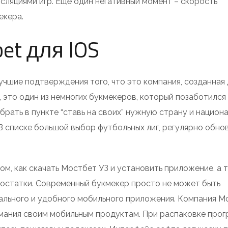
сляциями игр. Ещё один негативный момент – скорость
екера.
et для IOS
учшие подтверждения того, что это компания, созданная 
 это один из немногих букмекеров, который позаботился
брать в пункте “ставь на своих” нужную страну и национ
 списке большой выбор футбольных лиг, регулярно обно
ом, как скачать Мостбет УЗ и установить приложение, а 
достатки. Современный букмекер просто не может быть
ального и удобного мобильного приложения. Компания M
имания своим мобильным продуктам. При распаковке про