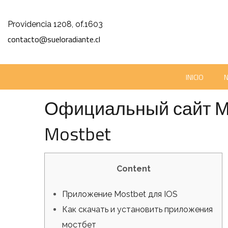
Providencia 1208, of.1603
contacto@sueloradiante.cl
ОНЛАЙН-КАЗИНО MOSTBET ЛИЦЕНЗИРОВАННЫЙ И
INICIO
NOVIEMBRE 22, 2023
SUELORADIANTE
0
Официальный сайт Мо
Mostbet
Content
Приложение Mostbet для IOS
Как скачать и установить приложения
мостбет