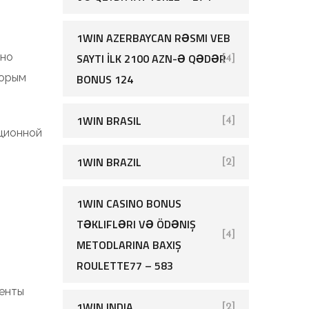
1WIN AZERBAYCAN RƏSMI VEB
жно
SAYTI İLK 2100 AZN-Ə QƏDƏR
[4]
торым
BONUS 124
1WIN BRASIL
[4]
ационной
1WIN BRAZIL
[2]
1WIN CASINO BONUS
TƏKLIFLƏRI VƏ ÖDƏNIŞ
[4]
METODLARINA BAXIŞ
ROULETTE77 – 583
иенты
1WIN INDIA
[2]