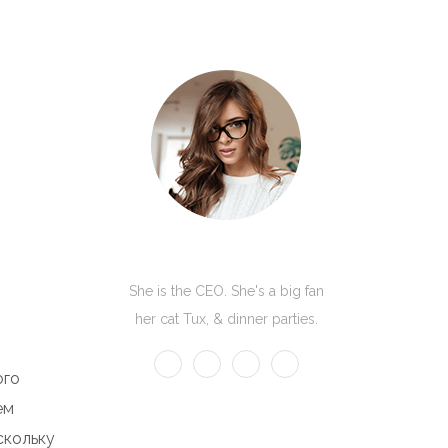
Kate Olson
She is the CEO. She's a big fan
her cat Tux, & dinner parties.
ого
ем
скольку