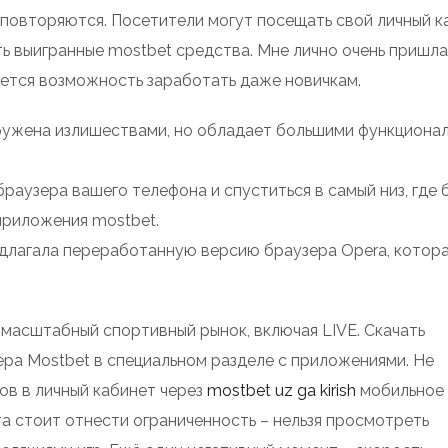
повторяются. Посетители могут посещать свой личный к
ть выигранные mostbet средства. Мне лично очень пришла
ется возможность заработать даже новичкам.
ружена излишествами, но обладает большими функциона
раузера вашего телефона и спуститься в самый низ, где 
 приложения mostbet.
длагала переработанную версию браузера Opera, котор
 масштабный спортивный рынок, включая LIVE. Скачать
ра Mostbet в специальном разделе с приложениями. Не
ов в личный кабинет через
mostbet uz ga kirish
мобильное
а стоит отнести ограниченность – нельзя просмотреть