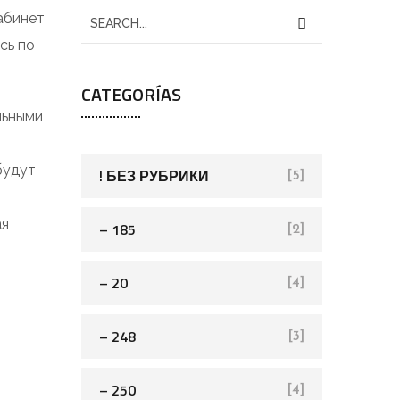
абинет
сь по
CATEGORÍAS
льными
будут
! БЕЗ РУБРИКИ
[5]
ая
– 185
[2]
– 20
[4]
– 248
[3]
– 250
[4]