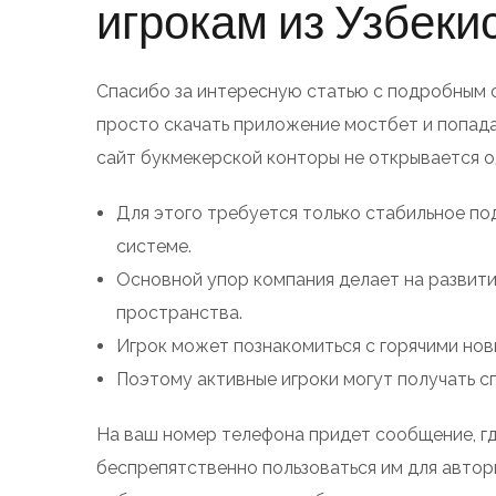
игрокам из Узбеки
Спасибо за интересную статью с подробным 
просто скачать приложение мостбет и попада
сайт букмекерской конторы не открывается о
Для этого требуется только стабильное по
системе.
Основной упор компания делает на развит
пространства.
Игрок может познакомиться с горячими нов
Поэтому активные игроки могут получать с
На ваш номер телефона придет сообщение, где
беспрепятственно пользоваться им для автор