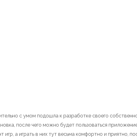
ительно с умом подошла к разработке своего собственн
тановка, после чего можно будет пользоваться приложени
 игр, а играть в них тут весьма комфортно и приятно, по