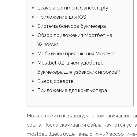
Leave a comment Cancel reply
Приложение для IOS
Система бонусов букмекера
Обзор приложения Мостбет на
Windows
Мобильные приложения MostBet
Mostbet UZ: в чем удобство
букмекера для узбекских игроков?
Вывод средств
Приложение для компьютера
Можно прийти к выводу, что компания действ
софта. После скачивания файла, начнется ус
mostbet. Здесь будет аналогичный ассортимент