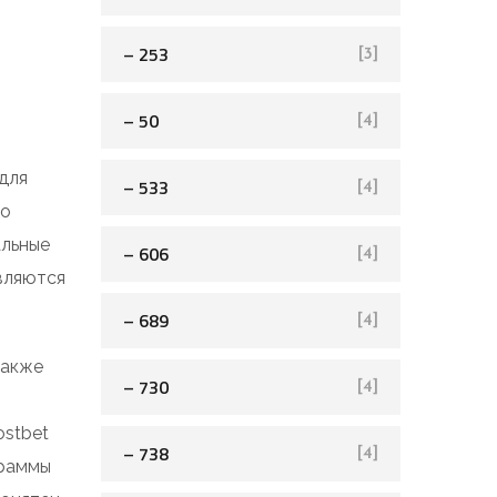
– 253
[3]
– 50
[4]
для
– 533
[4]
 о
альные
– 606
[4]
вляются
– 689
[4]
также
– 730
[4]
ostbet
– 738
[4]
граммы