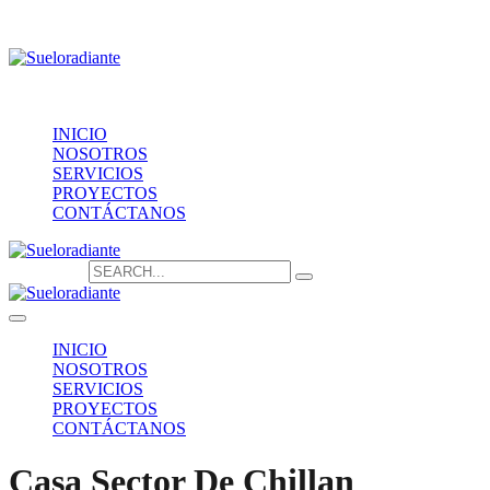
Providencia 1208, of.1603
contacto@sueloradiante.cl
Contáctanos
+56940802625
INICIO
NOSOTROS
SERVICIOS
PROYECTOS
CONTÁCTANOS
Search for:
INICIO
NOSOTROS
SERVICIOS
PROYECTOS
CONTÁCTANOS
Casa Sector De Chillan